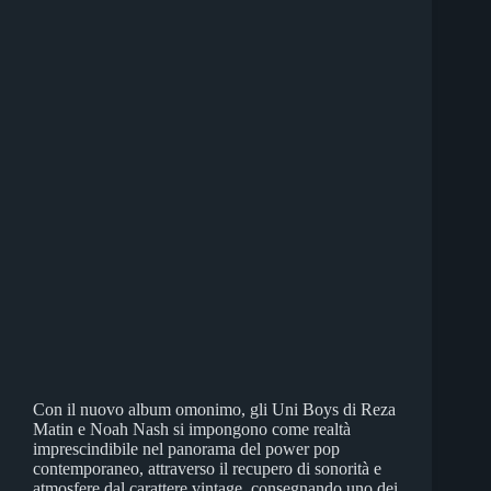
Con il nuovo album omonimo, gli Uni Boys di Reza
Matin e Noah Nash si impongono come realtà
imprescindibile nel panorama del power pop
contemporaneo, attraverso il recupero di sonorità e
atmosfere dal carattere vintage, consegnando uno dei