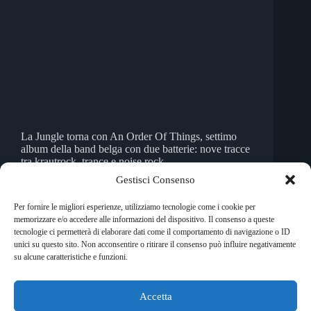
La Jungle torna con An Order Of Things, settimo
album della band belga con due batterie: nove tracce
tra krautrock, trance e noise rock.
Garofalo Massimo
27 Aprile 2026
Gestisci Consenso
Per fornire le migliori esperienze, utilizziamo tecnologie come i cookie per
memorizzare e/o accedere alle informazioni del dispositivo. Il consenso a queste
tecnologie ci permetterà di elaborare dati come il comportamento di navigazione o ID
unici su questo sito. Non acconsentire o ritirare il consenso può influire negativamente
SUCC
su alcune caratteristiche e funzioni.
Accetta
Copyright © 2026 RockShock - © Massimo Garofalo. C.F.