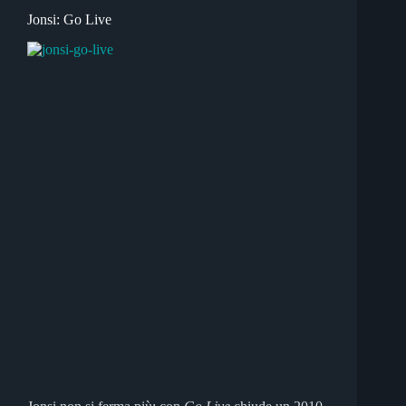
Jonsi: Go Live
Jonsi non si ferma più: con
Go Live
chiude un 2010