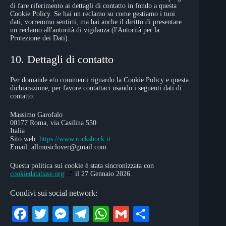
di fare riferimento ai dettagli di contatto in fondo a questa
Cookie Policy. Se hai un reclamo su come gestiamo i tuoi
dati, vorremmo sentirti, ma hai anche il diritto di presentare
un reclamo all'autorità di vigilanza (l'Autorità per la
Protezione dei Dati).
10. Dettagli di contatto
Per domande e/o commenti riguardo la Cookie Policy e questa
dichiarazione, per favore contattaci usando i seguenti dati di
contatto:
Massimo Garofalo
00177 Roma, via Casilina 550
Italia
Sito web:
https://www.rockshock.it
Email:
allmusiclover@
gmail.com
Questa politica sui cookie è stata sincronizzata con
cookiedatabase.org
il 27 Gennaio 2026.
Condivi sui social network:
Fa
T
M
Te
W
G
C