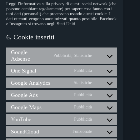
Leggi l'informativa sulla privacy di questi social network (che
possono cambiare regolarmente) per sapere cosa fanno con i
tuoi dati (personali) che processano usando questi cookie. I
dati ottenuti vengono anonimizzati quanto possibile. Facebook
e Instagram si trovano negli Stati Uniti.
6. Cookie inseriti
Google
Pubblicità, Statistiche
Consent
Adsense
to
service
One Signal
Pubblicità
Consent
google-
to
adsense
Google Analytics
service
Statistiche
Consent
one-
to
signal
Google Ads
service
Pubblicità
Consent
google-
to
analytics
Google Maps
service
Pubblicità
Consent
google-
to
ads
YouTube
service
Pubblicità
Consent
google-
to
maps
SoundCloud
service
Funzionale
Consent
youtube
to