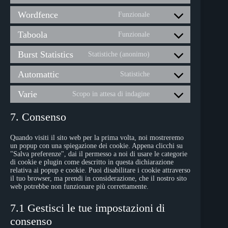
to
transparency-
Wordfence
service
Funzionale
and-
Consent
google-
consent-
to
various-
framework
Taboola
service
Funzionale
Consent
services
wordfence
to
Burst Statistics
service
Statistiche (anonimo)
Consent
taboola
to
Automattic
service
Statistiche
Consent
burst-
to
statistics
Varie
service
Scopo in attesa di indagine
Consent
automattic
to
service
7. Consenso
varie
Quando visiti il sito web per la prima volta, noi mostreremo
un popup con una spiegazione dei cookie. Appena clicchi su
"Salva preferenze", dai il permesso a noi di usare le categorie
di cookie e plugin come descritto in questa dichiarazione
relativa ai popup e cookie. Puoi disabilitare i cookie attraverso
il tuo browser, ma prendi in considerazione, che il nostro sito
web potrebbe non funzionare più correttamente.
7.1 Gestisci le tue impostazioni di
consenso