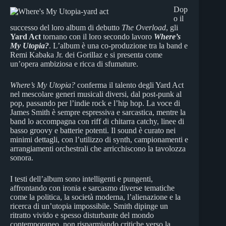
Dop
o il
successo del loro album di debutto
The Overload
, gli
Yard Act
tornano con il loro secondo lavoro
Where’s
My Utopia?
. L’album è una co-produzione tra la band e
Remi Kabaka Jr. dei Gorillaz e si presenta come
un’opera ambiziosa e ricca di sfumature.
Where’s My Utopia?
conferma il talento degli Yard Act
nel mescolare generi musicali diversi, dal post-punk al
pop, passando per l’indie rock e l’hip hop. La voce di
James Smith è sempre espressiva e sarcastica, mentre la
band lo accompagna con riff di chitarra catchy, linee di
basso groovy e batterie potenti. Il sound è curato nei
minimi dettagli, con l’utilizzo di synth, campionamenti e
arrangiamenti orchestrali che arricchiscono la tavolozza
sonora.
I testi dell’album sono intelligenti e pungenti,
affrontando con ironia e sarcasmo diverse tematiche
come la politica, la società moderna, l’alienazione e la
ricerca di un’utopia impossibile. Smith dipinge un
ritratto vivido e spesso disturbante del mondo
contemporaneo, non risparmiando critiche verso la