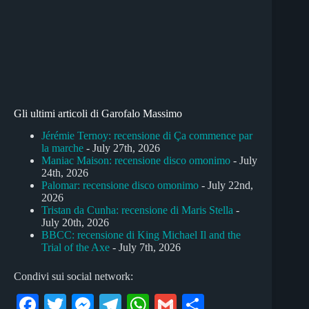
Gli ultimi articoli di Garofalo Massimo
Jérémie Ternoy: recensione di Ça commence par
la marche
- July 27th, 2026
Maniac Maison: recensione disco omonimo
- July
24th, 2026
Palomar: recensione disco omonimo
- July 22nd,
2026
Tristan da Cunha: recensione di Maris Stella
-
July 20th, 2026
BBCC: recensione di King Michael Il and the
Trial of the Axe
- July 7th, 2026
Condivi sui social network:
Fa
T
M
Te
W
G
C