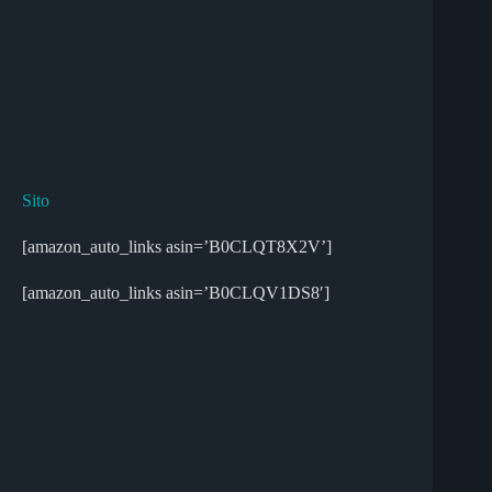
Sito
[amazon_auto_links asin=’B0CLQT8X2V’]
[amazon_auto_links asin=’B0CLQV1DS8′]