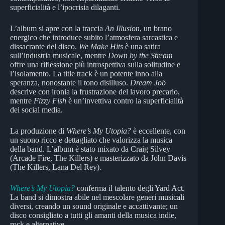
superficialità e l’ipocrisia dilaganti.
L’album si apre con la traccia
An Illusion
, un brano
energico che introduce subito l’atmosfera sarcastica e
dissacrante del disco.
We Make Hits
è una satira
sull’industria musicale, mentre
Down by the Stream
offre una riflessione più introspettiva sulla solitudine e
l’isolamento. La title track è un potente inno alla
speranza, nonostante il tono disilluso.
Dream Job
descrive con ironia la frustrazione del lavoro precario,
mentre
Fizzy Fish
è un’invettiva contro la superficialità
dei social media.
La produzione di
Where’s My Utopia?
è eccellente, con
un suono ricco e dettagliato che valorizza la musica
della band. L’album è stato mixato da Craig Silvey
(Arcade Fire, The Killers) e masterizzato da John Davis
(The Killers, Lana Del Rey).
Where’s My Utopia?
conferma il talento degli Yard Act.
La band si dimostra abile nel mescolare generi musicali
diversi, creando un sound originale e accattivante; un
disco consigliato a tutti gli amanti della musica indie,
rock e alternative.