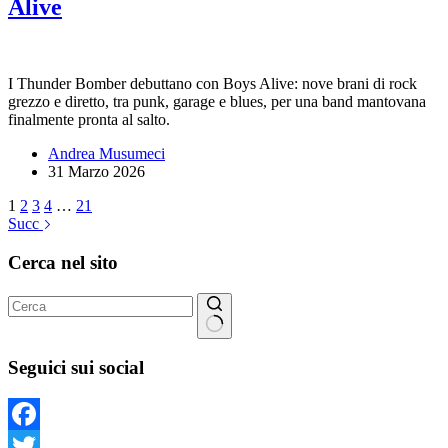
Alive
I Thunder Bomber debuttano con Boys Alive: nove brani di rock
grezzo e diretto, tra punk, garage e blues, per una band mantovana
finalmente pronta al salto.
Andrea Musumeci
31 Marzo 2026
1
2
3
4
…
21
Succ
Cerca nel sito
Nessun
risultato
Seguici sui social
Facebook