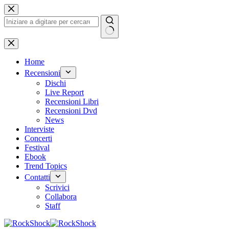
Salta
al
contenuto
Nessun
risultato
Home
Recensioni
Dischi
Live Report
Recensioni Libri
Recensioni Dvd
News
Interviste
Concerti
Festival
Ebook
Trend Topics
Contatti
Scrivici
Collabora
Staff