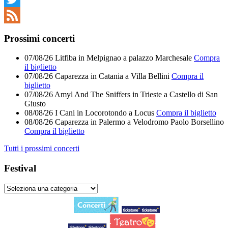
Twitter
Feed
Prossimi concerti
07/08/26
Litfiba
in
Melpignao
a
palazzo Marchesale
Compra
il biglietto
07/08/26
Caparezza
in
Catania
a
Villa Bellini
Compra il
biglietto
07/08/26
Amyl And The Sniffers
in
Trieste
a
Castello di San
Giusto
08/08/26
I Cani
in
Locorotondo
a
Locus
Compra il biglietto
08/08/26
Caparezza
in
Palermo
a
Velodromo Paolo Borsellino
Compra il biglietto
Tutti i prossimi concerti
Festival