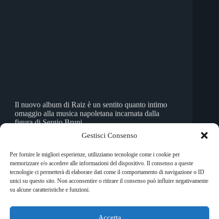
Il nuovo album di Raiz è un sentito quanto intimo
omaggio alla musica napoletana incarnata dalla
figura di Sergio Bruni.
Simona Fusetta
31 Marzo 2023
Gestisci Consenso
Per fornire le migliori esperienze, utilizziamo tecnologie come i cookie per
memorizzare e/o accedere alle informazioni del dispositivo. Il consenso a queste
tecnologie ci permetterà di elaborare dati come il comportamento di navigazione o ID
unici su questo sito. Non acconsentire o ritirare il consenso può influire negativamente
PREC
SUCC
su alcune caratteristiche e funzioni.
Accetta