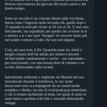
diversa sfaccettatura dei giovani del nostro paese e del
nostro tempo.
Sono un vecchio è un concept album sulla vecchiaia,
intesa come l’ingresso nella seconda età, quella dopo i
35 quando ti senti più vicino ai 50 che ai 20. E non solo
fisicamente, ma soprattutto per quello che avviene in te
e intorno a te e per quel ‘bisogno’ di crescere insito più
nel sentire comune a volte che non nel singolo.
Così, nei suoi testi, Il Re Tarantola parte da cliché e
luoghi comuni dell’età adulta per metterci davanti
all’inevitabile cambiamento e anche – ma soprattutto –
per esorcizzarlo, con una buona dose di cinismo e un
occhio disincantato sulla società.
Interamente realizzato e registrato da Manuel nel suo
monolocale durante il lockdown, le sue storie
dissacranti sono accompagnate da un sound molto
semplice e diretto, un mix di rock/punk/pop immediato
e che ti rimane facilmente in testa, nel quale di tanto in
tanto fanno capolino echi folk e sonorità elettroniche
vintage.