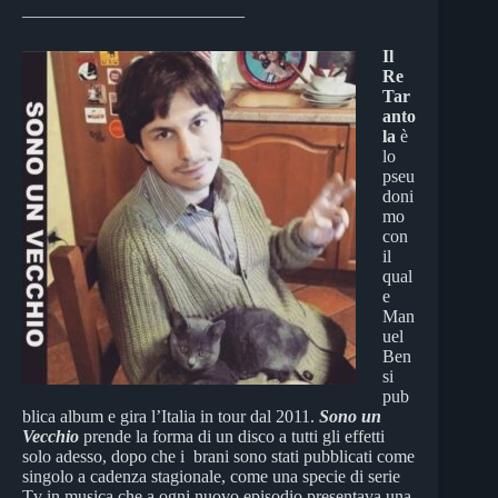
_________________________
Il
Re
Tar
anto
la
è
lo
pseu
doni
mo
con
il
qual
e
Man
uel
Ben
si
pub
blica album e gira l’Italia in tour dal 2011.
Sono un
Vecchio
prende la forma di un disco a tutti gli effetti
solo adesso, dopo che i brani sono stati pubblicati come
singolo a cadenza stagionale, come una specie di serie
Tv in musica che a ogni nuovo episodio presentava una