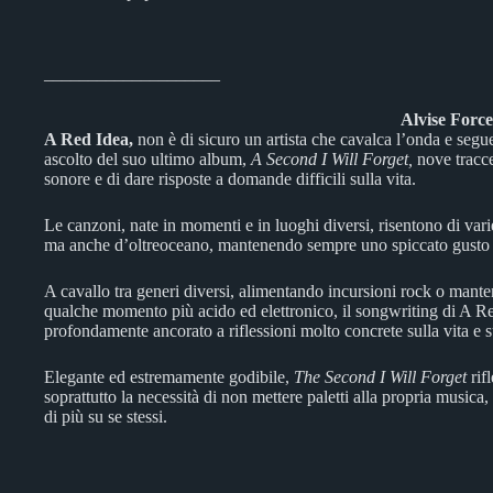
____________________
Alvise Force
A Red Idea,
non è di sicuro un artista che cavalca l’onda e seg
ascolto del suo ultimo album,
A Second I Will Forget,
nove tracc
sonore e di dare risposte a domande difficili sulla vita.
Le canzoni, nate in momenti e in luoghi diversi, risentono di vari
ma anche d’oltreoceano, mantenendo sempre uno spiccato gusto 
A cavallo tra generi diversi, alimentando incursioni rock o manten
qualche momento più acido ed elettronico, il songwriting di A Re
profondamente ancorato a riflessioni molto concrete sulla vita e 
Elegante ed estremamente godibile,
The Second I Will Forget
rifl
soprattutto la necessità di non mettere paletti alla propria music
di più su se stessi.