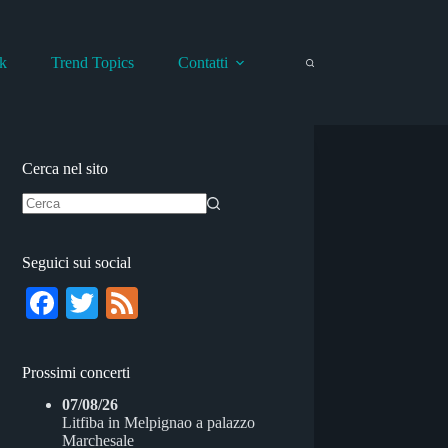
k
Trend Topics
Contatti
Cerca nel sito
Nessun
risultato
Seguici sui social
Fa
T
Fe
ce
wi
ed
bo
tte
Prossimi concerti
ok
r
07/08/26
Litfiba
in
Melpignao
a
palazzo
Marchesale