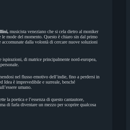
llini,
musicista veneziano che si cela dietro al moniker
ue le mode del momento. Questo è chiaro sin dal primo
e accomunate dalla volontà di cercare nuove soluzioni
e ispirazioni, di matrice principalmente nord-europea,
personale.
endosi nel flusso emotivo dell’indie, fino a perdersi in
d Idea è imprevedibile e surreale, benché
sull’essere umano.
ette la poetica e l’essenza di questo cantautore,
a, ma di farla diventare un mezzo per scoprire qualcosa