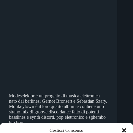
Modeselektor è un progetto di musica elettronica
nato dai berlinesi Gernot Bronsert e Sebastian Szary.
Monkeytown è il loro quarto album e contiene uno
strano mix di groove disco dance fatto di potenti
basslines e synth distorti, pop elettronico e sghembo
hip hop
Alekos Capelli
5 Ottobre 2011
Gestisci Consenso