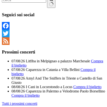
Nessun
risultato
Seguici sui social
Facebook
Twitter
Feed
Prossimi concerti
07/08/26
Litfiba
in
Melpignao
a
palazzo Marchesale
Compra
il biglietto
07/08/26
Caparezza
in
Catania
a
Villa Bellini
Compra il
biglietto
07/08/26
Amyl And The Sniffers
in
Trieste
a
Castello di San
Giusto
08/08/26
I Cani
in
Locorotondo
a
Locus
Compra il biglietto
08/08/26
Caparezza
in
Palermo
a
Velodromo Paolo Borsellino
Compra il biglietto
Tutti i prossimi concerti