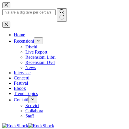
Salta
al
contenuto
Nessun
risultato
Home
Recensioni
Dischi
Live Report
Recensioni Libri
Recensioni Dvd
News
Interviste
Concerti
Festival
Ebook
Trend Topics
Contatti
Scrivici
Collabora
Staff