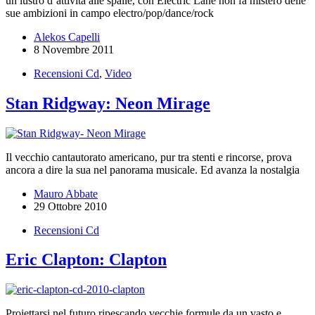
un lustro d’attività alle spalle, con Electric Lane non fa mistero delle
sue ambizioni in campo electro/pop/dance/rock
Alekos Capelli
8 Novembre 2011
Recensioni Cd
,
Video
Stan Ridgway: Neon Mirage
Il vecchio cantautorato americano, pur tra stenti e rincorse, prova
ancora a dire la sua nel panorama musicale. Ed avanza la nostalgia
Mauro Abbate
29 Ottobre 2010
Recensioni Cd
Eric Clapton: Clapton
Proiettarsi nel futuro ripescando vecchie formule da un vasto e