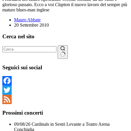
glorioso passato. Ecco a voi
Clapton
il nuovo lavoro del sempre più
maturo blues-man inglese
Mauro Abbate
20 Settembre 2010
Cerca nel sito
Nessun
risultato
Seguici sui social
Facebook
Twitter
Feed
Prossimi concerti
09/08/26
Cardinals
in
Sestri Levante
a
Teatro Arena
Conchiglia