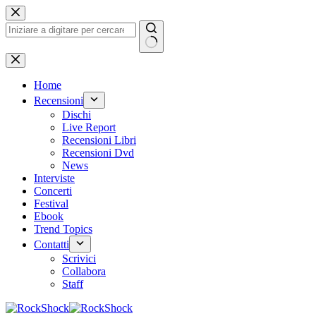
Salta
al
contenuto
Nessun
risultato
Home
Recensioni
Dischi
Live Report
Recensioni Libri
Recensioni Dvd
News
Interviste
Concerti
Festival
Ebook
Trend Topics
Contatti
Scrivici
Collabora
Staff