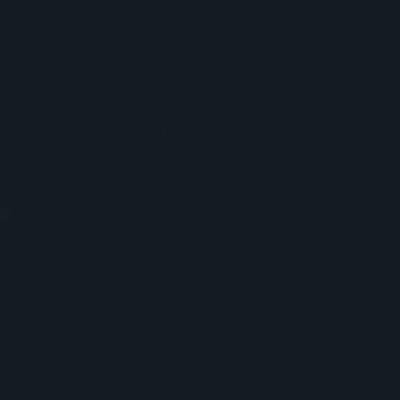
Circadians - il nuovo EP dei Metide - è un'esperienza
ansiogena da cui emerge il desiderio freudiano da parte del
collettivo orobico di approfondire la condizione psicologica
che deriva dall'eterno conflitto tra logica e inconscio.
Andrea Musumeci
1 Giugno 2022
Recensioni Cd
Il Corpo Docenti: recensione di Un Posto Sicuro