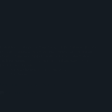
Con il nuovo album Un Posto Sicuro, il trio milanese Il Corpo
Docenti continua a preservare una scrittura dal forte impatto
emotivo, mitigando l'impeto degli esordi ma conservando
quell'imprinting corposo e melodico dell'alternative rock
tricolore dei Duemila.
Andrea Musumeci
1 Aprile 2022
Recensioni Cd
Stella Diana: recensione di Nothing To Expect