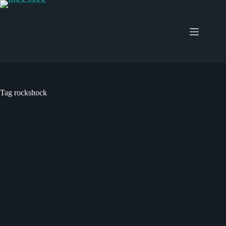
Salta
al
contenuto
Tag
rockshock