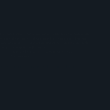
La visual artist e musicista sarda Dalila Kayros manda alle
stampe il suo nuovo album intitolato Animami: elettronica
dark ambient ed esplorazioni timbriche confluiscono nelle
oscure profondità della psiche.
Andrea Musumeci
14 Settembre 2022
Recensioni Cd
Adele Fabiani: recensione de Il Vecchio e il Mare