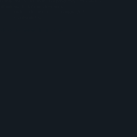
densità oscura del doom, dal progressive rock anni '70
all'innesto di elementi elettronici.
Andrea Musumeci
13 Giugno 2022
Recensioni Cd
Metide: recensione di Circadians