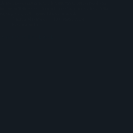
alcuni classici del genere e li reinterpreta attraverso il suo
inconfondibile tocco, riunendo vecchie e nuove leve della
musica rock, del country blues e non solo.
Andrea Musumeci
10 Giugno 2024
Recensioni Cd
Best Of 2023 di RockShock