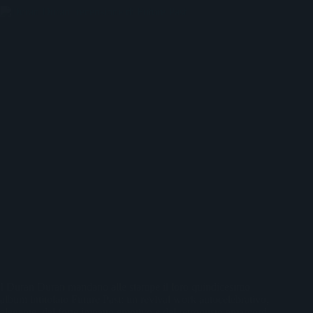
I Duran Duran mandano alle stampe il loro quindicesimo
album intitolato Future Past: un revival work autocelebrativo,
elegante, dal forte impatto emotivo e dal retrogusto amarcord,