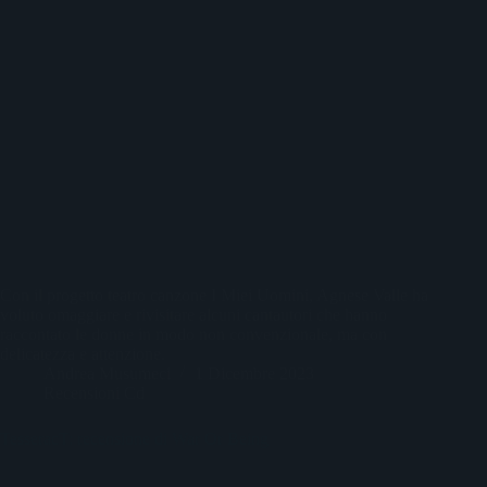
Con il progetto teatro canzone I Miei Uomini, Agnese Valle ha
voluto omaggiare e rivisitare alcuni cantautori che hanno
raccontato le donne in modo non convenzionale, ma con
delicatezza e attenzione.
Andrea Musumeci
1 Dicembre 2023
Recensioni Cd
TesseracT: recensione di War Or Being