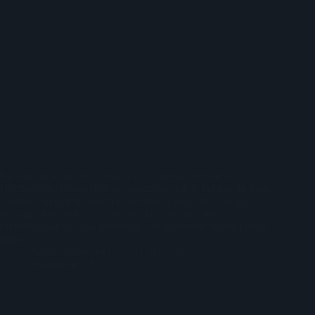
Ispirandosi a uno dei romanzi più popolari di Ernest
Hemingway, la sassofonista abruzzese Adele Fabiani fa il suo
esordio con l'EP Il Vecchio e il Mare: opera che coniuga i
fraseggi poliritmici e creativi del jazz, la capacità
immedesimativa della letteratura e le geometrie surreali della
pittura.
Andrea Musumeci
15 Luglio 2022
Recensioni Cd
Bedsore/Mortal Incarnation: split album (recensione)