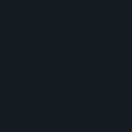
Andrea Sassano - aka Starving Pets - si riaffaccia sulla scena
underground con l'esordio solista No Shake, No Feels, un
concept introspettivo a tinte malinconiche che esprime la
necessità utopica di azzerare tutto e ripartire daccapo.
Andrea Musumeci
13 Febbraio 2023
Recensioni Cd
Dalila Kayros: recensione di Animami