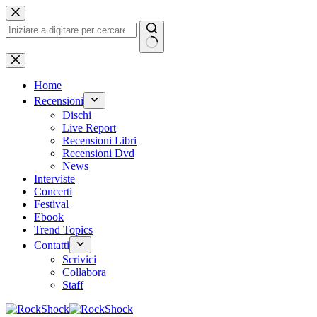
Salta
al
contenuto
Nessun
risultato
Home
Recensioni
Dischi
Live Report
Recensioni Libri
Recensioni Dvd
News
Interviste
Concerti
Festival
Ebook
Trend Topics
Contatti
Scrivici
Collabora
Staff