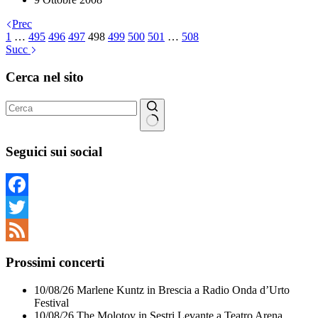
Prec
1
…
495
496
497
498
499
500
501
…
508
Succ
Cerca nel sito
Nessun
risultato
Seguici sui social
Facebook
Twitter
Feed
Prossimi concerti
10/08/26
Marlene Kuntz
in
Brescia
a
Radio Onda d’Urto
Festival
10/08/26
The Molotov
in
Sestri Levante
a
Teatro Arena