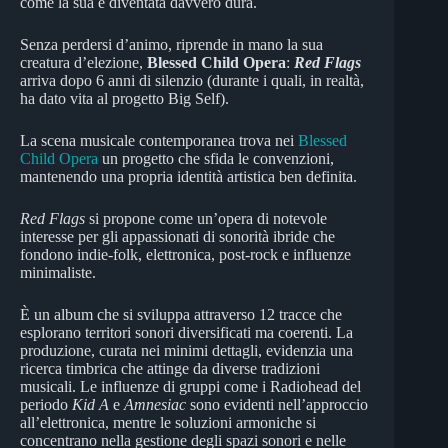
come la sua è diventata davvero dura.
Senza perdersi d’animo, riprende in mano la sua
creatura d’elezione,
Blessed Child Opera
:
Red Flags
arriva dopo 6 anni di silenzio (durante i quali, in realtà,
ha dato vita al progetto Big Self).
La scena musicale contemporanea trova nei
Blessed
Child Opera
un progetto che sfida le convenzioni,
mantenendo una propria identità artistica ben definita.
Red Flags
si propone come un’opera di notevole
interesse per gli appassionati di sonorità ibride che
fondono indie-folk, elettronica, post-rock e influenze
minimaliste.
È un album che si sviluppa attraverso 12 tracce che
esplorano territori sonori diversificati ma coerenti. La
produzione, curata nei minimi dettagli, evidenzia una
ricerca timbrica che attinge da diverse tradizioni
musicali. Le influenze di gruppi come i Radiohead del
periodo
Kid A
e
Amnesiac
sono evidenti nell’approccio
all’elettronica, mentre le soluzioni armoniche si
concentrano nella gestione degli spazi sonori e nelle