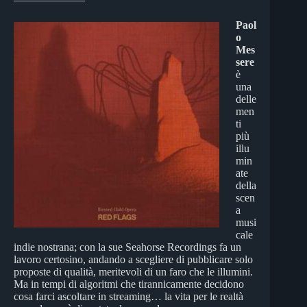
Paol
o
Mes
sere
è
una
delle
men
ti
più
illu
min
ate
della
scen
a
musi
cale
indie nostrana; con la sue Seahorse Recordings fa un
lavoro certosino, andando a scegliere di pubblicare solo
proposte di qualità, meritevoli di un faro che le illumini.
Ma in tempi di algoritmi che tirannicamente decidono
cosa farci ascoltare in streaming… la vita per le realtà