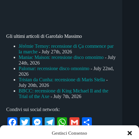
Gli ultimi articoli di Garofalo Massimo
Jérémie Ternoy: recensione di Ça commence par
la marche
- July 27th, 2026
Maniac Maison: recensione disco omonimo
- July
24th, 2026
Palomar: recensione disco omonimo
- July 22nd,
2026
Tristan da Cunha: recensione di Maris Stella
-
July 20th, 2026
BBCC: recensione di King Michael Il and the
Trial of the Axe
- July 7th, 2026
Condivi sui social network:
Fa
T
M
Te
W
G
C
ce
wi
es
le
ha
m
on
Gestisci Consenso