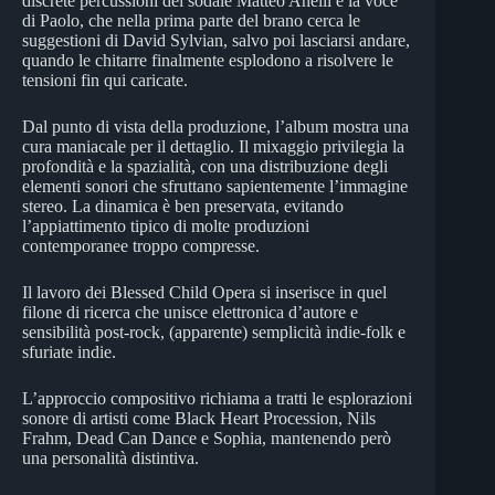
discrete percussioni del sodale Matteo Anelli e la voce
di Paolo, che nella prima parte del brano cerca le
suggestioni di David Sylvian, salvo poi lasciarsi andare,
quando le chitarre finalmente esplodono a risolvere le
tensioni fin qui caricate.
Dal punto di vista della produzione, l’album mostra una
cura maniacale per il dettaglio. Il mixaggio privilegia la
profondità e la spazialità, con una distribuzione degli
elementi sonori che sfruttano sapientemente l’immagine
stereo. La dinamica è ben preservata, evitando
l’appiattimento tipico di molte produzioni
contemporanee troppo compresse.
Il lavoro dei Blessed Child Opera si inserisce in quel
filone di ricerca che unisce elettronica d’autore e
sensibilità post-rock, (apparente) semplicità indie-folk e
sfuriate indie.
L’approccio compositivo richiama a tratti le esplorazioni
sonore di artisti come Black Heart Procession, Nils
Frahm, Dead Can Dance e Sophia, mantenendo però
una personalità distintiva.