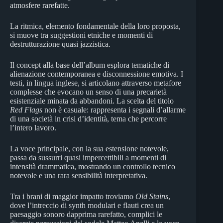
atmosfere rarefatte.
La ritmica, elemento fondamentale della loro proposta,
si muove tra suggestioni etniche e momenti di
destrutturazione quasi jazzistica.
Il concept alla base dell’album esplora tematiche di
alienazione contemporanea e disconnessione emotiva. I
testi, in lingua inglese, si articolano attraverso metafore
complesse che evocano un senso di una precarietà
esistenziale minata da abbandoni. La scelta del titolo
Red Flags
non è casuale: rappresenta i segnali d’allarme
di una società in crisi d’identità, tema che percorre
l’intero lavoro.
La voce principale, con la sua estensione notevole,
passa da sussurri quasi impercettibili a momenti di
intensità drammatica, mostrando un controllo tecnico
notevole e una rara sensibilità interpretativa.
Tra i brani di maggior impatto troviamo
Old Stains
,
dove l’intreccio di synth modulari e flauti crea un
paesaggio sonoro dapprima rarefatto, complici le