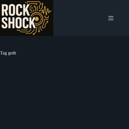
Salta
al
contenuto
Tag
goth