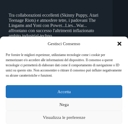
Tra collaborazioni eccellenti (Skinny Puppy, Atari
Teenage Riots) e atmosfere tetre, i padovani The
Lingams and Yoni con Power...Lies...War...
affrontano con successo l'altrimenti inflazionato
ambito industrial-techno
Enrica Menta
1 Luglio 2013
Gestisci Consenso
Per fornire le migliori esperienze, utilizziamo tecnologie come i cookie per
memorizzare e/o accedere alle informazioni del dispositivo. Il consenso a queste
tecnologie ci permetterà di elaborare dati come il comportamento di navigazione o ID
unici su questo sito. Non acconsentire o ritirare il consenso può influire negativamente
SUCC
su alcune caratteristiche e funzioni.
Accetta
Copyright © 2026 RockShock - © Massimo Garofalo. C.F.
GRFMSM65R24A662Q. Qualsiasi tipo di riproduzione è
Nega
vietata se non preventivamente autorizzata. RockShock non
rappresenta una testata giornalistica in quanto viene aggiornato
Visualizza le preferenze
senza alcuna periodicità. Non può pertanto considerarsi un
prodotto editoriale ai sensi della legge 62 del 7/3/2001. Ogni