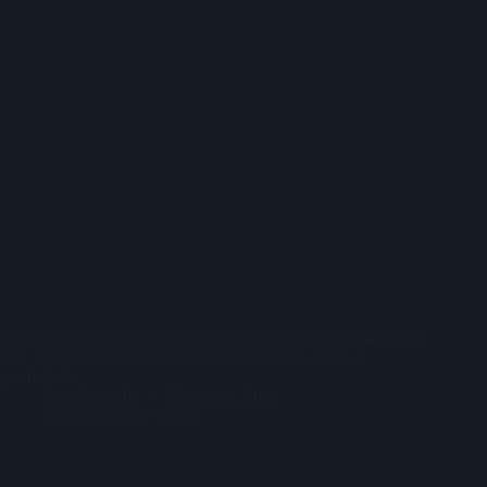
L’esordio discografico dei palermitani Sergeant Hamster con i
loro 10 pezzi a cavallo tra stoner, desert-rock, punk e
psichedelia
Luca Paisiello
25 Agosto 2014
Recensioni Cd
,
Video
Truckfighters: Universe