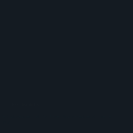
Recensioni Cd
Emil Moonstone and The Anomalies: recensione di Human
Error