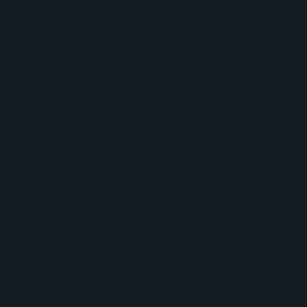
Rovistando tra le macerie emotive della contemporaneità e nei
cassetti dei sogni infranti, la band emiliana Cambra fa il suo
esordio discografico con l'album intitolato Scatole.
Andrea Musumeci
20 Settembre 2024
Recensioni Cd
Wake Up In The Cosmos: recensione di Keine Strasse