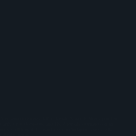
A tre anni di distanza dall'acclamato Naked Is Man Upon The
Earth, Emil Moonstone and The Anomalies tornano con un
nuovo full-lenght. Human Error è un’indagine sonora sulla
fallibilità umana.