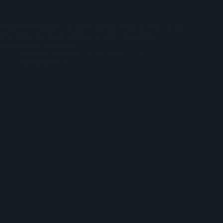
Songs Of Abandon è il nuovo album solista di Urlo, in arte
The Mon: un viaggio intimo e acustico tra perdita,
introspezione e rinascita.
Andrea Musumeci
1 Dicembre 2025
Recensioni Cd
Inca Babies: recensione di Ghost Mechanic Nine