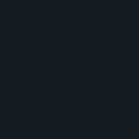
Demonio: recensione di Reaching For The Light
Il power trio Demonio, col nuovo album Reaching For The