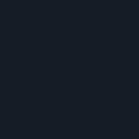
I bolognesi Kiša al debutto discografico. L'eponimo album
viaggia tra dilatazioni armoniche e profondità abissali tinte di
nostalgia.
Elisabetta Laurini
20 Maggio 2023
Recensioni Cd
Sergeant Hamster: recensione disco omonimo