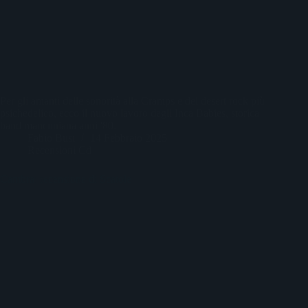
Per gli amanti delle sonorità alla Cramps e del desert rock più
psichedelico, ecco il nuovo lavoro degli Inca Babies, storica
band mancuniana anni '80.
Fabio Busi
14 Febbraio 2025
Recensioni Cd
Cambra: recensione di Scatole