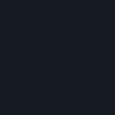
Un volto di scimmia primitiva dalle fattezze demoniache è
l'artwork di copertina che rivela, in modo diretto, l'impronta
sonica ed emozionale di Adriatic Desert, il nuovo album del
duo vastese Le Scimmie.
Andrea Musumeci
3 Luglio 2023
Recensioni Cd
K i š a: recensione disco omonimo