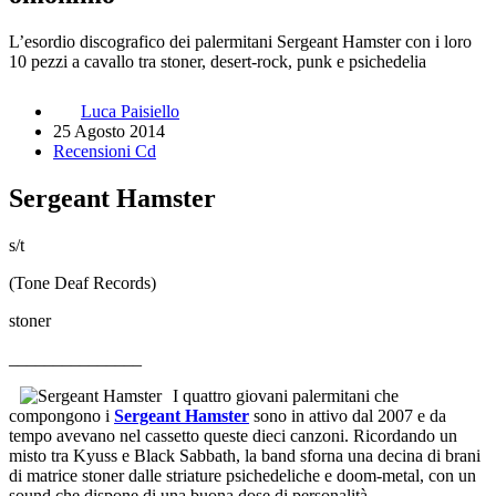
L’esordio discografico dei palermitani Sergeant Hamster con i loro
10 pezzi a cavallo tra stoner, desert-rock, punk e psichedelia
Luca Paisiello
25 Agosto 2014
Recensioni Cd
Sergeant Hamster
s/t
(Tone Deaf Records)
stoner
_______________
I quattro giovani palermitani che
compongono i
Sergeant Hamster
sono in attivo dal 2007 e da
tempo avevano nel cassetto queste dieci canzoni. Ricordando un
misto tra Kyuss e Black Sabbath, la band sforna una decina di brani
di matrice stoner dalle striature psichedeliche e doom-metal, con un
sound che dispone di una buona dose di personalità.