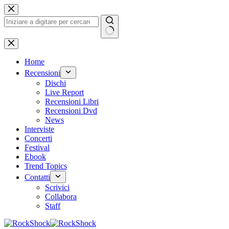
Salta
al
contenuto
Nessun
risultato
Home
Recensioni
Dischi
Live Report
Recensioni Libri
Recensioni Dvd
News
Interviste
Concerti
Festival
Ebook
Trend Topics
Contatti
Scrivici
Collabora
Staff