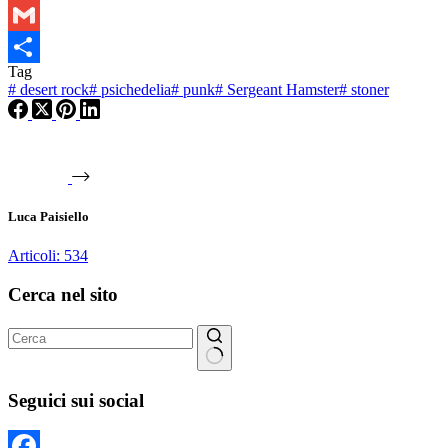
WhatsApp
Gmail
Tag
Condividi
#
desert rock
#
psichedelia
#
punk
#
Sergeant Hamster
#
stoner
Luca Paisiello
Articoli: 534
Cerca nel sito
Nessun
risultato
Seguici sui social