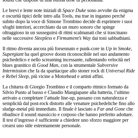
Le brevi e lente note iniziali di
Space Duke
sono avvolte da enigma
e oscurità tipici delle intro alla Tools, ma trae in inganno perché
subito dopo la voce di Simone Trombino decide di esprimere i suoi
sfoghi interiori, accerchiato da un muro sonoro che spinge
oltraggioso in un susseguirsi di ritmi scalmanati che si trascinano
nelle successive
Sleepless
e
Firmament’s Way
dai toni sabbathiani.
Il ritmo diventa ancora più forsennato e punk-core in
Up in Smoke
,
Supergiant
ha quel groove doom riconoscibile nel suo andamento
psichedelico e nello screaming incessante, rallentando velocità nel
blues granitico di
Good Man
, con la strumentale
Subversive
Intermission
che fa da spartiacque allo stoner rock di
Universal Ride
e
Rebel Sleep
, più vicine a Motorhead e artisti affini.
La chitarra di Giorgio Trombino e il comparto ritmico formato da
Silvio Punto al basso e Claudio Mangiapane alla batteria, l’ultimo
arrivato a completare l’attuale line-up, passano con naturalezza e
semplicità dal post-rock distorto alle venature psichedeliche fino allo
sludge-metal più immediato. Il finale è lasciato a
Far and Gone
che
ribadisce il sound massiccio e corposo che hanno preferito adottare.
Il test d’ingresso è sufficiente a chiedere uno sforzo maggiore per
crearsi uno stile estremamente personale.