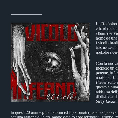
_______________
La Rockshot R
e hard rock e
album dei
Vi
nome da una s
i vicoli citta
trasmesse att
melodie ricer
Con la nuova 
incidere un d
potente, infa
modo per la l
Pieces
sono s
questo album,
rabbiosa del
di distaccars
Stray Ideals
.
In questi 20 anni e più di album ed Ep sfornati quando si potev
per una ragione e l’altra, hanno dovuto abbandonare il gruppo, ma