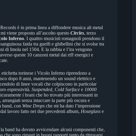
ecords è in prima linea a diffondere musica alt metal
 mi viene proposto all’ascolto questo
Circles
, terzo
colo Inferno
. I quattro musicisti romagnoli prendono il
anguinosa faida tra guelfi e ghibellini che si svolse tra
dini di Imola nel 1504. E la rabbia e l’ira vengono
raverso queste 10 canzoni metal dai riff energici e
cate.
etichetta torinese i Vicolo Inferno riprendono a
isco dopo 8 anni, mantenendo un sound elettrico e
rcendolo di linee vocali che colpiscono in particolar
oro espressività.
Suspended, Cold Surface
e
10000
icuramente i brani che ho trovato più interessanti in
 arrangiati senza intaccare la parte più oscura e
la band, con
Wine Drops
che mi ha dato l’impressione
i dal lavoro fatto nei due precedenti album,
Hourglass
e
a, la band ha dovuto avvicendare alcuni componenti che,
 che sono rimasti in buoni rapporti tanto da ritrovarsi