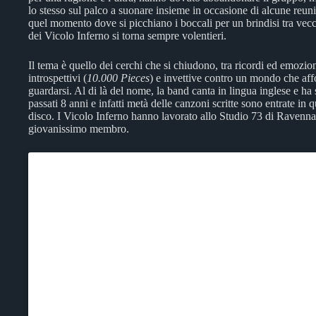
lo stesso sul palco a suonare insieme in occasione di alcune reun
quel momento dove si picchiano i boccali per un brindisi tra vec
dei Vicolo Inferno si torna sempre volentieri.
Il tema è quello dei cerchi che si chiudono, tra ricordi ed emozio
introspettivi (
10.000 Pieces
) e invettive contro un mondo che aff
guardarsi. Al di là del nome, la band canta in lingua inglese e 
passati 8 anni e infatti metà delle canzoni scritte sono entrate in
disco. I Vicolo Inferno hanno lavorato allo Studio 73 di Ravenna, 
giovanissimo membro.