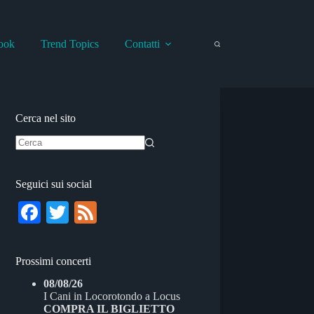
ook
Trend Topics
Contatti
Cerca nel sito
Nessun
risultato
Seguici sui social
Fa
T
Fe
ce
wi
ed
bo
tte
Prossimi concerti
ok
r
08/08/26
I Cani
in
Locorotondo
a
Locus
COMPRA IL BIGLIETTO