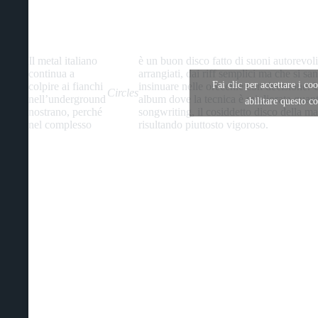
Il metal italiano
è un buon disco fatto di suoni autorevol
continua a
arrangiati, dai riff semplici ma che si sa
Fai clic per accettare i co
colpire ai fianchi
insinuare nelle orecchie con decisione.
Circles
nell’underground
album dove la tecnica è migliorata quant
abilitare questo c
nostrano, perché
songwriting, il cosiddetto disco della ma
nel complesso
risultando piuttosto vigoroso.