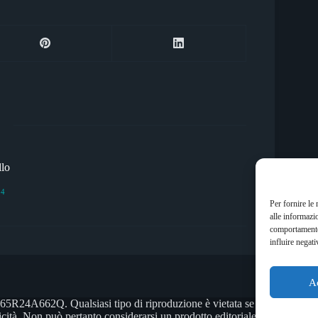
llo
34
Per fornire le
alle informazi
comportamento 
influire negati
A
4A662Q. Qualsiasi tipo di riproduzione è vietata se non preventiv
icità. Non può pertanto considerarsi un prodotto editoriale ai sensi dell