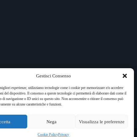
Gestisci Consenso
 migliori esperienze, utilizziamo tecnologie come i cookie per memorizzare e/o accedere
oni del dispositivo. Il consenso a queste tecnologie ci permetterà di elaborare dati come il
di navigazione o ID unici su questo sito. Non acconsentire o ritirare il consenso può
vamente su alcune caratteristiche e funzioni.
ccetta
Nega
Visualizza le preferenze
amente autorizzata. RockShock non rappresenta
Cookie Policy
Privacy
a legge 62 del 7/3/2001. Ogni autore è direttamente