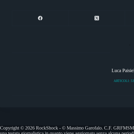
Luca Paisie
ARTICOLI: 5
Copyright © 2026 RockShock - © Massimo Garofalo. C.F. GRFMSM65R2
una testata giornalistica in quanto viene aggiornato senza alcuna period