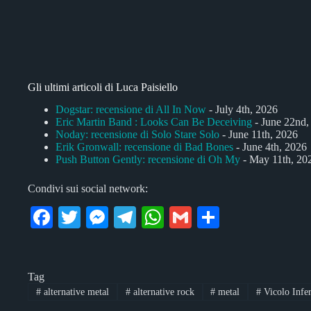
Gli ultimi articoli di Luca Paisiello
Dogstar: recensione di All In Now
- July 4th, 2026
Eric Martin Band : Looks Can Be Deceiving
- June 22nd,
Noday: recensione di Solo Stare Solo
- June 11th, 2026
Erik Gronwall: recensione di Bad Bones
- June 4th, 2026
Push Button Gently: recensione di Oh My
- May 11th, 20
Condivi sui social network:
Fa
T
M
Te
W
G
C
ce
wi
es
le
ha
m
on
bo
tte
se
gr
ts
ail
di
Tag
ok
r
ng
a
A
vi
#
alternative metal
#
alternative rock
#
metal
#
Vicolo Infe
er
m
pp
di