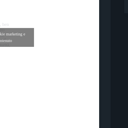
i, ben
nno
okie marketing e
 Un
o il
ontenuto
turità,