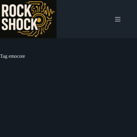
Salta
al
contenuto
Tag
emocore