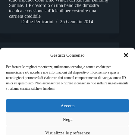
Sunrise. LP d’esordio di una band che dimostra
tecnica e coesione sufficienti per costruire una
carriera credibile
Dafne Perticarini
25 Gennaio 2014
Recensioni Cd
Gestisci Consenso
Thursday vs Envy: Split
Per fornire le migliori esperienze, utilizziamo tecnologie come i cookie per
memorizzare e/o accedere alle informazioni del dispositivo. Il consenso a queste
Quando Oriente ed Occidente si incontrano...
tecnologie ci permetterà di elaborare dati come il comportamento di navigazione o ID
Emiliana Pistillo
7 Gennaio 2009
unici su questo sito. Non acconsentire o ritirare il consenso può influire negativamente
su alcune caratteristiche e funzioni.
Accetta
Copyright © 2026 RockShock - © Massimo Garofalo. C.F.
GRFMSM65R24A662Q. Qualsiasi tipo di riproduzione è
Nega
vietata se non preventivamente autorizzata. RockShock non
rappresenta una testata giornalistica in quanto viene aggiornato
Visualizza le preferenze
senza alcuna periodicità. Non può pertanto considerarsi un