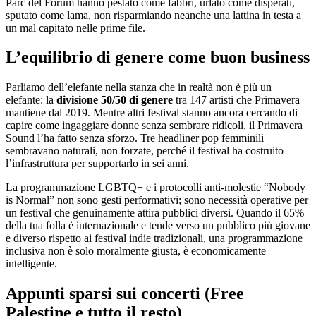
Parc del Forum hanno pestato come fabbri, urlato come disperati,
sputato come lama, non risparmiando neanche una lattina in testa a
un mal capitato nelle prime file.
L’equilibrio di genere come buon business
Parliamo dell’elefante nella stanza che in realtà non è più un
elefante: la
divisione 50/50 di genere
tra 147 artisti che Primavera
mantiene dal 2019. Mentre altri festival stanno ancora cercando di
capire come ingaggiare donne senza sembrare ridicoli, il Primavera
Sound l’ha fatto senza sforzo. Tre headliner pop femminili
sembravano naturali, non forzate, perché il festival ha costruito
l’infrastruttura per supportarlo in sei anni.
La programmazione LGBTQ+ e i protocolli anti-molestie “Nobody
is Normal” non sono gesti performativi; sono necessità operative per
un festival che genuinamente attira pubblici diversi. Quando il 65%
della tua folla è internazionale e tende verso un pubblico più giovane
e diverso rispetto ai festival indie tradizionali, una programmazione
inclusiva non è solo moralmente giusta, è economicamente
intelligente.
Appunti sparsi sui concerti (Free
Palestine e tutto il resto)