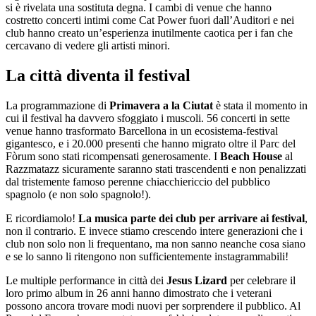
si è rivelata una sostituta degna. I cambi di venue che hanno
costretto concerti intimi come Cat Power fuori dall’Auditori e nei
club hanno creato un’esperienza inutilmente caotica per i fan che
cercavano di vedere gli artisti minori.
La città diventa il festival
La programmazione di
Primavera a la Ciutat
è stata il momento in
cui il festival ha davvero sfoggiato i muscoli. 56 concerti in sette
venue hanno trasformato Barcellona in un ecosistema-festival
gigantesco, e i 20.000 presenti che hanno migrato oltre il Parc del
Fòrum sono stati ricompensati generosamente. I
Beach House
al
Razzmatazz sicuramente saranno stati trascendenti e non penalizzati
dal tristemente famoso perenne chiacchiericcio del pubblico
spagnolo (e non solo spagnolo!).
E ricordiamolo!
La musica parte dei club per arrivare ai festival
,
non il contrario. E invece stiamo crescendo intere generazioni che i
club non solo non li frequentano, ma non sanno neanche cosa siano
e se lo sanno li ritengono non sufficientemente instagrammabili!
Le multiple performance in città dei
Jesus Lizard
per celebrare il
loro primo album in 26 anni hanno dimostrato che i veterani
possono ancora trovare modi nuovi per sorprendere il pubblico. Al