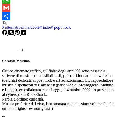
WhatsApp
Gmail
Tag
Condividi
#
alternative
#
hardcore
#
indie
#
pop
#
rock
Garofalo Massimo
Critico cinematografico, sul finire degli anni '90 sono passato a
scrivere di musica su mensili di hi-fi, prima di fondare una webzine
(defunta) dedicata al post-rock e all'isolazionismo. Ex caporedattore
musica e spettacoli di Caltanet.it (parte web di Messaggero, Mattino
e Leggo), ex collaboratore di Leggo, il 4 ottobre 2002 ho presentato
al cyberspazio RockShock.
Parola d'ordine: curiosità.
Musica preferita: dal vivo, ben suonata e ad altissimo volume (anche
un buon lightshow non guasta)