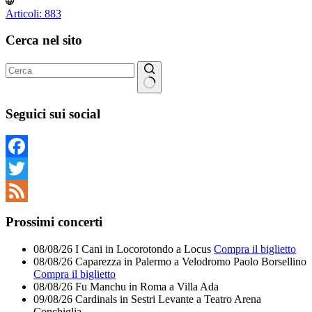
Articoli: 883
Cerca nel sito
Nessun
risultato
Seguici sui social
Facebook
Twitter
Feed
Prossimi concerti
08/08/26
I Cani
in
Locorotondo
a
Locus
Compra il biglietto
08/08/26
Caparezza
in
Palermo
a
Velodromo Paolo Borsellino
Compra il biglietto
08/08/26
Fu Manchu
in
Roma
a
Villa Ada
09/08/26
Cardinals
in
Sestri Levante
a
Teatro Arena
Conchiglia