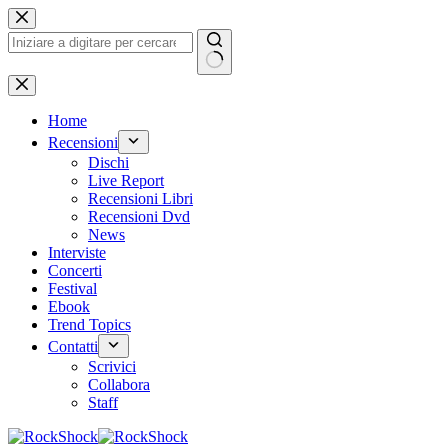
Salta
al
contenuto
Nessun
risultato
Home
Recensioni
Dischi
Live Report
Recensioni Libri
Recensioni Dvd
News
Interviste
Concerti
Festival
Ebook
Trend Topics
Contatti
Scrivici
Collabora
Staff