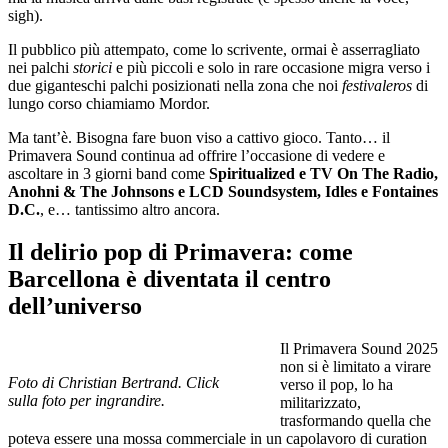
sigh).
Il pubblico più attempato, come lo scrivente, ormai è asserragliato
nei palchi
storici
e più piccoli e solo in rare occasione migra verso i
due giganteschi palchi posizionati nella zona che noi
festivaleros
di
lungo corso chiamiamo Mordor.
Ma tant’è. Bisogna fare buon viso a cattivo gioco. Tanto… il
Primavera Sound continua ad offrire l’occasione di vedere e
ascoltare in 3 giorni band come
Spiritualized e TV On The Radio,
Anohni & The Johnsons e LCD Soundsystem, Idles e Fontaines
D.C.
, e… tantissimo altro ancora.
Il delirio pop di Primavera: come
Barcellona è diventata il centro
dell’universo
Il Primavera Sound 2025
non si è limitato a virare
Foto di Christian Bertrand. Click
verso il pop, lo ha
sulla foto per ingrandire.
militarizzato,
trasformando quella che
poteva essere una mossa commerciale in un capolavoro di curation