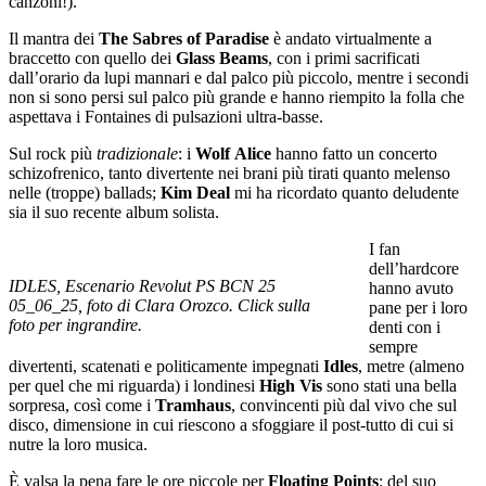
canzoni!).
Il mantra dei
The Sabres of Paradise
è andato virtualmente a
braccetto con quello dei
Glass Beams
, con i primi sacrificati
dall’orario da lupi mannari e dal palco più piccolo, mentre i secondi
non si sono persi sul palco più grande e hanno riempito la folla che
aspettava i Fontaines di pulsazioni ultra-basse.
Sul rock più
tradizionale
: i
Wolf
Alice
hanno fatto un concerto
schizofrenico, tanto divertente nei brani più tirati quanto melenso
nelle (troppe) ballads;
Kim
Deal
mi ha ricordato quanto deludente
sia il suo recente album solista.
I fan
dell’hardcore
IDLES, Escenario Revolut PS BCN 25
hanno avuto
05_06_25, foto di Clara Orozco. Click sulla
pane per i loro
foto per ingrandire.
denti con i
sempre
divertenti, scatenati e politicamente impegnati
Idles
, metre (almeno
per quel che mi riguarda) i londinesi
High
Vis
sono stati una bella
sorpresa, così come i
Tramhaus
, convincenti più dal vivo che sul
disco, dimensione in cui riescono a sfoggiare il post-tutto di cui si
nutre la loro musica.
È valsa la pena fare le ore piccole per
Floating
Points
: del suo