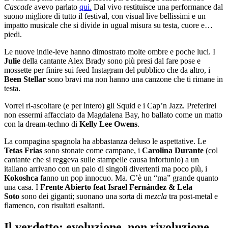
Cascade
avevo parlato
qui.
Dal vivo restituisce una performance dal
suono migliore di tutto il festival, con visual live bellissimi e un
impatto musicale che si divide in ugual misura su testa, cuore e…
piedi.
Le nuove indie-leve hanno dimostrato molte ombre e poche luci. I
Julie
della cantante Alex Brady sono più presi dal fare pose e
mossette per finire sui feed Instagram del pubblico che da altro, i
Been
Stellar
sono bravi ma non hanno una canzone che ti rimane in
testa.
Vorrei ri-ascoltare (e per intero) gli Squid e i Cap’n Jazz. Preferirei
non essermi affacciato da Magdalena Bay, ho ballato come un matto
con la dream-techno di
Kelly Lee Owens
.
La compagina spagnola ha abbastanza deluso le aspettative. Le
Tetas Frias
sono stonate come campane, i
Carolina
Durante
(col
cantante che si reggeva sulle stampelle causa infortunio) a un
italiano arrivano con un paio di singoli divertenti ma poco più, i
Kokoshca
fanno un pop innocuo. Ma. C’è un “ma” grande quanto
una casa. I
Frente Abierto feat Israel Fernández & Lela
Soto
sono dei giganti; suonano una sorta di
mezcla
tra post-metal e
flamenco, con risultati esaltanti.
Il verdetto: evoluzione, non rivoluzione