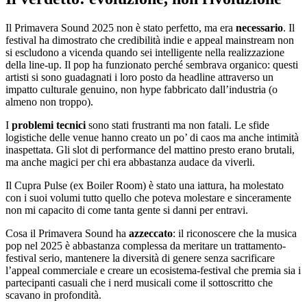
Il Primavera Sound 2025 non è stato perfetto, ma era
necessario
. Il
festival ha dimostrato che credibilità indie e appeal mainstream non
si escludono a vicenda quando sei intelligente nella realizzazione
della line-up. Il pop ha funzionato perché sembrava organico: questi
artisti si sono guadagnati i loro posto da headline attraverso un
impatto culturale genuino, non hype fabbricato dall’industria (o
almeno non troppo).
I
problemi tecnici
sono stati frustranti ma non fatali. Le sfide
logistiche delle venue hanno creato un po’ di caos ma anche intimità
inaspettata. Gli slot di performance del mattino presto erano brutali,
ma anche magici per chi era abbastanza audace da viverli.
Il Cupra Pulse (ex Boiler Room) è stato una iattura, ha molestato
con i suoi volumi tutto quello che poteva molestare e sinceramente
non mi capacito di come tanta gente si danni per entravi.
Cosa il Primavera Sound ha
azzeccato
: il riconoscere che la musica
pop nel 2025 è abbastanza complessa da meritare un trattamento-
festival serio, mantenere la diversità di genere senza sacrificare
l’appeal commerciale e creare un ecosistema-festival che premia sia i
partecipanti casuali che i nerd musicali come il sottoscritto che
scavano in profondità.