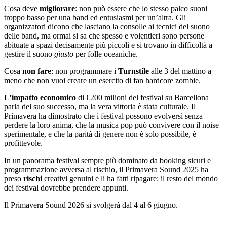
Cosa deve
migliorare
: non può essere che lo stesso palco suoni
troppo basso per una band ed entusiasmi per un’altra. Gli
organizzatori dicono che lasciano la consolle ai tecnici del suono
delle band, ma ormai si sa che spesso e volentieri sono persone
abituate a spazi decisamente più piccoli e si trovano in difficoltà a
gestire il suono
giusto
per folle oceaniche.
Cosa
non
fare
: non programmare i
Turnstile
alle 3 del mattino a
meno che non vuoi creare un esercito di fan hardcore zombie.
L’impatto economico
di €200 milioni del festival su Barcellona
parla del suo successo, ma la vera vittoria è stata culturale. Il
Primavera ha dimostrato che i festival possono evolversi senza
perdere la loro anima, che la musica pop può convivere con il noise
sperimentale, e che la parità di genere non è solo possibile, è
profittevole.
In un panorama festival sempre più dominato da booking sicuri e
programmazione avversa al rischio, il Primavera Sound 2025 ha
preso
rischi
creativi genuini e li ha fatti ripagare: il resto del mondo
dei festival dovrebbe prendere appunti.
Il Primavera Sound 2026 si svolgerà dal 4 al 6 giugno.