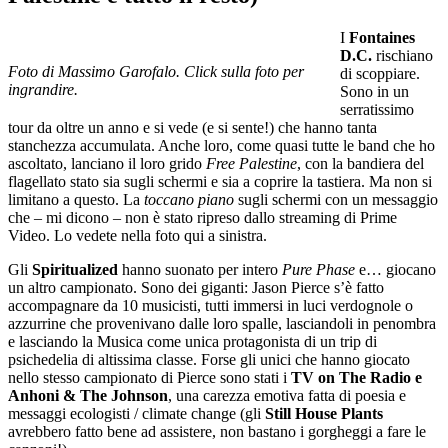
I
Fontaines
D.C.
rischiano
Foto di Massimo Garofalo. Click sulla foto per
di scoppiare.
ingrandire.
Sono in un
serratissimo
tour da oltre un anno e si vede (e si sente!) che hanno tanta
stanchezza accumulata. Anche loro, come quasi tutte le band che ho
ascoltato, lanciano il loro grido
Free Palestine
, con la bandiera del
flagellato stato sia sugli schermi e sia a coprire la tastiera. Ma non si
limitano a questo. La
toccano piano
sugli schermi con un messaggio
che – mi dicono – non è stato ripreso dallo streaming di Prime
Video. Lo vedete nella foto qui a sinistra.
Gli
Spiritualized
hanno suonato per intero
Pure Phase
e… giocano
un altro campionato. Sono dei giganti: Jason Pierce s’è fatto
accompagnare da 10 musicisti, tutti immersi in luci verdognole o
azzurrine che provenivano dalle loro spalle, lasciandoli in penombra
e lasciando la Musica come unica protagonista di un trip di
psichedelia di altissima classe. Forse gli unici che hanno giocato
nello stesso campionato di Pierce sono stati i
TV on The Radio e
Anhoni & The Johnson
, una carezza emotiva fatta di poesia e
messaggi ecologisti / climate change (gli
Still House Plants
avrebbero fatto bene ad assistere, non bastano i gorgheggi a fare le