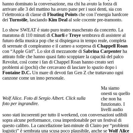
hanno dominato la conversazione, ma chi ha avuto la forza di
arrivare alle 3 del mattino ha avuro pane per i suoi denti, sia con
l’elettronica di classe di
Floating
Points
che con l’energia hardcore
dei
Turnstile
, lasciando
Kim
Deal
al sole cocente pre-tramonto.
Lo show SWEAT è stato puro teatro mascherato da concerto. La
maratona di 110 minuti di
Charli
e
Troye
sembrava di assistere al
futuro della musica pop che si dispiegava in tempo reale, completa
di serenate di compleanno e il cameo a sorpresa di
Chappell
Roan
con “Apple Girl”. Lo slot di mezzanotte di
Sabrina
Carpenter
ha
attirato folle che hanno quasi fatto scoppiare la capacità del palco
Revolut, così come i fan di Chappel Roan hanno creato seri
problemi ai (pochi) che cercavano di lasciare lo spazio dopo i
Fontaine D.C.
Un mare di devoti fan Gen Z che trattavano ogni
canzone come un inno personale.
Ma siamo
onesti su quello
Wolf Alice. Foto di Sergio Albert. Click sulla
che non ha
foto per ingrandire.
funzionato. I
livelli audio
sono stati incoerenti per tutto il weekend, con conversazioni udibili
sopra alcune performance, cosa imperdonabile per un festival di
questo calibro. La cancellazione last-minute di Clairo per “problemi
logistici” è sembrata una scusa poco plausibile, anche se
Wolf
Alice