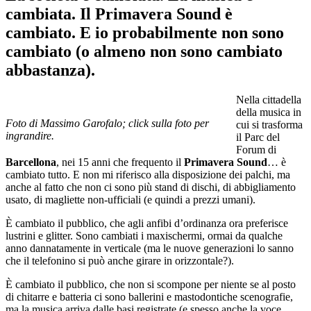
cambiata. Il Primavera Sound è
cambiato. E io probabilmente non sono
cambiato (o almeno non sono cambiato
abbastanza).
Nella cittadella
della musica in
Foto di Massimo Garofalo; click sulla foto per
cui si trasforma
ingrandire.
il Parc del
Forum di
Barcellona
, nei 15 anni che frequento il
Primavera
Sound
… è
cambiato tutto. E non mi riferisco alla disposizione dei palchi, ma
anche al fatto che non ci sono più stand di dischi, di abbigliamento
usato, di magliette non-ufficiali (e quindi a prezzi umani).
È cambiato il pubblico, che agli anfibi d’ordinanza ora preferisce
lustrini e glitter. Sono cambiati i maxischermi, ormai da qualche
anno dannatamente in verticale (ma le nuove generazioni lo sanno
che il telefonino si può anche girare in orizzontale?).
È cambiato il pubblico, che non si scompone per niente se al posto
di chitarre e batteria ci sono ballerini e mastodontiche scenografie,
ma la musica arriva dalle basi registrate (e spesso anche la voce,