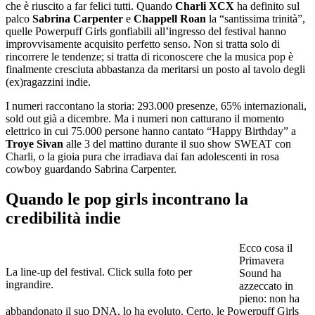
che è riuscito a far felici tutti. Quando
Charli XCX
ha definito sul
palco
Sabrina
Carpenter
e
Chappell
Roan
la “santissima trinità”,
quelle Powerpuff Girls gonfiabili all’ingresso del festival hanno
improvvisamente acquisito perfetto senso. Non si tratta solo di
rincorrere le tendenze; si tratta di riconoscere che la musica pop è
finalmente cresciuta abbastanza da meritarsi un posto al tavolo degli
(ex)ragazzini indie.
I numeri raccontano la storia: 293.000 presenze, 65% internazionali,
sold out già a dicembre. Ma i numeri non catturano il momento
elettrico in cui 75.000 persone hanno cantato “Happy Birthday” a
Troye Sivan
alle 3 del mattino durante il suo show SWEAT con
Charli, o la gioia pura che irradiava dai fan adolescenti in rosa
cowboy guardando Sabrina Carpenter.
Quando le pop girls incontrano la
credibilità indie
Ecco cosa il
Primavera
La line-up del festival. Click sulla foto per
Sound ha
ingrandire.
azzeccato in
pieno: non ha
abbandonato il suo DNA, lo ha evoluto. Certo, le Powerpuff Girls