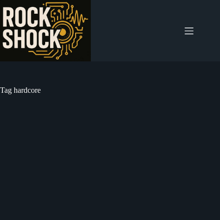
Salta
al
contenuto
Tag
hardcore