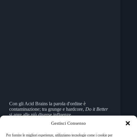
Con gli Acid Brains la parola d'ordine è
contaminazione; tra grunge e hardcore,
Do it Better
si apre alle più diverse influenze
Irene Ramponi
26 Febbraio 2010
Gestisci Consenso
Per fornire le migliori esperienze, utilizziamo tecnologie come i cookie per