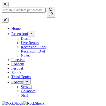
Salta
al
contenuto
Nessun
risultato
Home
Recensioni
Dischi
Live Report
Recensioni Libri
Recensioni Dvd
News
Interviste
Concerti
Festival
Ebook
Trend Topics
Contatti
Scrivici
Collabora
Staff