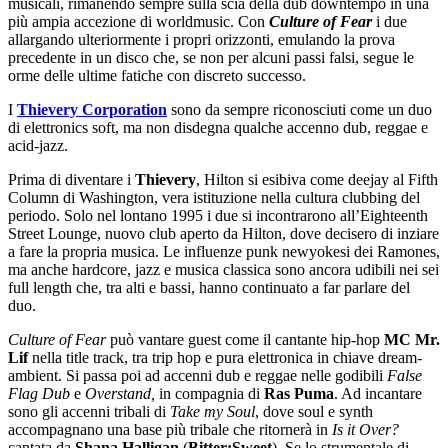
musicali, rimanendo sempre sulla scia della dub downtempo in una
più ampia accezione di worldmusic. Con
Culture of Fear
i due
allargando ulteriormente i propri orizzonti, emulando la prova
precedente in un disco che, se non per alcuni passi falsi, segue le
orme delle ultime fatiche con discreto successo.
I
Thievery Corporation
sono da sempre riconosciuti come un duo
di elettronics soft, ma non disdegna qualche accenno dub, reggae e
acid-jazz.
Prima di diventare i
Thievery
, Hilton si esibiva come deejay al Fifth
Column di Washington, vera istituzione nella cultura clubbing del
periodo. Solo nel lontano 1995 i due si incontrarono all’Eighteenth
Street Lounge, nuovo club aperto da Hilton, dove decisero di inziare
a fare la propria musica. Le influenze punk newyokesi dei Ramones,
ma anche hardcore, jazz e musica classica sono ancora udibili nei sei
full length che, tra alti e bassi, hanno continuato a far parlare del
duo.
Culture of Fear
può vantare guest come il cantante hip-hop
MC Mr.
Lif
nella title track, tra trip hop e pura elettronica in chiave dream-
ambient. Si passa poi ad accenni dub e reggae nelle godibili
False
Flag Dub
e
Overstand,
in compagnia di
Ras Puma
. Ad incantare
sono gli accenni tribali di
Take my Soul
, dove soul e synth
accompagnano una base più tribale che ritornerà in
Is it Over?
cantata da
Shana Halligan
(
Bitter:Sweet
). Se lo strumentale di