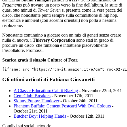
Fragments
può trovare un posto verso la fine dell’album, la suite di
quasi otto minuti di
Tower Seven
si presenta come la vera pecca del
disco, che nonostante punti sempre sulla commistione di hip hop,
elettronica e ambient (con accenni orientali) non porta a nessuna
risoluzione.
Nonostante continuino a giocare con un mix di generi senza creare
nulla di nuovo, i
Thievery Corporation
sono stati in grado di
produrre un disco che funziona e intrattiene piacevolmente
l’ascoltatore. Promossi.
Scarica gratis il singolo Culture of Fear.
[iframe: src="https://rcm-it.amazon.it/e/cm?t=rock02-21
Gli ultimi articoli di Fabiana Giovanetti
A Classic Education: Call it Blazing
- November 22nd, 2011
Gem Club: Breakers
- November 17th, 2011
Skinny Puppy: Handover
- October 24th, 2011
Phantom Buffalo: Cement Postcard With Owl Colours
-
October 21st, 2011
Butcher Boy: Helping Hands
- October 12th, 2011
Condivi sui social network: