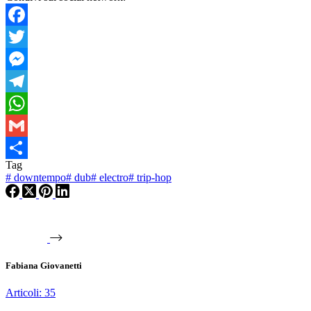
Facebook
Twitter
Messenger
Telegram
WhatsApp
Gmail
Tag
Condividi
#
downtempo
#
dub
#
electro
#
trip-hop
Fabiana Giovanetti
Articoli: 35