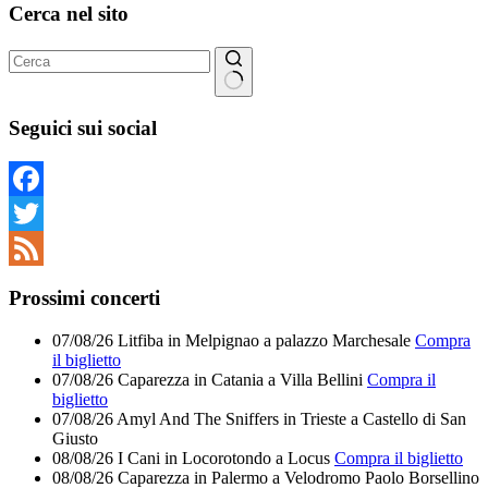
Cerca nel sito
Nessun
risultato
Seguici sui social
Facebook
Twitter
Feed
Prossimi concerti
07/08/26
Litfiba
in
Melpignao
a
palazzo Marchesale
Compra
il biglietto
07/08/26
Caparezza
in
Catania
a
Villa Bellini
Compra il
biglietto
07/08/26
Amyl And The Sniffers
in
Trieste
a
Castello di San
Giusto
08/08/26
I Cani
in
Locorotondo
a
Locus
Compra il biglietto
08/08/26
Caparezza
in
Palermo
a
Velodromo Paolo Borsellino