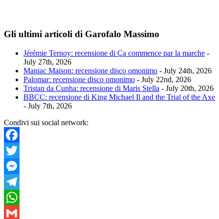
Gli ultimi articoli di Garofalo Massimo
Jérémie Ternoy: recensione di Ça commence par la marche
-
July 27th, 2026
Maniac Maison: recensione disco omonimo
- July 24th, 2026
Palomar: recensione disco omonimo
- July 22nd, 2026
Tristan da Cunha: recensione di Maris Stella
- July 20th, 2026
BBCC: recensione di King Michael Il and the Trial of the Axe
- July 7th, 2026
Condivi sui social network:
Facebook
Twitter
Messenger
Telegram
WhatsApp