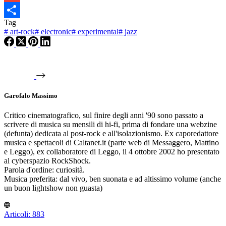
Gmail
Tag
Condividi
#
art-rock
#
electronic
#
experimental
#
jazz
Garofalo Massimo
Critico cinematografico, sul finire degli anni '90 sono passato a
scrivere di musica su mensili di hi-fi, prima di fondare una webzine
(defunta) dedicata al post-rock e all'isolazionismo. Ex caporedattore
musica e spettacoli di Caltanet.it (parte web di Messaggero, Mattino
e Leggo), ex collaboratore di Leggo, il 4 ottobre 2002 ho presentato
al cyberspazio RockShock.
Parola d'ordine: curiosità.
Musica preferita: dal vivo, ben suonata e ad altissimo volume (anche
un buon lightshow non guasta)
Articoli: 883