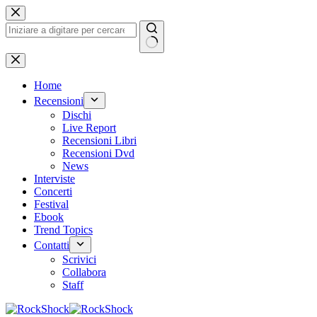
Salta
al
contenuto
Nessun
risultato
Home
Recensioni
Dischi
Live Report
Recensioni Libri
Recensioni Dvd
News
Interviste
Concerti
Festival
Ebook
Trend Topics
Contatti
Scrivici
Collabora
Staff