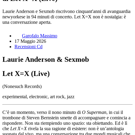
Laurie Anderson e Sexmob riscrivono cinquant'anni di avanguardia
newyorkese in 94 minuti di concerto. Let X=X non è nostalgia: è
una conversazione aperta.
Garofalo Massimo
17 Maggio 2026
Recensioni Cd
Laurie Anderson & Sexmob
Let X=X (Live)
(Nonesuch Records)
experimental, electronic, art rock, jazz
C’è un momento, verso il nono minuto di
O Superman
, in cui il
trombone di Steven Bernstein smette di accompagnare e comincia a
rispondere. Non sta riempiendo uno spazio: sta obiettando. Ed è lì
che
Let X=X
rivela la sua ragione di esistere: non è un’antologia
suonata dal vivo, ma una conversazione tra due mondi musicali che