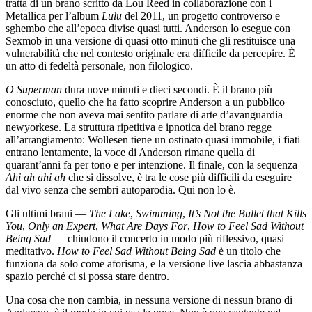
tratta di un brano scritto da Lou Reed in collaborazione con i
Metallica per l’album
Lulu
del 2011, un progetto controverso e
sghembo che all’epoca divise quasi tutti. Anderson lo esegue con
Sexmob in una versione di quasi otto minuti che gli restituisce una
vulnerabilità che nel contesto originale era difficile da percepire. È
un atto di fedeltà personale, non filologico.
O Superman
dura nove minuti e dieci secondi. È il brano più
conosciuto, quello che ha fatto scoprire Anderson a un pubblico
enorme che non aveva mai sentito parlare di arte d’avanguardia
newyorkese. La struttura ripetitiva e ipnotica del brano regge
all’arrangiamento: Wollesen tiene un ostinato quasi immobile, i fiati
entrano lentamente, la voce di Anderson rimane quella di
quarant’anni fa per tono e per intenzione. Il finale, con la sequenza
Ahi ah ahi ah
che si dissolve, è tra le cose più difficili da eseguire
dal vivo senza che sembri autoparodia. Qui non lo è.
Gli ultimi brani —
The Lake
,
Swimming
,
It’s Not the Bullet that Kills
You
,
Only an Expert
,
What Are Days For
,
How to Feel Sad Without
Being Sad
— chiudono il concerto in modo più riflessivo, quasi
meditativo.
How to Feel Sad Without Being Sad
è un titolo che
funziona da solo come aforisma, e la versione live lascia abbastanza
spazio perché ci si possa stare dentro.
Una cosa che non cambia, in nessuna versione di nessun brano di