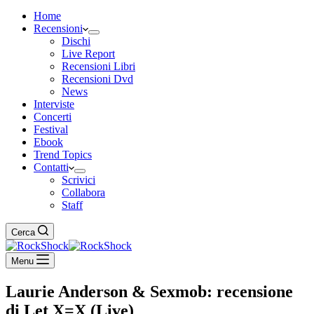
Home
Recensioni
Dischi
Live Report
Recensioni Libri
Recensioni Dvd
News
Interviste
Concerti
Festival
Ebook
Trend Topics
Contatti
Scrivici
Collabora
Staff
Cerca
Menu
Laurie Anderson & Sexmob: recensione
di Let X=X (Live)