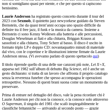
non si somigliano quasi per niente, e che per questo si capiscono
benissimo.
Laurie Anderson
ha registrato questo concerto durante il tour del
2023 con
Sexmob
, il quintetto jazz newyorkese guidato da Steven
Bernstein, che da quasi trent’anni occupa uno spazio difficile da
definire tra il free jazz, il funk e la musica da camera. Insieme a
Bernstein ci sono Kenny Wollesen alla batteria e alle percussioni,
Douglas Wieselman ai fiati e alla chitarra, Briggan Krauss ai
sassofoni e alla chitarra, Tony Scherr al basso. Il disco è uscito in
formato triplo LP e doppio CD: novantaquattro minuti di materiale
dal vivo, con le copertine e le illustrazioni interne firmate da Laurie
Anderson stessa. (Vi avevamo parlato di questo spettacolo
qui
)
Il titolo riprende quello di una delle sue canzoni più note,
Let X=X
,
apparsa nel 1982 sull’album di debutto
Big Science
, ed è anche un
gesto dichiarato: si tratta di un lavoro che affronta il proprio catalogo
senza la reverenza funebre che spesso accompagna le operazioni
retrospettive. Nessuno di questi brani suona come un monumento da
preservare.
Prima di entrare nel dettaglio del disco, vale la pena ricordare chi è
Laurie Anderson per chi non la conosce, o la conosce solo attraverso
O Superman
, il singolo del 1981 che scalò inspiegabilmente le
classifiche britanniche — arrivando al secondo posto — grazie