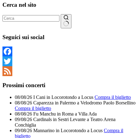
Cerca nel sito
Nessun
risultato
Seguici sui social
Facebook
Twitter
Feed
Prossimi concerti
08/08/26
I Cani
in
Locorotondo
a
Locus
Compra il biglietto
08/08/26
Caparezza
in
Palermo
a
Velodromo Paolo Borsellino
Compra il biglietto
08/08/26
Fu Manchu
in
Roma
a
Villa Ada
09/08/26
Cardinals
in
Sestri Levante
a
Teatro Arena
Conchiglia
09/08/26
Mannarino
in
Locorotondo
a
Locus
Compra il
biglietto