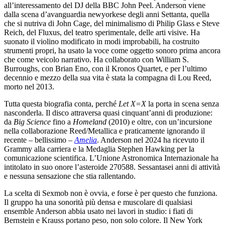
all’interessamento del DJ della BBC John Peel. Anderson viene
dalla scena d’avanguardia newyorkese degli anni Settanta, quella
che si nutriva di John Cage, del minimalismo di Philip Glass e Steve
Reich, del Fluxus, del teatro sperimentale, delle arti visive. Ha
suonato il violino modificato in modi improbabili, ha costruito
strumenti propri, ha usato la voce come oggetto sonoro prima ancora
che come veicolo narrativo. Ha collaborato con William S.
Burroughs, con Brian Eno, con il Kronos Quartet, e per l’ultimo
decennio e mezzo della sua vita è stata la compagna di Lou Reed,
morto nel 2013.
Tutta questa biografia conta, perché
Let X=X
la porta in scena senza
nasconderla. Il disco attraversa quasi cinquant’anni di produzione:
da
Big Science
fino a
Homeland
(2010) e oltre, con un’incursione
nella collaborazione Reed/Metallica e praticamente ignorando il
recente – bellissimo –
Amelia
. Anderson nel 2024 ha ricevuto il
Grammy alla carriera e la Medaglia Stephen Hawking per la
comunicazione scientifica. L’Unione Astronomica Internazionale ha
intitolato in suo onore l’asteroide 270588. Sessantasei anni di attività
e nessuna sensazione che stia rallentando.
La scelta di Sexmob non è ovvia, e forse è per questo che funziona.
Il gruppo ha una sonorità più densa e muscolare di qualsiasi
ensemble Anderson abbia usato nei lavori in studio: i fiati di
Bernstein e Krauss portano peso, non solo colore. Il New York