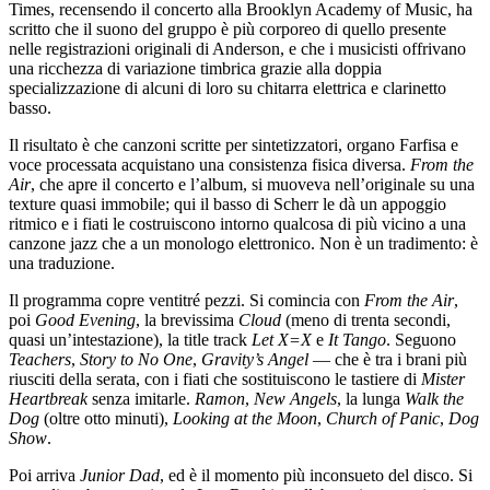
Times, recensendo il concerto alla Brooklyn Academy of Music, ha
scritto che il suono del gruppo è più corporeo di quello presente
nelle registrazioni originali di Anderson, e che i musicisti offrivano
una ricchezza di variazione timbrica grazie alla doppia
specializzazione di alcuni di loro su chitarra elettrica e clarinetto
basso.
Il risultato è che canzoni scritte per sintetizzatori, organo Farfisa e
voce processata acquistano una consistenza fisica diversa.
From the
Air
, che apre il concerto e l’album, si muoveva nell’originale su una
texture quasi immobile; qui il basso di Scherr le dà un appoggio
ritmico e i fiati le costruiscono intorno qualcosa di più vicino a una
canzone jazz che a un monologo elettronico. Non è un tradimento: è
una traduzione.
Il programma copre ventitré pezzi. Si comincia con
From the Air
,
poi
Good Evening
, la brevissima
Cloud
(meno di trenta secondi,
quasi un’intestazione), la title track
Let X=X
e
It Tango
. Seguono
Teachers
,
Story to No One
,
Gravity’s Angel
— che è tra i brani più
riusciti della serata, con i fiati che sostituiscono le tastiere di
Mister
Heartbreak
senza imitarle.
Ramon
,
New Angels
, la lunga
Walk the
Dog
(oltre otto minuti),
Looking at the Moon
,
Church of Panic
,
Dog
Show
.
Poi arriva
Junior Dad
, ed è il momento più inconsueto del disco. Si