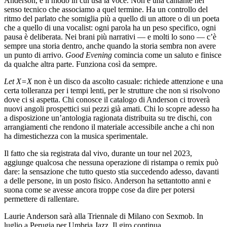
Anderson, è il modo in cui usa la voce. Non è una cantante nel
senso tecnico che associamo a quel termine. Ha un controllo del
ritmo del parlato che somiglia più a quello di un attore o di un poeta
che a quello di una vocalist: ogni parola ha un peso specifico, ogni
pausa è deliberata. Nei brani più narrativi — e molti lo sono — c’è
sempre una storia dentro, anche quando la storia sembra non avere
un punto di arrivo.
Good Evening
comincia come un saluto e finisce
da qualche altra parte. Funziona così da sempre.
Let X=X
non è un disco da ascolto casuale: richiede attenzione e una
certa tolleranza per i tempi lenti, per le strutture che non si risolvono
dove ci si aspetta. Chi conosce il catalogo di Anderson ci troverà
nuovi angoli prospettici sui pezzi già amati. Chi lo scopre adesso ha
a disposizione un’antologia ragionata distribuita su tre dischi, con
arrangiamenti che rendono il materiale accessibile anche a chi non
ha dimestichezza con la musica sperimentale.
Il fatto che sia registrata dal vivo, durante un tour nel 2023,
aggiunge qualcosa che nessuna operazione di ristampa o remix può
dare: la sensazione che tutto questo stia succedendo adesso, davanti
a delle persone, in un posto fisico. Anderson ha settantotto anni e
suona come se avesse ancora troppe cose da dire per potersi
permettere di rallentare.
Laurie Anderson sarà alla Triennale di Milano con Sexmob. In
luglio a Perugia per Umbria Jazz. Il giro continua.