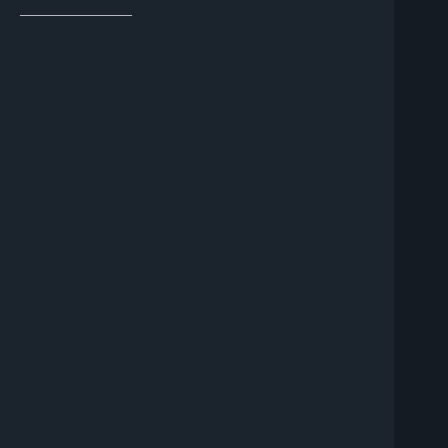
______________