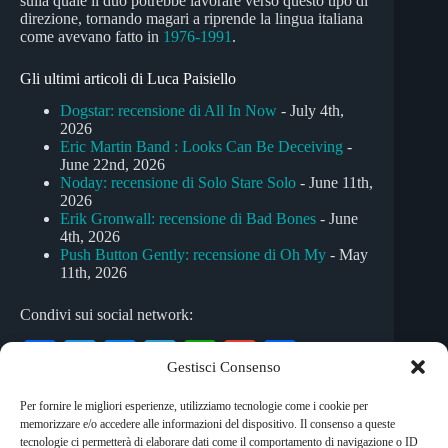
sulla quale il duo potrebbe lavorare verso questo tipo di
direzione, tornando magari a riprende la lingua italiana
come avevano fatto in
1976-1991
.
Gli ultimi articoli di Luca Paisiello
Dogstar: recensione di All In Now
- July 4th,
2026
Eric Martin Band : Looks Can Be Deceiving
-
June 22nd, 2026
Noday: recensione di Solo Stare Solo
- June 11th,
2026
Erik Gronwall: recensione di Bad Bones
- June
4th, 2026
Push Button Gently: recensione di Oh My
- May
11th, 2026
Condivi sui social network:
Fa
T
M
Te
W
G
C
Gestisci Consenso
ce
wi
es
le
ha
m
on
Per fornire le migliori esperienze, utilizziamo tecnologie come i cookie per
bo
tte
se
gr
ts
ail
di
memorizzare e/o accedere alle informazioni del dispositivo. Il consenso a queste
Tag
tecnologie ci permetterà di elaborare dati come il comportamento di navigazione o ID