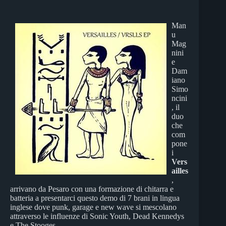
Man
u
Mag
nini
e
Dam
iano
Simo
ncini
, il
duo
che
com
pone
i
Vers
ailles
,
arrivano da Pesaro con una formazione di chitarra e
batteria a presentarci questo demo di 7 brani in lingua
inglese dove punk, garage e new wave si mescolano
attraverso le influenze di Sonic Youth, Dead Kennedys
e The Stooges.