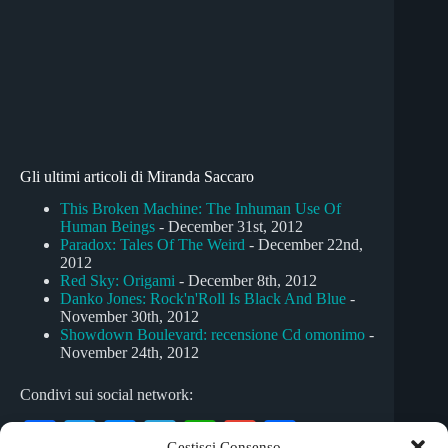
Gli ultimi articoli di Miranda Saccaro
This Broken Machine: The Inhuman Use Of
Human Beings
- December 31st, 2012
Paradox: Tales Of The Weird
- December 22nd,
2012
Red Sky: Origami
- December 8th, 2012
Danko Jones: Rock'n'Roll Is Black And Blue
-
November 30th, 2012
Showdown Boulevard: recensione Cd omonimo
-
November 24th, 2012
Condivi sui social network:
Fa
T
M
Te
W
G
C
Gestisci Consenso