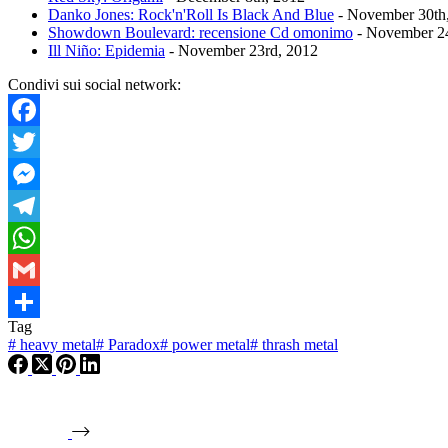
Danko Jones: Rock'n'Roll Is Black And Blue
- November 30th
Showdown Boulevard: recensione Cd omonimo
- November 24
Ill Niño: Epidemia
- November 23rd, 2012
Condivi sui social network:
Facebook
Twitter
Messenger
Telegram
WhatsApp
Gmail
Tag
Condividi
#
heavy metal
#
Paradox
#
power metal
#
thrash metal