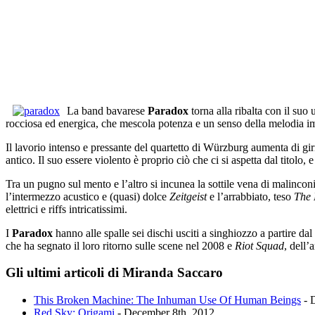
La band bavarese
Paradox
torna alla ribalta con il suo
rocciosa ed energica, che mescola potenza e un senso della melodia im
Il lavorio intenso e pressante del quartetto di Würzburg aumenta di gir
antico. Il suo essere violento è proprio ciò che ci si aspetta dal titolo, 
Tra un pugno sul mento e l’altro si incunea la sottile vena di malincon
l’intermezzo acustico e (quasi) dolce
Zeitgeist
e l’arrabbiato, teso
The 
elettrici e riffs intricatissimi.
I
Paradox
hanno alle spalle sei dischi usciti a singhiozzo a partire da
che ha segnato il loro ritorno sulle scene nel 2008 e
Riot Squad
, dell’
Gli ultimi articoli di Miranda Saccaro
This Broken Machine: The Inhuman Use Of Human Beings
- 
Red Sky: Origami
- December 8th, 2012