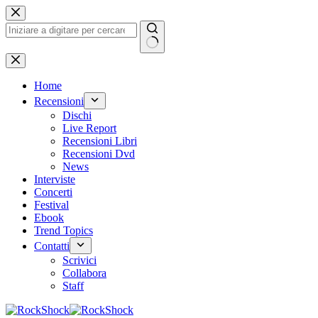
Salta
al
contenuto
Nessun
risultato
Home
Recensioni
Dischi
Live Report
Recensioni Libri
Recensioni Dvd
News
Interviste
Concerti
Festival
Ebook
Trend Topics
Contatti
Scrivici
Collabora
Staff