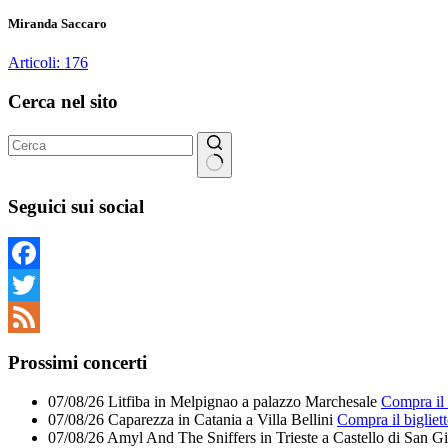
Miranda Saccaro
Articoli: 176
Cerca nel sito
Nessun
risultato
Seguici sui social
Facebook
Twitter
Feed
Prossimi concerti
07/08/26
Litfiba
in
Melpignao
a
palazzo Marchesale
Compra il 
07/08/26
Caparezza
in
Catania
a
Villa Bellini
Compra il bigliet
07/08/26
Amyl And The Sniffers
in
Trieste
a
Castello di San G