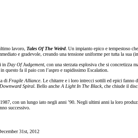
 ultimo lavoro,
Tales Of The Weird
. Un impianto epico e tempestoso che g
mediato e gradevole, creando una tensione uniforme per tutta la sua (i
i in
Day Of Judgement
, con una sterzata esplosiva che si concretizza 
e in questo fa il paio con l’aspro e rapidissimo Escalation.
ia di
Fragile Alliance
. Le chitarre e i loro intrecci sottili ed epici fann
Downward Spiral
. Bello anche
A Light In The Black
, che chiude il disc
l 1987, con un lungo iato negli anni ’90. Negli ultimi anni la loro produz
anno successivo.
December 31st, 2012