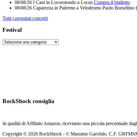
08/08/26
I Cani
in
Locorotondo
a
Locus
Compra il biglietto
08/08/26
Caparezza
in
Palermo
a
Velodromo Paolo Borsellino
Tutti i prossimi concerti
Festival
RockShock consiglia
In qualità di Affiliato Amazon, riceviamo una piccola percentuale dagl
Copyright © 2026 RockShock - © Massimo Garofalo. C.F. GRFMSM65R2