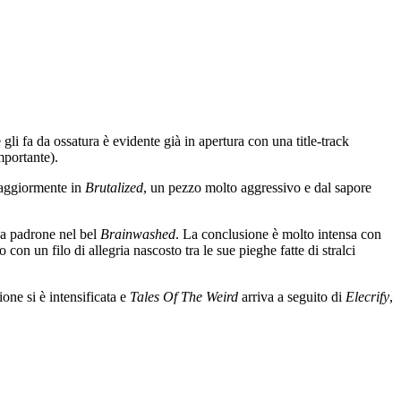
li fa da ossatura è evidente già in apertura con una title-track
mportante).
maggiormente in
Brutalized
, un pezzo molto aggressivo e dal sapore
o da padrone nel bel
Brainwashed
. La conclusione è molto intensa con
o con un filo di allegria nascosto tra le sue pieghe fatte di stralci
ione si è intensificata e
Tales Of The Weird
arriva a seguito di
Elecrify
,