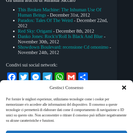
Gli ultimi articoli di Miranda Saccaro
This Broken Machine: The Inhuman Use Of
Human Beings
- December 31st, 2012
Paradox: Tales Of The Weird
- December 22nd,
2012
Red Sky: Origami
- December 8th, 2012
Danko Jones: Rock'n'Roll Is Black And Blue
-
November 30th, 2012
Showdown Boulevard: recensione Cd omonimo
-
November 24th, 2012
Condivi sui social network:
Fa
T
M
Te
W
G
C
ce
wi
es
le
ha
m
on
Gestisci Consenso
bo
tte
se
gr
ts
ail
di
Per fornire le migliori esperienze, utilizziamo tecnologie come i cookie per
Tag
ok
r
ng
a
A
vi
memorizzare e/o accedere alle informazioni del dispositivo. Il consenso a queste
#
alternative rock
#
hard rock
#
nu-metal
tecnologie ci permetterà di elaborare dati come il comportamento di navigazione o ID
er
m
pp
di
unici su questo sito. Non acconsentire o ritirare il consenso può influire negativamente
#
rock
su alcune caratteristiche e funzioni.