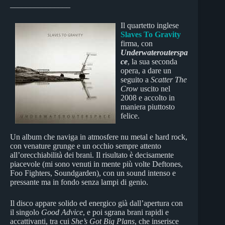
_______________
Il quartetto inglese
Slaves To Gravity
firma, con
Underwaterouterspa
ce
, la sua seconda
opera, a dare un
seguito a
Scatter The
Crow
uscito nel
2008 e accolto in
maniera piuttosto
felice.
Un album che naviga in atmosfere nu metal e hard rock,
con venature grunge e un occhio sempre attento
all’orecchiabilità dei brani. Il risultato è decisamente
piacevole (mi sono venuti in mente più volte Deftones,
Foo Fighters, Soundgarden), con un sound intenso e
pressante ma in fondo senza lampi di genio.
Il disco appare solido ed energico già dall’apertura con
il singolo
Good Advice
, e poi sgrana brani rapidi e
accattivanti, tra cui
She’s Got Big Plans
, che inserisce