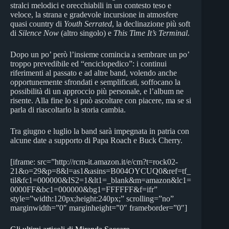
stralci melodici e orecchiabili in un contesto teso e
veloce, la strana e gradevole incursione in atmosfere
quasi country di
Youth Serrated
, la declinazione più soft
di
Silence Now
(altro singolo) e
This Time It’s Terminal
.
Dopo un po’ però l’insieme comincia a sembrare un po’
troppo prevedibile ed “enciclopedico”: i continui
riferimenti al passato e ad altre band, volendo anche
opportunemente sfrondati e semplificati, soffocano la
possibilità di un approccio più personale, e l’album ne
risente. Alla fine lo si può ascoltare con piacere, ma se si
parla di riascoltarlo la storia cambia.
Tra giugno e luglio la band sarà impegnata in patria con
alcune date a supporto di Papa Roach e Buck Cherry.
[iframe: src=”http://rcm-it.amazon.it/e/cm?t=rock02-
21&o=29&p=8&l=as1&asins=B004OYCUQ0&ref=tf_
til&fc1=000000&IS2=1&lt1=_blank&m=amazon&lc1=
0000FF&bc1=000000&bg1=FFFFFF&f=ifr”
style=”width:120px;height:240px;” scrolling=”no”
marginwidth=”0″ marginheight=”0″ frameborder=”0″]