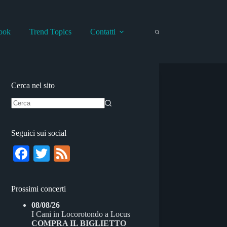
ook
Trend Topics
Contatti
Cerca nel sito
Nessun
risultato
Seguici sui social
Fa
T
Fe
ce
wi
ed
bo
tte
Prossimi concerti
ok
r
08/08/26
I Cani
in
Locorotondo
a
Locus
COMPRA IL BIGLIETTO