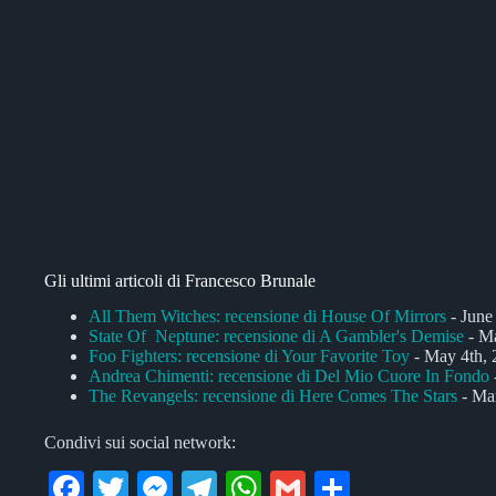
Gli ultimi articoli di Francesco Brunale
All Them Witches: recensione di House Of Mirrors
- June
State Of Neptune: recensione di A Gambler's Demise
- Ma
Foo Fighters: recensione di Your Favorite Toy
- May 4th, 
Andrea Chimenti: recensione di Del Mio Cuore In Fondo
The Revangels: recensione di Here Comes The Stars
- Mar
Condivi sui social network:
Fa
T
M
Te
W
G
C