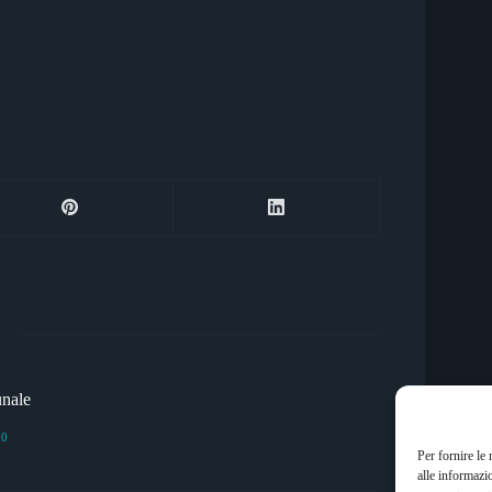
unale
20
Per fornire le
alle informazi