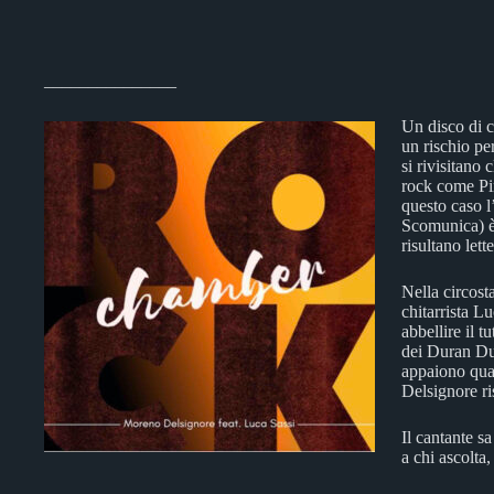
_______________
Un disco di c
un rischio per
si rivisitano 
rock come Pi
questo caso l
Scomunica) è 
risultano lett
Nella circost
chitarrista L
abbellire il t
dei Duran Du
appaiono quas
Delsignore ri
Il cantante s
a chi ascolta