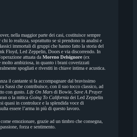
over, nella maggior parte dei casi, costituisce sempre
 chi lo realizza, soprattutto se si prendono in analisi e
classici immortali di gruppi che hanno fatto la storia del
nk Floyd, Led Zeppelin, Doors e via discorrendo. In
’operazione attuata da
Moreno Delsignore
(ex
molto ambiziosa, in quanto i brani coverizzati
eralmente spogliati e rivestiti in chiave intima e acustica.
anza il cantante si fa accompagnare dal bravissimo
uca Sassi che contribuisce, con il suo tocco classico, ad
utto con gusto.
Life On Mars
di Bowie,
Save A Prayer
ran o la mitica
Going To California
dei Led Zeppelin
i quasi in controluce e la splendida voce di
sulta essere l’arma in più di questo lavoro.
a come emozionare, grazie ad un timbro che consegna,
, passione, forza e sentimento.