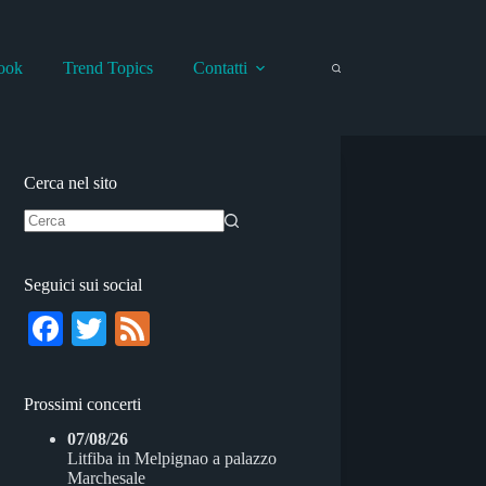
ook
Trend Topics
Contatti
Cerca nel sito
Nessun
risultato
Seguici sui social
Fa
T
Fe
ce
wi
ed
bo
tte
Prossimi concerti
ok
r
07/08/26
Litfiba
in
Melpignao
a
palazzo
Marchesale