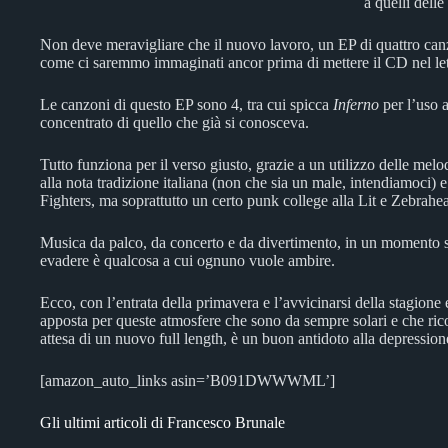
a quelli dell
Non deve meravigliare che il nuovo lavoro, un EP di quattro canz
come ci saremmo immaginati ancor prima di mettere il CD nel let
Le canzoni di questo EP sono 4, tra cui spicca
Inferno
per l’uso a
concentrato di quello che già si conosceva.
Tutto funziona per il verso giusto, grazie a un utilizzo delle mel
alla nota tradizione italiana (non che sia un male, intendiamoci) e
Fighters, ma soprattutto un certo punk college alla Lit e Zebrahe
Musica da palco, da concerto e da divertimento, in un momento sto
evadere è qualcosa a cui ognuno vuole ambire.
Ecco, con l’entrata della primavera e l’avvicinarsi della stagione 
apposta per queste atmosfere che sono da sempre solari e che ricon
attesa di un nuovo full length, è un buon antidoto alla depressione
[amazon_auto_links asin=’B091DWWWML’]
Gli ultimi articoli di Francesco Brunale