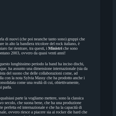
la di nuovi (che poi neanche tanto sono) gruppi che
e in alto la bandiera tricolore del rock italiano, è
aro far rientrare, tra questi, i
Ministri
che sono
ontano 2003, ovvero da quasi venti anni!
questo lunghissimo periodo la band ha inciso dischi,
que, ha assunto una dimensione internazionale (sia da
ista del suono che delle collaborazioni come, ad
la con la nota Sylvia Massy che ha prodotto anche i
consolidata come una realtà di cui, obiettivamente,
i parla.
 qualsiasi parte la vogliamo mettere, sono la classica
vo secolo, che suona bene, che ha una produzione
 perfetta ed internazionale e che ha la capacità di
rsale, ovvero riesce a piacere sia ai rocker die hard che