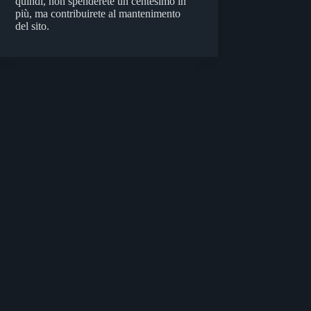
quindi, non spenderete un centesimo in
più, ma contribuirete al mantenimento
del sito.