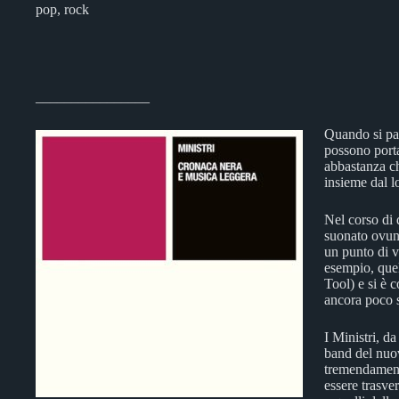
pop, rock
________________
Quando si par
possono portar
abbastanza chi
insieme dal l
Nel corso di 
suonato ovun
un punto di v
esempio, quel
Tool) e si è 
ancora poco s
I Ministri, da
band del nuo
tremendamente
essere trasve