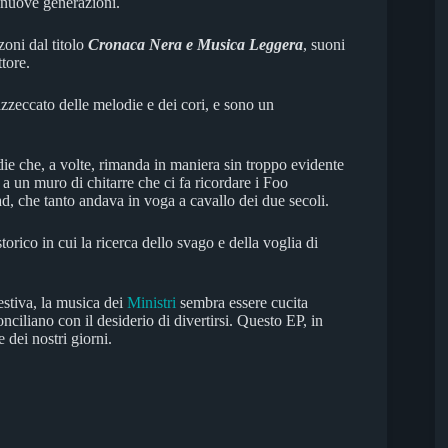
e nuove generazioni.
oni dal titolo
Cronaca Nera e Musica Leggera
, suoni
tore.
zzeccato delle melodie e dei cori, e sono un
odie che, a volte, rimanda in maniera sin troppo evidente
 a un muro di chitarre che ci fa ricordare i Foo
ad, che tanto andava in voga a cavallo dei due secoli.
rico in cui la ricerca dello svago e della voglia di
estiva, la musica dei
Ministri
sembra essere cucita
ciliano con il desiderio di divertirsi. Questo EP, in
 dei nostri giorni.