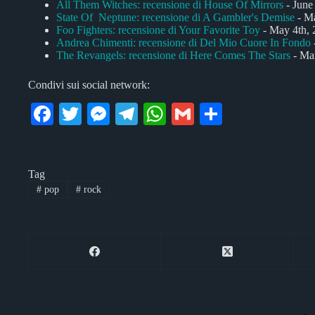
All Them Witches: recensione di House Of Mirrors
- June
State Of Neptune: recensione di A Gambler's Demise
- Ma
Foo Fighters: recensione di Your Favorite Toy
- May 4th, 
Andrea Chimenti: recensione di Del Mio Cuore In Fondo
The Revangels: recensione di Here Comes The Stars
- Mar
Condivi sui social network:
Fa
T
M
Te
W
G
C
ce
wi
es
le
ha
m
on
bo
tte
se
gr
ts
ail
di
Tag
ok
r
ng
a
A
vi
#
pop
#
rock
er
m
pp
di