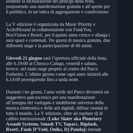
sostiene la dichiarazione dei principi della festa,
proponendo una manifestazione gratuita e all’aperto per
il pubblico, in un’ottica di aggregazione e condivisione.
La V edizione è organizzata da Music Priority e
Activ8Sound in collaborazione con FunkYou,
BoxVision e Reset!, per il quinto anno cresce e allarga i
suoi spazi e contenuti. Tre giorni di musica gratuita, due
differenti stage e la partecipazione di 40 artisti.
Giovedì 21 giugno
sarà l’apertura ufficiale della festa,
alle h.19:00 al Chiosco Caluga, venerdì e sabato,
invece, nel main stage proprio al centro del Parco
Forlanini. L’ultimo giorno come ogni anno inizierà alle
h.14:00 proseguendo fino a tarda notte.
Durante i tre giorni, l’area verde del Parco diventerà un
suggestivo palcoscenico per una manifestazione
all’insegna del variegato e multiforme universo della
musica elettronica e delle arti digitali, diffuse oramai in
tutto il mondo. La V edizione, oltre ad ospitare dj di
calibro internazionale (
Luke Slater aka Planetary
Assault Systems, Smash TV, Yapacc, Bigdash,
Reset!, Funk D’Void, Oniks, Dj Pandaj
) intende