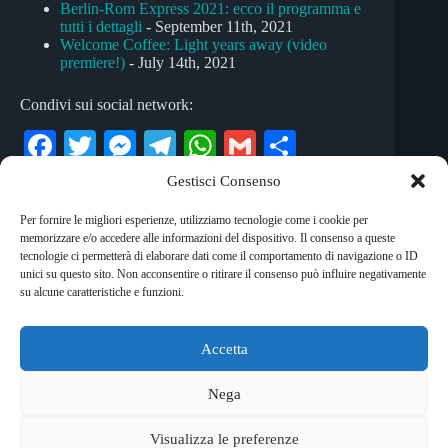
Berlin-Rom Express 2021: ecco il programma e
tutti i dettagli
- September 11th, 2021
Welcome Coffee: Light years away (video
premiere!)
- July 14th, 2021
Condivi sui social network:
Fa
T
M
Te
W
G
C
ce
wi
es
le
ha
m
on
Gestisci Consenso
bo
tte
se
gr
ts
ail
di
Per fornire le migliori esperienze, utilizziamo tecnologie come i cookie per
Tag
ok
r
ng
a
A
vi
memorizzare e/o accedere alle informazioni del dispositivo. Il consenso a queste
#
ambient
#
dub
#
Dubstep
#
electro
tecnologie ci permetterà di elaborare dati come il comportamento di navigazione o ID
er
m
pp
di
unici su questo sito. Non acconsentire o ritirare il consenso può influire negativamente
#
elettronica
#
house
#
Milano
su alcune caratteristiche e funzioni.
Accetta
Copyright © 2026 RockShock - © Massimo Garofalo. C.F.
GRFMSM65R24A662Q. Qualsiasi tipo di riproduzione è
Nega
vietata se non preventivamente autorizzata. RockShock non
rappresenta una testata giornalistica in quanto viene aggiornato
Visualizza le preferenze
senza alcuna periodicità. Non può pertanto considerarsi un