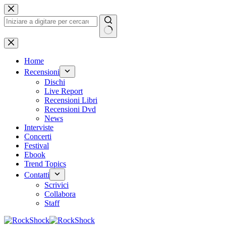
Salta
al
contenuto
Nessun
risultato
Home
Recensioni
Dischi
Live Report
Recensioni Libri
Recensioni Dvd
News
Interviste
Concerti
Festival
Ebook
Trend Topics
Contatti
Scrivici
Collabora
Staff