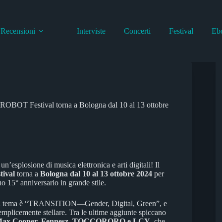
Recensioni
Interviste
Concerti
Festival
Eb
 Il ROBOT Festival torna a Bologna dal 10 al 13 ottobre
un’esplosione di musica elettronica e arti digitali! Il
ival
torna a
Bologna
dal 10 al 13 ottobre 2024
per
uo 15° anniversario in grande stile.
il tema è “TRANSITION—Gender, Digital, Green”, e
semplicemente stellare. Tra le ultime aggiunte spiccano
ax Cooper, Fennesz, TOCCORORO e LCY
, che