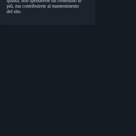
quindi, non spenderete un centesimo in
più, ma contribuirete al mantenimento
del sito.