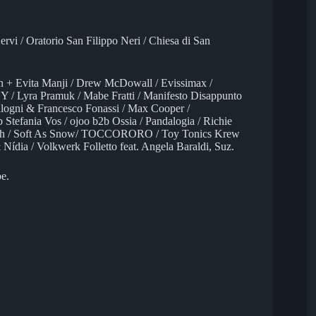
rvi / Oratorio San Filippo Neri / Chiesa di San
tn + Evita Manji / Drew McDowall / Evissimax /
Y / Lyra Pramuk / Mabe Fratti / Manifesto Disappunto
logni & Francesco Fonassi / Max Cooper /
Stefania Vos / ojoo b2b Ossia / Pandalogia / Richie
Heith / Soft As Snow/ TOCCORORO / Toy Tonics Krew
Nídia / Volkwerk Folletto feat. Angela Baraldi, Suz.
e.