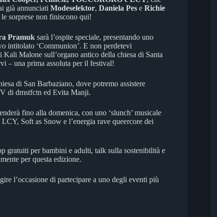
ai già annunciati
Modeselektor
,
Daniela
Pes
e
Richie
 le sorprese non finiscono qui!
ra
Pramuk
sarà l’ospite speciale, presentando uno
vo intitolato ‘Communion’. E non perdetevi
di Kali Malone sull’organo antico della chiesa di Santa
vi – una prima assoluta per il festival!
iesa di San Barbaziano, dove potremo assistere
/V di dmstfctn ed Evita Manji.
estenderà fino alla domenica, con uno ‘slunch’ musicale
ome LCY, Soft as Snow e l’energia rave queercore dei
atuiti per bambini e adulti, talk sulla sostenibilità e
tamente per questa edizione.
gire l’occasione di partecipare a uno degli eventi più