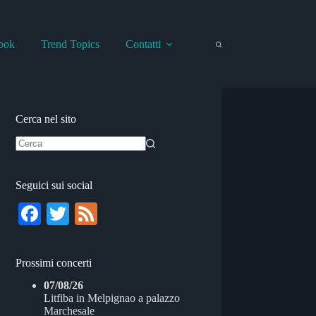
ook
Trend Topics
Contatti
Cerca nel sito
Nessun
risultato
Seguici sui social
Fa
T
Fe
ce
wi
ed
bo
tte
Prossimi concerti
ok
r
07/08/26
Litfiba
in
Melpignao
a
palazzo
Marchesale