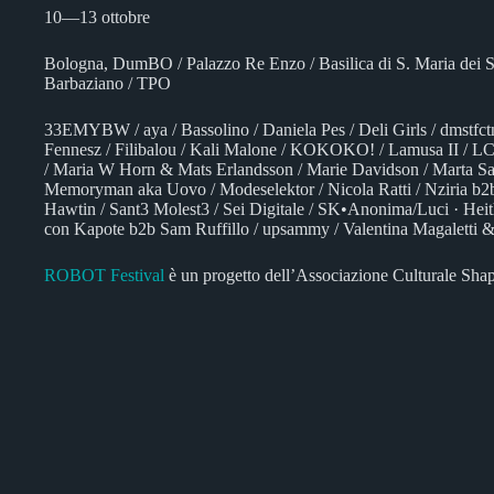
10—13 ottobre
Bologna, DumBO / Palazzo Re Enzo / Basilica di S. Maria dei Se
Barbaziano / TPO
33EMYBW / aya / Bassolino / Daniela Pes / Deli Girls / dmstfc
Fennesz / Filibalou / Kali Malone / KOKOKO! / Lamusa II / LC
/ Maria W Horn & Mats Erlandsson / Marie Davidson / Marta Sa
Memoryman aka Uovo / Modeselektor / Nicola Ratti / Nziria b2b 
Hawtin / Sant3 Molest3 / Sei Digitale / SK•Anonima/Luci · 
con Kapote b2b Sam Ruffillo / upsammy / Valentina Magaletti & 
ROBOT Festival
è un progetto dell’Associazione Culturale Shap