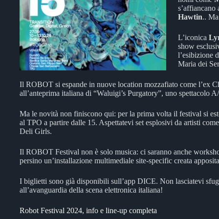
s’affiancano 
Hawtin
.. Ma
L’iconica
Ly
show esclusi
l’esibizione 
Maria dei Ser
Il ROBOT si espande in nuove location mozzafiato come l’ex Ch
all’anteprima italiana di “Waluigi’s Purgatory”, uno spettacolo A
Ma le novità non finiscono qui: per la prima volta il festival si 
al TPO a partire dalle 15. Aspettatevi set esplosivi da artisti c
Deli Girls.
Il ROBOT Festival non è solo musica: ci saranno anche workshop gr
persino un’installazione multimediale site-specific creata apposi
I biglietti sono già disponibili sull’app DICE. Non lasciatevi sfug
all’avanguardia della scena elettronica italiana!
Robot Festival 2024, info e line-up completa