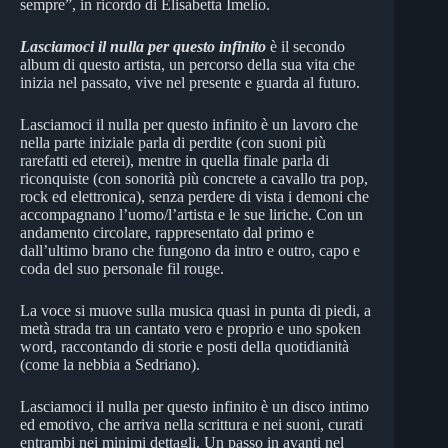
sempre”, in ricordo di Elisabetta Imelio.
Lasciamoci il nulla per questo infinito
è il secondo
album di questo artista, un percorso della sua vita che
inizia nel passato, vive nel presente e guarda al futuro.
Lasciamoci il nulla per questo infinito è un lavoro che
nella parte iniziale parla di perdite (con suoni più
rarefatti ed eterei), mentre in quella finale parla di
riconquiste (con sonorità più concrete a cavallo tra pop,
rock ed elettronica), senza perdere di vista i demoni che
accompagnano l’uomo/l’artista e le sue liriche. Con un
andamento circolare, rappresentato dal primo e
dall’ultimo brano che fungono da intro e outro, capo e
coda del suo personale fil rouge.
La voce si muove sulla musica quasi in punta di piedi, a
metà strada tra un cantato vero e proprio e uno spoken
word, raccontando di storie e posti della quotidianità
(come la nebbia a Sedriano).
Lasciamoci il nulla per questo infinito è un disco intimo
ed emotivo, che arriva nella scrittura e nei suoni, curati
entrambi nei minimi dettagli. Un passo in avanti nel