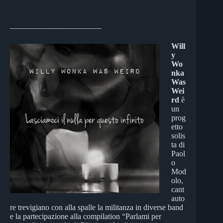
_______________________
Will
y
Wo
nka
Was
Wei
rd
è
un
prog
etto
solis
ta di
Paol
o
Mod
olo,
cant
auto
re trevigiano con alla spalle la militanza in diverse band
e la partecipazione alla compilation “Parlami per