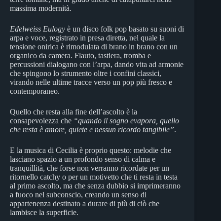
massima modernità.
Edelweiss Eulogy
è un disco folk pop basato su suoni di
arpa e voce, registrato in presa diretta, nel quale la
tensione onirica è rimodulata di brano in brano con un
organico da camera. Flauto, tastiera, tromba e
percussioni dialogano con l’arpa, dando vita ad armonie
che spingono lo strumento oltre i confini classici,
virando nelle ultime tracce verso un pop più fresco e
contemporaneo.
Quello che resta alla fine dell’ascolto è la
consapevolezza che
“quando il sogno evapora, quello
che resta è amore, quiete e nessun ricordo tangibile”
.
E la musica di Cecilia è proprio questo: melodie che
lasciano spazio a un profondo senso di calma e
tranquillità, che forse non verranno ricordate per un
ritornello catchy o per un motivetto che ti resta in testa
al primo ascolto, ma che senza dubbio si imprimeranno
a fuoco nel subconscio, creando un senso di
appartenenza destinato a durare di più di ciò che
lambisce la superficie.