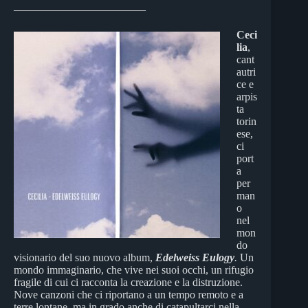
________________________
Ceci
lia
,
cant
autri
ce e
arpis
ta
torin
ese,
ci
port
a
per
man
o
nel
mon
do
visionario del suo nuovo album,
Edelweiss Eulogy
.
Un
mondo immaginario, che vive nei suoi occhi, un rifugio
fragile di cui ci racconta la creazione e la distruzione.
Nove canzoni che ci riportano a un tempo remoto e a
terre lontane, ma in grado anche di catapultarci nella