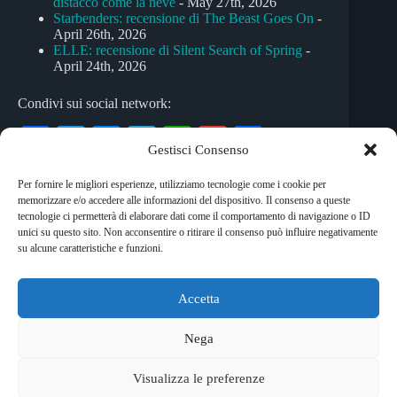
distacco come la neve
- May 27th, 2026
Starbenders: recensione di The Beast Goes On
-
April 26th, 2026
ELLE: recensione di Silent Search of Spring
-
April 24th, 2026
Condivi sui social network:
Fa
T
M
Te
W
G
C
Gestisci Consenso
ce
wi
es
le
ha
m
on
Per fornire le migliori esperienze, utilizziamo tecnologie come i cookie per
bo
tte
se
gr
ts
ail
di
memorizzare e/o accedere alle informazioni del dispositivo. Il consenso a queste
Tag
ok
r
ng
a
A
vi
tecnologie ci permetterà di elaborare dati come il comportamento di navigazione o ID
unici su questo sito. Non acconsentire o ritirare il consenso può influire negativamente
#
folk
#
pop
er
m
pp
di
su alcune caratteristiche e funzioni.
Accetta
Copyright © 2026 RockShock - © Massimo Garofalo. C.F.
GRFMSM65R24A662Q. Qualsiasi tipo di riproduzione è
Nega
vietata se non preventivamente autorizzata. RockShock non
rappresenta una testata giornalistica in quanto viene aggiornato
Visualizza le preferenze
senza alcuna periodicità. Non può pertanto considerarsi un
prodotto editoriale ai sensi della legge 62 del 7/3/2001. Ogni