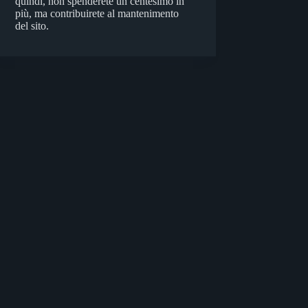
quindi, non spenderete un centesimo in
più, ma contribuirete al mantenimento
del sito.