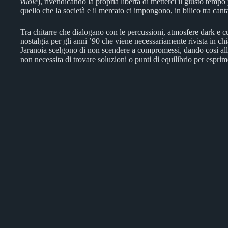
vuole
), rivendicando la propria libertà di metterci il giusto temp
quello che la società e il mercato ci impongono, in bilico tra can
Tra chitarre che dialogano con le percussioni, atmosfere dark e c
nostalgia per gli anni ’90 che viene necessariamente rivista in chi
Jaranoia scelgono di non scendere a compromessi, dando così al
non necessita di trovare soluzioni o punti di equilibrio per esprim