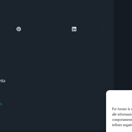
tta
36
Per fornire le
alle informazi
comportamento 
influire negati