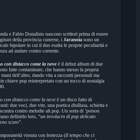
da e Fabio Donalisio nascono scrittori prima di essere
iginari della provincia cuneese, i
Jaranoia
sono un
ale bipolare in cui il duo esalta le proprie peculiarità e
enza ad andare contro corrente.
o con distacco come la neve
è il debut album di due
 sono fatte contaminare, che hanno messo la propria
e mani dell’altro, dando vita a racconti personali ma
, in chiave pop reinterpretato con un tocco di nostalgia
90.
o con distacco come la neve
è un disco fatto di
asti: due voci, due vite, una poetica disillusa, schietta e
i scontra contro melodie alt pop. Un sorta di ‘poison
ano definirlo loro, “
un involucro di pop delicato
leno scuro
”.
emporaneità vissuta con lentezza (
Il tempo che ci