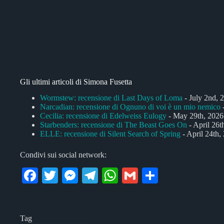
Gli ultimi articoli di Simona Fusetta
Wormstew: recensione di Last Days of Loma
- July 2nd, 
Narcadian: recensione di Ognuno di voi è un mio nemico
-
Cecilia: recensione di Edelweiss Eulogy
- May 29th, 2026
Starbenders: recensione di The Beast Goes On
- April 26t
ELLE: recensione di Silent Search of Spring
- April 24th,
Condivi sui social network:
Fa
T
M
Te
W
G
C
ce
wi
es
le
ha
m
on
bo
tte
se
gr
ts
ail
di
Tag
ok
r
ng
a
A
vi