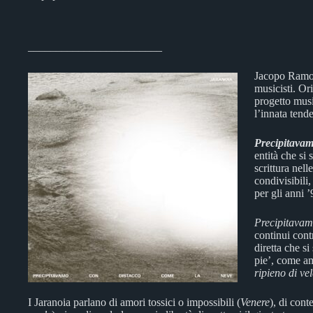
________________________
Jacopo Ramon
musicisti. Or
progetto music
l’innata tend
Precipitavam
entità che si
scrittura nell
condivisibili
per gli anni ’
Precipitavam
continui contr
diretta che s
pie’, come am
ripieno di ve
I Jaranoia parlano di amori tossici o impossibili (
Venere
), di cont