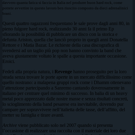
davvero quanta fatica si faccia in Italia nel produrre buon hard rock, come
potrete avvertire in questo lavoro ben riuscito composto da dieci adrenalinici
brani.
Questi quattro ragazzoni frequentano le sale prove dagli anni 80, in
pieno fulgore hard rock, realizzando 30 anni fa il primo Ep
sfiorando la possibilità di pubblicare un disco con la storica e
defunta Ariston, quella che lanciò proprio in quegli anni Donatella
Rettore e i Matia Bazar. Le richieste della casa discografica di
svendersi ad un taglio più pop non hanno convinto la band che
aveva giustamente voltato le spalle a questa importante occasione.
Eroici.
Fedeli alla propria natura, i
Revenge
hanno proseguito per la loro
strada senza trovare le porte aperte in un mercato difficilissimo come
quello nostrano: a malapena gruppi rock come i Dhamm ottenevano
l’attenzione partecipando a Sanremo cantando doverosamente in
italiano per centrare quel minimo di successo. In balia di un heavy
metal poco apprezzato dalle nostre masse e senza risultati concreti,
lo scioglimento della band pesarese era inevitabile, dovendo pur
campare per sopravvivere nell’italietta delle tasse, dell’affitto, del
metter su famiglia e tirare avanti.
Archive
viene pubblicato solo nel 2007 quando si presenta
l’occasione di realizzare una raccolta con il materiale dei loro due