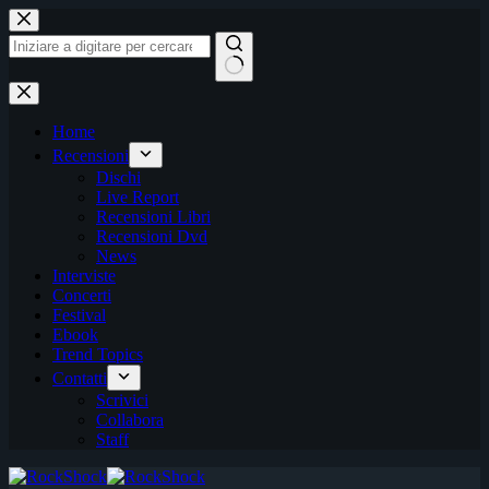
Salta
al
contenuto
Nessun
risultato
Home
Recensioni
Dischi
Live Report
Recensioni Libri
Recensioni Dvd
News
Interviste
Concerti
Festival
Ebook
Trend Topics
Contatti
Scrivici
Collabora
Staff