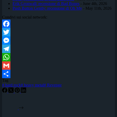
Erik Gronwall: recensione di Bad Bones
- June 4th, 2026
Push Button Gently: recensione di Oh My
- May 11th, 2026
Condivi sui social network:
Facebook
Twitter
Messenger
Telegram
WhatsApp
Gmail
Tag
Condividi
#
hard rock
#
heavy metal
#
Revenge