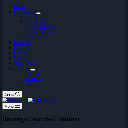
Home
Recensioni
Dischi
Live Report
Recensioni Libri
Recensioni Dvd
News
Interviste
Concerti
Festival
Ebook
Trend Topics
Contatti
Scrivici
Collabora
Staff
Cerca
Menu
Revenge: Survival Instinct