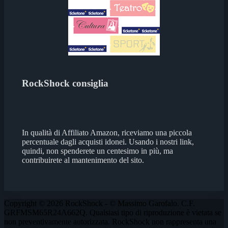
RockShock consiglia
In qualità di Affiliato Amazon, riceviamo una piccola
percentuale dagli acquisti idonei. Usando i nostri link,
quindi, non spenderete un centesimo in più, ma
contribuirete al mantenimento del sito.
Copyright © 2026 RockShock - © Massimo Garofalo. C.F.
GRFMSM65R24A662Q. Qualsiasi tipo di riproduzione è vietata se
non preventivamente autorizzata. RockShock non rappresenta una