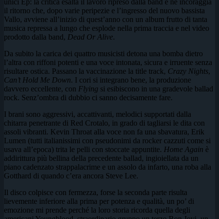
unici Ep: la critica esalta il lavoro ripreso dalla band e ne incoraggia
il ritorno che, dopo varie peripezie e l’ingresso del nuovo bassista
Vallo, avviene all’inizio di quest’anno con un album frutto di tanta
musica repressa a lungo che esplode nella prima traccia e nel video
prodotto dalla band,
Dead Or Alive
.
Da subito la carica dei quattro musicisti detona una bomba dietro
l’altra con riffoni potenti e una voce intonata, sicura e irruente senza
risultare ostica. Passano la vaccinazione la title track,
Crazy Nights
,
Can’t Hold Me Down
. I cori si integrano bene, la produzione
davvero eccellente, con
Flying
si esibiscono in una gradevole ballad
rock. Senz’ombra di dubbio ci sanno decisamente fare.
I brani sono aggressivi, accattivanti, melodici supportati dalla
chitarra penetrante di Red Crotalo, in grado di tagliarsi le dita con
assoli vibranti. Kevin Throat alla voce non fa una sbavatura, Erik
Lumen (tutti italianissimi con pseudonimi da rocker cazzuti come si
usava all’epoca) trita le pelli con stoccate appuntite.
Home Again
è
addirittura più bellina della precedente ballad, ingioiellata da un
piano cadenzato strappalacrime e un assolo da infarto, una roba alla
Gotthard di quando c’era ancora Steve Lee.
Il disco colpisce con fermezza, forse la seconda parte risulta
lievemente inferiore alla prima per potenza e qualità, un po’ di
emozione mi prende perché la loro storia ricorda quella degli
americani Youngblood, straordinario gruppo un terzo Bon Jovi, un