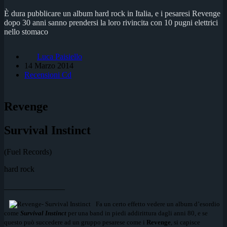
È dura pubblicare un album hard rock in Italia, e i pesaresi Revenge
dopo 30 anni sanno prendersi la loro rivincita con 10 pugni elettrici
nello stomaco
Luca Paisiello
14 Marzo 2014
Recensioni Cd
Revenge
Survival Instinct
(Fuel Records)
hard rock
_______________
Fa un certo effetto vedere un album d’esordio
come
Survival Instinct
per una band in piedi addirittura dagli anni 80, e se
questo può succedere ad un gruppo pesarese come i
Revenge
, si capisce