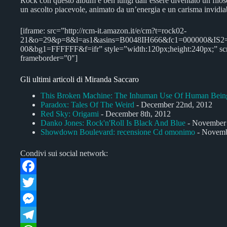
Rock con questo album è ben lungi dall’essere diventato un filoso
un ascolto piacevole, animato da un’energia e un carisma invidiab
[iframe: src=”http://rcm-it.amazon.it/e/cm?t=rock02-
21&o=29&p=8&l=as1&asins=B0048IH666&fc1=000000&IS2
00&bg1=FFFFFF&f=ifr” style=”width:120px;height:240px;” sc
frameborder=”0″]
Gli ultimi articoli di Miranda Saccaro
This Broken Machine: The Inhuman Use Of Human Bein
Paradox: Tales Of The Weird
- December 22nd, 2012
Red Sky: Origami
- December 8th, 2012
Danko Jones: Rock'n'Roll Is Black And Blue
- November 
Showdown Boulevard: recensione Cd omonimo
- Novemb
Condivi sui social network:
F
a
T
c
w
M