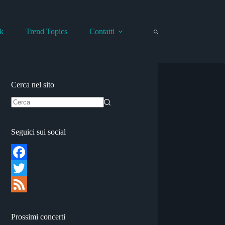
k
Trend Topics
Contatti
Cerca nel sito
Nessun
risultato
Seguici sui social
F
a
T
c
w
F
e
i
e
Prossimi concerti