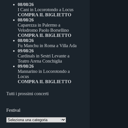
b
t
e
08/08/26
I Cani
in
Locorotondo
a
Locus
o
t
d
COMPRA IL BIGLIETTO
08/08/26
o
e
Caparezza
in
Palermo
a
Velodromo Paolo Borsellino
k
r
COMPRA IL BIGLIETTO
08/08/26
Fu Manchu
in
Roma
a
Villa Ada
09/08/26
Cardinals
in
Sestri Levante
a
Teatro Arena Conchiglia
09/08/26
Mannarino
in
Locorotondo
a
Locus
COMPRA IL BIGLIETTO
Tutti i prossimi concerti
Festival