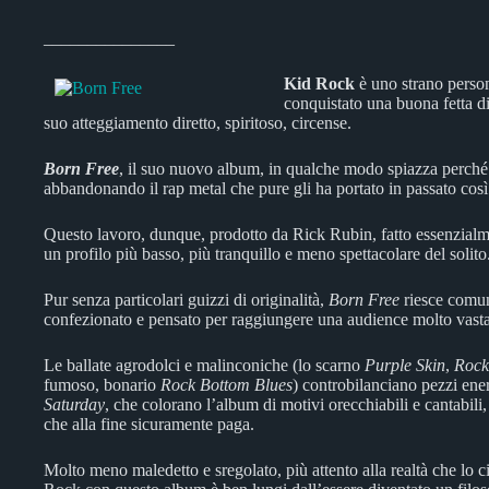
_______________
Kid Rock
è uno strano perso
conquistato una buona fetta di
suo atteggiamento diretto, spiritoso, circense.
Born Free
, il suo nuovo album, in qualche modo spiazza perché 
abbandonando il rap metal che pure gli ha portato in passato così
Questo lavoro, dunque, prodotto da Rick Rubin, fatto essenzialmen
un profilo più basso, più tranquillo e meno spettacolare del solito
Pur senza particolari guizzi di originalità,
Born Free
riesce comun
confezionato e pensato per raggiungere una audience molto vasta 
Le ballate agrodolci e malinconiche (lo scarno
Purple Skin
,
Rock
fumoso, bonario
Rock Bottom Blues
) controbilanciano pezzi en
Saturday
, che colorano l’album di motivi orecchiabili e cantabili
che alla fine sicuramente paga.
Molto meno maledetto e sregolato, più attento alla realtà che lo 