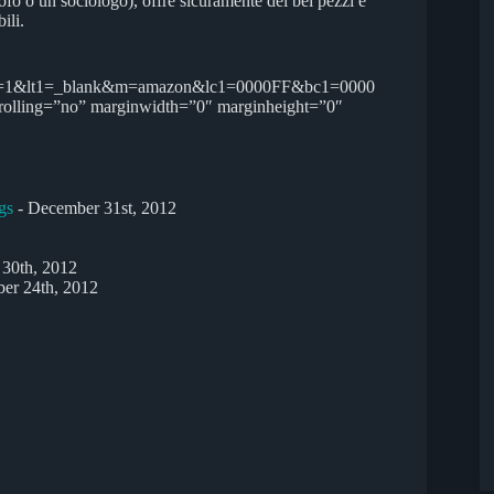
fo o un sociologo), offre sicuramente dei bei pezzi e
ili.
=1&lt1=_blank&m=amazon&lc1=0000FF&bc1=0000
rolling=”no” marginwidth=”0″ marginheight=”0″
gs
- December 31st, 2012
30th, 2012
er 24th, 2012