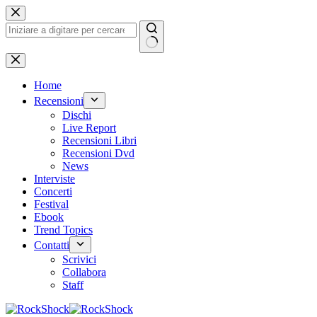
Salta
al
contenuto
Nessun
risultato
Home
Recensioni
Dischi
Live Report
Recensioni Libri
Recensioni Dvd
News
Interviste
Concerti
Festival
Ebook
Trend Topics
Contatti
Scrivici
Collabora
Staff