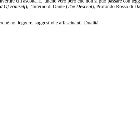
divertire chi ascolta. E’ anche vero però che non si può passare con leggere
d Of Himself
), l’Inferno di Dante (
The Descent
), Profondo Rosso di Da
rchè no, leggere, suggestivi e affascinanti. Dualità.