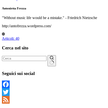
Antonietta Frezza
"Without music life would be a mistake." - Friedrich Nietzsche
http://antofrezza.wordpress.com/
Articoli: 40
Cerca nel sito
Nessun
risultato
Seguici sui social
Facebook
Twitter
Feed