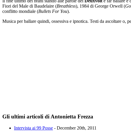
Il fine ultimo dei brani stando alle parole dei
Deuxvolt
è far ballare e 
Fiori del Male di Baudelaire (
Breathless
), 1984 di George Orwell (
Go
conflitto mondiale (
Bullets For You
).
Musica per ballare quindi, ossessiva e ipnotica. Testi da ascoltare o, pe
Gli ultimi articoli di Antonietta Frezza
Intervista ai 99 Posse
- December 20th, 2011