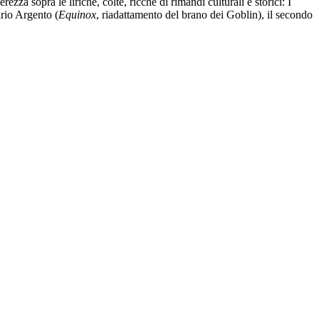
zza sopra le liriche, colte, ricche di rimandi culturali e storici: I
rio Argento (
Equinox
, riadattamento del brano dei Goblin), il secondo