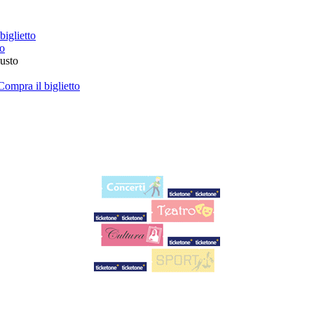
biglietto
to
iusto
Compra il biglietto