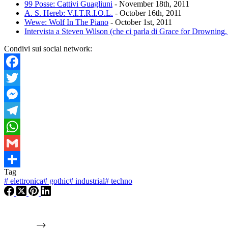
99 Posse: Cattivi Guagliuni
- November 18th, 2011
A. S. Hereb: V.I.T.R.I.O.L.
- October 16th, 2011
Wewe: Wolf In The Piano
- October 1st, 2011
Intervista a Steven Wilson (che ci parla di Grace for Drowning,
Condivi sui social network:
Facebook
Twitter
Messenger
Telegram
WhatsApp
Gmail
Tag
Condividi
#
elettronica
#
gothic
#
industrial
#
techno