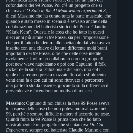
cofondatori dei 99 Posse. Poi c’è un progetto che si
chiamava
‘O Zulù in the Al Mukawama experiment 3
,
di cui Massimo che ha curato tutta la parte musicale, che
quando è stato messo in scena si è avvalso anche della
collaborazione del batterista storico dei Posse Claudio
“Klark Kent”. Questa è la cosa che ho fatto in questi
dieci anni più simile ai 99 Posse, sia per l’impostazione
che per il fatto che dentro allo spettacolo dal vivo avevo
inserito con una chiave di lettura differente molti brani
importanti dei 99 Posse, oltre che delle cose inedite
ovviamente. Inoltre ho collaborato con un gruppo di
post new wave napoletano e poi con Capuano, il folk
rocker della sinistra istituzionale diciamo, uno col il
quale ci saremmo presi a mazzate fino allo sfinimento
venti anni fa e con cui mi sono ritrovato a percorrere
una parte di strada insieme, giocando sulla differenza di
provenienze e facendone un motivo di musica.
Massimo
: Ognuno di noi chiusa la fase 99 Posse aveva
in sospeso delle cose che non potevamo realizzare nei
99, perché è sempre difficile mettere d’accordo tre teste.
Quindi finita la 99 Posse la prima cosa che ho fatto
musicalmente è un progetto che si chiamava
Dr. Cat
Experience
, sempre col batterista Claudio Marino e con