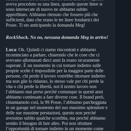
aveva proceduto su una linea, quando queste linee si
sono intersecate di nuovo ne abbiamo subito
approfittato. Abbiamo ritenuto che fossero più che
sufficienti, dato che erano le tre linee fondatrici dei
Posse. Ti sto anticipando la domanda Meg!
RockShock.
No no, nessuna domanda Meg in arrivo!
Luca
: Ok. Quindi ci siamo rincontrati e abbiamo
ricominciato a parlare, chiarendo che le cose che ci
avevano allontanati dieci anni fa erano sicuramente
superate. È un momento in cui tornare indietro sulle
proprie scelte è impossibile per la maggior parte delle
persone, chi perde il lavoro vorrebbe ritornare indietro
ma non glie lo ridanno, lo stesso vale per chi perde la
vita o chi perde la libertà, noi il nostro lavoro non
l’abbiamo mai perso perché comunque in questi anni
abbiamo continuato a fare diverse cose. Il brand però,
chiamiamolo così, la 99 Posse, l’abbiamo parcheggiata
in un garage nel momento del suo massimo splendore e
delle sue massime prestazioni, questo non perché
avessimo subìto qualche sconfitta, ma perché abbiamo
sentito il bisogno di fare altro. Poi non sfruttare
l’opportunità di tornare indietro in un momento come