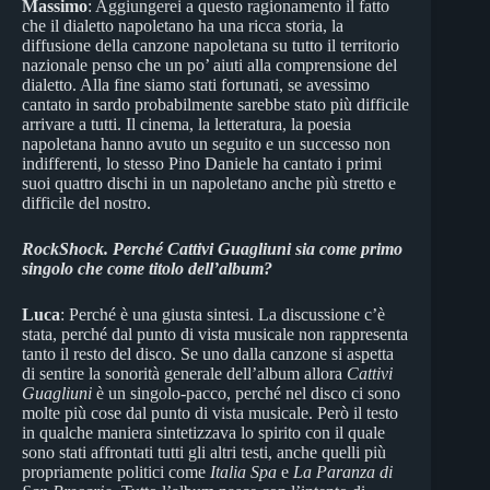
Massimo
: Aggiungerei a questo ragionamento il fatto
che il dialetto napoletano ha una ricca storia, la
diffusione della canzone napoletana su tutto il territorio
nazionale penso che un po’ aiuti alla comprensione del
dialetto. Alla fine siamo stati fortunati, se avessimo
cantato in sardo probabilmente sarebbe stato più difficile
arrivare a tutti. Il cinema, la letteratura, la poesia
napoletana hanno avuto un seguito e un successo non
indifferenti, lo stesso Pino Daniele ha cantato i primi
suoi quattro dischi in un napoletano anche più stretto e
difficile del nostro.
RockShock.
Perché Cattivi Guagliuni sia come primo
singolo che come titolo dell’album?
Luca
: Perché è una giusta sintesi. La discussione c’è
stata, perché dal punto di vista musicale non rappresenta
tanto il resto del disco. Se uno dalla canzone si aspetta
di sentire la sonorità generale dell’album allora
Cattivi
Guagliuni
è un singolo-pacco, perché nel disco ci sono
molte più cose dal punto di vista musicale. Però il testo
in qualche maniera sintetizzava lo spirito con il quale
sono stati affrontati tutti gli altri testi, anche quelli più
propriamente politici come
Italia Spa
e
La Paranza di