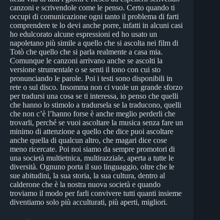
canzoni e scrivendole come le penso. Certo quando ti
occupi di comunicazione ogni tanto il problema di farti
comprendere te lo devi anche porre, infatti in alcuni casi
ho edulcorato alcune espressioni ed ho usato un
napoletano più simile a quello che si ascolta nei film di
Totò che quello che si parla realmente a casa mia.
Comunque le canzoni arrivano anche se ascolti la
versione strumentale o se senti il tono con cui sto
pronunciando le parole. Poi i testi sono disponibili in
rete o sul disco. Insomma non ci vuole un grande sforzo
per tradursi una cosa se ti interessa, io penso che quelli
che hanno lo stimolo a tradursela se la traducono, quelli
che non c’è l’hanno forse è anche meglio perderli che
trovarli, perché se vuoi ascoltare la musica senza fare un
minimo di attenzione a quello che dice puoi ascoltare
anche quella di qualcun altro, che magari dice cose
meno ricercate. Poi noi siamo da sempre promotori di
una società multietnica, multirazziale, aperta a tutte le
diversità. Ognuno porta il suo linguaggio, oltre che le
sue abitudini, la sua storia, la sua cultura, dentro al
calderone che è la nostra nuova società e quando
troviamo il modo per farli convivere tutti quanti insieme
diventiamo solo più acculturati, più aperti, migliori.