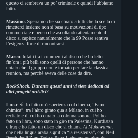
questo ci sembrava un po’ criminale e quindi l’abbiamo
fatto.
Massimo
: Speriamo che sia chiaro a tutti che la scelta di
rimetterci insieme non si basa su motivazioni di tipo
commerciale e penso che ascoltando attentamente il
disco si capisce naturalmente che la 99 Posse sentiva
l’esigenza forte di rincontrarsi.
Marco
: Infatti tra i commenti al disco che ho letto
fin’ora i più belli sono quelli di persone che hanno
notato che il gruppo non è tornato per fare la classica
reunion, ma perché aveva delle cose da dire.
RockShock.
Durante questi anni vi siete dedicati ad
altri progetti artistici?
Luca
: Sì. Io fatto un’esperienza col cinema, “Fame
chimica”, tra l’altro girato qua a Milano, in cui ho
recitato e di cui ho curato la colonna sonora. Poi ho
fatto un libro, sono stato in giro tra Palestina, Kurdistan
e Iraq e ho fatto un disco che si chiama
Al Mukawama
,
che nella lingua araba significa “la resistenza”, con Neil
Perch degli Zion Train e Papa J, che era un altro dei