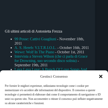
Gli ultimi articoli di Antonietta Frezza
99 Posse: Cattivi Guagliuni
- November 18th,
2011
A. S. Hereb: V.I.T.R.I.O.L.
- October 16th, 2011
Wewe: Wolf In The Piano
- October 1st, 2011
Intervista a Steven Wilson (che ci parla di Grace
for Drowning, suo secondo disco solista)
-
September 19th, 2011
Lava Lava Love: A Bunch Of Love Songs And
Zombies
- September 14th, 2011
Gestisci Consenso
Condivi sui social network:
Per fornire le migliori esperienze, utilizziamo tecnologie come i cookie per
memorizzare e/o accedere alle informazioni del dispositivo. Il consenso a queste
Fa
T
M
Te
W
G
C
tecnologie ci permetterà di elaborare dati come il comportamento di navigazione o ID
unici su questo sito. Non acconsentire o ritirare il consenso può influire negativamente
ce
wi
es
le
ha
m
on
su alcune caratteristiche e funzioni.