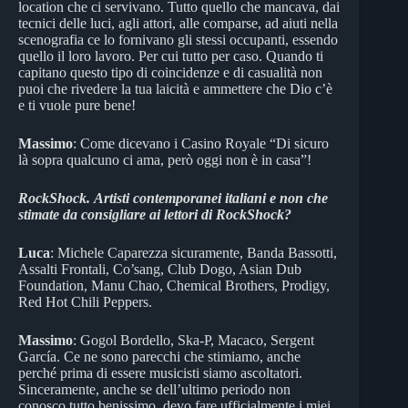
location che ci servivano. Tutto quello che mancava, dai
tecnici delle luci, agli attori, alle comparse, ad aiuti nella
scenografia ce lo fornivano gli stessi occupanti, essendo
quello il loro lavoro. Per cui tutto per caso. Quando ti
capitano questo tipo di coincidenze e di casualità non
puoi che rivedere la tua laicità e ammettere che Dio c’è
e ti vuole pure bene!
Massimo
: Come dicevano i Casino Royale “Di sicuro
là sopra qualcuno ci ama, però oggi non è in casa”!
RockShock.
Artisti contemporanei italiani e non che
stimate da consigliare ai lettori di RockShock?
Luca
: Michele Caparezza sicuramente, Banda Bassotti,
Assalti Frontali, Co’sang, Club Dogo, Asian Dub
Foundation, Manu Chao, Chemical Brothers, Prodigy,
Red Hot Chili Peppers.
Massimo
: Gogol Bordello, Ska-P, Macaco, Sergent
García. Ce ne sono parecchi che stimiamo, anche
perché prima di essere musicisti siamo ascoltatori.
Sinceramente, anche se dell’ultimo periodo non
conosco tutto benissimo, devo fare ufficialmente i miei