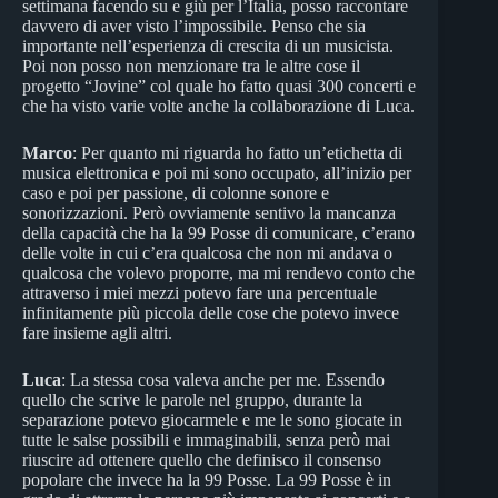
settimana facendo su e giù per l’Italia, posso raccontare
davvero di aver visto l’impossibile. Penso che sia
importante nell’esperienza di crescita di un musicista.
Poi non posso non menzionare tra le altre cose il
progetto “Jovine” col quale ho fatto quasi 300 concerti e
che ha visto varie volte anche la collaborazione di Luca.
Marco
: Per quanto mi riguarda ho fatto un’etichetta di
musica elettronica e poi mi sono occupato, all’inizio per
caso e poi per passione, di colonne sonore e
sonorizzazioni. Però ovviamente sentivo la mancanza
della capacità che ha la 99 Posse di comunicare, c’erano
delle volte in cui c’era qualcosa che non mi andava o
qualcosa che volevo proporre, ma mi rendevo conto che
attraverso i miei mezzi potevo fare una percentuale
infinitamente più piccola delle cose che potevo invece
fare insieme agli altri.
Luca
: La stessa cosa valeva anche per me. Essendo
quello che scrive le parole nel gruppo, durante la
separazione potevo giocarmele e me le sono giocate in
tutte le salse possibili e immaginabili, senza però mai
riuscire ad ottenere quello che definisco il consenso
popolare che invece ha la 99 Posse. La 99 Posse è in