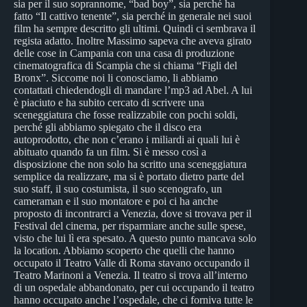
sia per il suo soprannome, “bad boy”, sia perché ha
fatto “Il cattivo tenente”, sia perché in generale nei suoi
film ha sempre descritto gli ultimi. Quindi ci sembrava il
regista adatto. Inoltre Massimo sapeva che aveva girato
delle cose in Campania con una casa di produzione
cinematografica di Scampia che si chiama “Figli del
Bronx”. Siccome noi li conosciamo, li abbiamo
contattati chiedendogli di mandare l’mp3 ad Abel. A lui
è piaciuto e ha subito cercato di scrivere una
sceneggiatura che fosse realizzabile con pochi soldi,
perché gli abbiamo spiegato che il disco era
autoprodotto, che non c’erano i miliardi ai quali lui è
abituato quando fa un film. Si è messo così a
disposizione che non solo ha scritto una sceneggiatura
semplice da realizzare, ma si è portato dietro parte del
suo staff, il suo costumista, il suo scenografo, un
cameraman e il suo montatore e poi ci ha anche
proposto di incontrarci a Venezia, dove si trovava per il
Festival del cinema, per risparmiare anche sulle spese,
visto che lui lì era spesato. A questo punto mancava solo
la location. Abbiamo scoperto che quelli che hanno
occupato il Teatro Valle di Roma stavano occupando il
Teatro Marinoni a Venezia. Il teatro si trova all’interno
di un ospedale abbandonato, per cui occupando il teatro
hanno occupato anche l’ospedale, che ci forniva tutte le