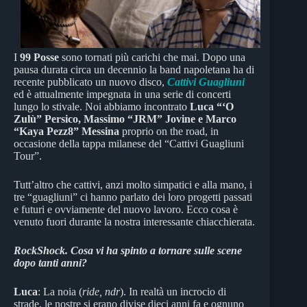
I
99 Posse
sono tornati più carichi che mai. Dopo una
pausa durata circa un decennio la band napoletana ha di
recente pubblicato un nuovo disco,
Cattivi Guagliuni
ed è attualmente impegnata in una serie di concerti
lungo lo stivale. Noi abbiamo incontrato
Luca “‘O
Zulù” Persico, Massimo “JRM” Jovine e Marco
“Kaya Pezz8” Messina
proprio on the road, in
occasione della tappa milanese del “Cattivi Guagliuni
Tour”.
Tutt’altro che cattivi, anzi molto simpatici e alla mano, i
tre “guagliuni” ci hanno parlato dei loro progetti passati
e futuri e ovviamente del nuovo lavoro. Ecco cosa è
venuto fuori durante la nostra interessante chiacchierata.
RockShock. Cosa vi ha spinto a tornare sulle scene
dopo tanti anni?
Luca
: La noia (
ride, ndr
). In realtà un incrocio di
strade, le nostre si erano divise dieci anni fa e ognuno