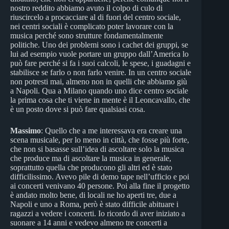
nostro reddito abbiamo avuto il colpo di culo di
riuscircelo a procacciare al di fuori del centro sociale,
nei centri sociali è complicato poter lavorare con la
musica perché sono strutture fondamentalmente
politiche. Uno dei problemi sono i cachet dei gruppi, se
lui ad esempio vuole portare un gruppo dall’America lo
può fare perché si fa i suoi calcoli, le spese, i guadagni e
stabilisce se farlo o non farlo venire. In un centro sociale
non potresti mai, almeno non in quelli che abbiamo giù
a Napoli. Qua a Milano quando uno dice centro sociale
la prima cosa che ti viene in mente è il Leoncavallo, che
è un posto dove si può fare qualsiasi cosa.
Massimo
: Quello che a me interessava era creare una
scena musicale, per lo meno in città, che fosse più forte,
che non si basasse sull’idea di ascoltare solo la musica
che produce ma di ascoltare la musica in generale,
soprattutto quella che producono gli altri ed è stato
difficilissimo. Avevo pile di demo tape nell’ufficio e poi
ai concerti venivano 40 persone. Poi alla fine il progetto
è andato molto bene, di locali ne ho aperti tre, due a
Napoli e uno a Roma, però è stato difficile abituare i
ragazzi a vedere i concerti. Io ricordo di aver iniziato a
suonare a 14 anni e vedevo almeno tre concerti a