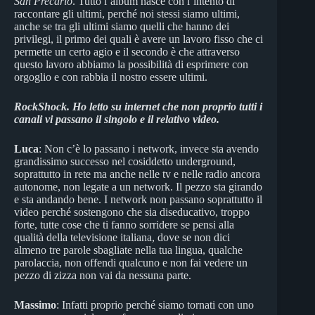
San Precario
. Tutto l’album nasce con l’intento di
raccontare gli ultimi, perché noi stessi siamo ultimi,
anche se tra gli ultimi siamo quelli che hanno dei
privilegi, il primo dei quali è avere un lavoro fisso che ci
permette un certo agio e il secondo è che attraverso
questo lavoro abbiamo la possibilità di esprimere con
orgoglio e con rabbia il nostro essere ultimi.
RockShock.
Ho letto su internet che non proprio tutti i
canali vi passano il singolo e il relativo video.
Luca
: Non c’è lo passano i network, invece sta avendo
grandissimo successo nel cosiddetto underground,
soprattutto in rete ma anche nelle tv e nelle radio ancora
autonome, non legate a un network. Il pezzo sta girando
e sta andando bene. I network non passano soprattutto il
video perché sostengono che sia diseducativo, troppo
forte, tutte cose che ti fanno sorridere se pensi alla
qualità della televisione italiana, dove se non dici
almeno tre parole sbagliate nella tua lingua, qualche
parolaccia, non offendi qualcuno e non fai vedere un
pezzo di zizza non vai da nessuna parte.
Massimo
: Infatti proprio perché siamo tornati con uno