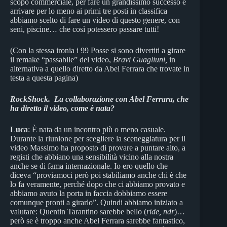
scopo commerciale, per fare un grandissimo successo e
arrivare per lo meno ai primi tre posti in classifica
abbiamo scelto di fare un video di questo genere, con
seni, piscine… che così potessero passare tutti!
(Con la stessa ironia i 99 Posse si sono divertiti a girare
il remake “passabile” del video,
Bravi Guagliuni,
in
alternativa a quello diretto da Abel Ferrara che trovate in
testa a questa pagina)
RockShock.
La collaborazione con Abel Ferrara, che
ha diretto il video, come è nata?
Luca
: È nata da un incontro più o meno casuale.
Durante la riunione per scegliere la sceneggiatura per il
video Massimo ha proposto di provare a puntare alto, a
registi che abbiano una sensibilità vicino alla nostra
anche se di fama internazionale. Io ero quello che
diceva “proviamoci però poi stabiliamo anche chi è che
lo fa veramente, perché dopo che ci abbiamo provato e
abbiamo avuto la porta in faccia dobbiamo essere
comunque pronti a girarlo”. Quindi abbiamo iniziato a
valutare: Quentin Tarantino sarebbe bello (
ride, ndr
)…
però se è troppo anche Abel Ferrara sarebbe fantastico,