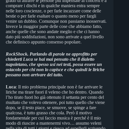
grado di attrarre le persone più impensate ai concerti e a
comprare i dischi e in qualche maniera entra sempre
nelle loro coscienze, o per farle incazzare come delle
bestie o per farle esaltare o quanto meno per fargli
venire un dubbio. Comunque non passiamo inosservati.
Invece la maggior parte delle cose che abbiamo fatto,
anche quelle che sono andate meglio e che ci hanno
dato più soddisfazioni, non sono arrivate a quel livello
che definisco appunto consenso popolare.
RockShock.
Parlando di parole ne approfitto per
chiederti Luca se hai mai pensato che il dialetto
napoletano, che spesso usi nei testi, possa essere un
ostacolo per chi non lo capisce e che quindi le liriche
possano non arrivare del tutto.
Luca
: Il mio problema principale non è far arrivare le
liriche ma tirare fuori il veleno che ho dentro. Quando
l’ho tirato fuori ho già ottenuto il settanta per cento del
risultato che volevo ottenere, poi tutto quello che viene
dopo, se il testo piace, se smuove, se spinge a fare
qualcosa, è tutto grasso che cola. Però il motivo
fondamentale per cui faccio musica è perché è il mio
modo di riuscire a mantenermi vivo… assumo veleni
nella vita di tutti i giorni e riesco ad espellerli scrivendo