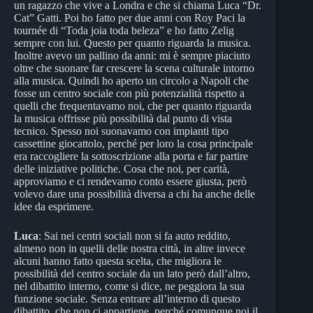
un ragazzo che vive a Londra e che si chiama Luca “Dr.
Cat” Gatti. Poi ho fatto per due anni con Roy Paci la
tournée di “Toda joia toda beleza” e ho fatto Zelig
sempre con lui. Questo per quanto riguarda la musica.
Inoltre avevo un pallino da anni: mi è sempre piaciuto
oltre che suonare far crescere la scena culturale intorno
alla musica. Quindi ho aperto un circolo a Napoli che
fosse un centro sociale con più potenzialità rispetto a
quelli che frequentavamo noi, che per quanto riguarda
la musica offrisse più possibilità dal punto di vista
tecnico. Spesso noi suonavamo con impianti tipo
cassettine giocattolo, perché per loro la cosa principale
era raccogliere la sottoscrizione alla porta e far partire
delle iniziative politiche. Cosa che noi, per carità,
approviamo e ci rendevamo conto essere giusta, però
volevo dare una possibilità diversa a chi ha anche delle
idee da esprimere.
Luca
: Sai nei centri sociali non si fa auto reddito,
almeno non in quelli delle nostra città, in altre invece
alcuni hanno fatto questa scelta, che migliora le
possibilità del centro sociale da un lato però dall’altro,
nel dibattito interno, come si dice, ne peggiora la sua
funzione sociale. Senza entrare all’interno di questo
dibattito, che non ci appartiene, perché comunque noi il