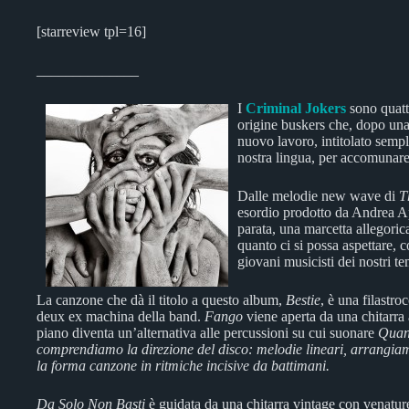
[starreview tpl=16]
______________
I
Criminal Jokers
sono quattr
origine buskers che, dopo una 
nuovo lavoro, intitolato sem
nostra lingua, per accomunare
Dalle melodie new wave di
T
esordio prodotto da Andrea Ap
parata, una marcetta allegori
quanto ci si possa aspettare, 
giovani musicisti dei nostri te
La canzone che dà il titolo a questo album,
Bestie
, è una filastro
deux ex machina della band.
Fango
viene aperta da una chitarra 
piano diventa un’alternativa alle percussioni su cui suonare
Quand
comprendiamo la direzione del disco: melodie lineari, arrangiamen
la forma canzone in ritmiche incisive da battimani.
Da Solo Non Basti
è guidata da una chitarra vintage con venature