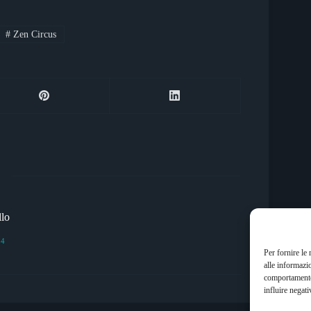
#
Zen Circus
llo
34
Per fornire le
alle informazi
comportamento 
influire negati