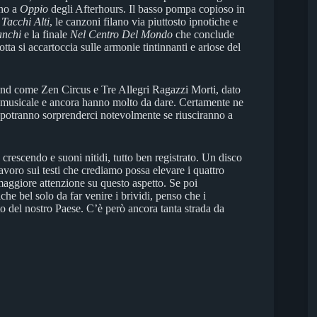
ano a
Oppio
degli Afterhours. Il basso pompa copioso in
n
Tacchi Alti
, le canzoni filano via piuttosto ipnotiche e
anchi
e la finale
Nel Centro Del Mondo
che conclude
a si accartoccia sulle armonie tintinnanti e ariose del
and come Zen Circus e Tre Allegri Ragazzi Morti, dato
ità musicale e ancora hanno molto da dare. Certamente ne
, potranno sorprenderci notevolmente se riusciranno a
 crescendo e suoni nitidi, tutto ben registrato. Un disco
lavoro sui testi che crediamo possa elevare i quattro
maggiore attenzione su questo aspetto. Se poi
e bel solo da far venire i brividi, penso che i
o del nostro Paese. C’è però ancora tanta strada da