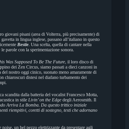
o giovani pisani (area di Volterra, più precisamente) di
gavetta in lingua inglese, passano all’italiano in questo
plicemente
Bestie
. Una scelta, quella di cantare nella
 le parole con la sperimentazione sonora.
his Was Supposed To Be The Future
, il loro disco di
pino dei Zen Circus, siamo passati a dieci canzoni in
ca del nostro oggi cinico, suonato meno amaramente di
con chiaroscuri distesi nel diafano turbamento dei
mpi.
cca scandita dalla batteria del vocalist Francesco Motta,
acustica in stile
Livin’ on the Edge
degli Aerosmith. Il
o Arriva La Bomba. Da questo trittico iniziale
ti riempitivi, coretti di sostegno, testi che adornano
 noise, un bel pezzo elettrizzante da presentare agli