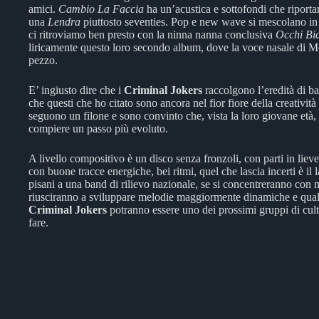
amici.
Cambio La Faccia
ha un’acustica e sottofondi che riport
una
Lendra
piuttosto seventies. Pop e new wave si mescolano i
ci ritroviamo ben presto con la ninna nanna conclusiva
Occhi Bi
liricamente questo loro secondo album, dove la voce nasale di Mott
pezzo.
E’ ingiusto dire che i
Criminal Jokers
raccolgono l’eredità di b
che questi che ho citato sono ancora nel fior fiore della creativ
seguono un filone e sono convinto che, vista la loro giovane età
compiere un passo più evoluto.
A livello compositivo è un disco senza fronzoli, con parti in lieve
con buone tracce energiche, bei ritmi, quel che lascia incerti è il 
pisani a una band di rilievo nazionale, se si concentreranno con 
riusciranno a sviluppare melodie maggiormente dinamiche e qualch
Criminal Jokers
potranno essere uno dei prossimi gruppi di cult
fare.