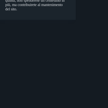
quindi, non spenderete un centesimo in
più, ma contribuirete al mantenimento
del sito.