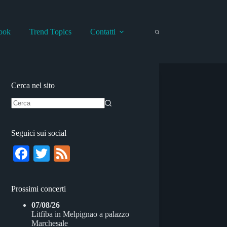
ook
Trend Topics
Contatti
Cerca nel sito
Nessun
risultato
Seguici sui social
Fa
T
Fe
ce
wi
ed
bo
tte
Prossimi concerti
ok
r
07/08/26
Litfiba
in
Melpignao
a
palazzo
Marchesale