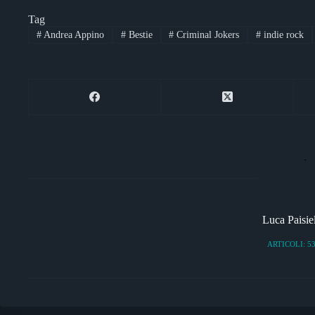
bo
tte
se
gr
ts
ail
di
Tag
ok
r
ng
a
A
vi
#
Andrea Appino
#
Bestie
#
Criminal Jokers
#
indie rock
er
m
pp
di
Luca Paisie
ARTICOLI: 5