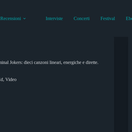
Recensioni
Interviste
Concerti
Festival
Eb
inal Jokers: dieci canzoni lineari, energiche e dirette.
Cd
,
Video