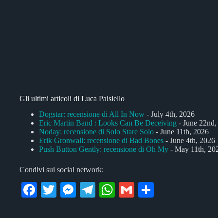
Gli ultimi articoli di Luca Paisiello
Dogstar: recensione di All In Now
- July 4th, 2026
Eric Martin Band : Looks Can Be Deceiving
- June 22nd,
Noday: recensione di Solo Stare Solo
- June 11th, 2026
Erik Gronwall: recensione di Bad Bones
- June 4th, 2026
Push Button Gently: recensione di Oh My
- May 11th, 20
Condivi sui social network:
Fa
T
M
Te
W
G
C
ce
wi
es
le
ha
m
on