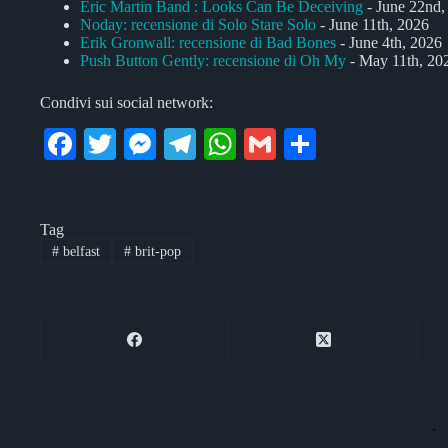
Eric Martin Band : Looks Can Be Deceiving
- June 22nd,
Noday: recensione di Solo Stare Solo
- June 11th, 2026
Erik Gronwall: recensione di Bad Bones
- June 4th, 2026
Push Button Gently: recensione di Oh My
- May 11th, 20
Condivi sui social network:
Fa
T
M
Te
W
G
C
ce
wi
es
le
ha
m
on
bo
tte
se
gr
ts
ail
di
Tag
ok
r
ng
a
A
vi
#
belfast
#
brit-pop
er
m
pp
di