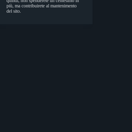
quindi, non spenderete un centesimo in
più, ma contribuirete al mantenimento
del sito.