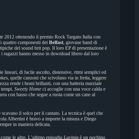
ote 2012 ottenendo il premio Rock Targato Italia con
: i quattro componenti dei
Belfast
, giovane band di
 tipiche del sound brit pop. Il loro EP di presentazione è
 i ragazzi hanno messo in download libero dal loro
e lineari, di facile ascolto, distensive, ritmi semplici ed
okes, quelle canzoni che scivolano via in fretta, leggere
zza rende i brani brillanti, con una batteria marziale
 tempi.
Sweety Home
ci accoglie con una voce calda e
tarra con basso che segue a ruota come un cane al
he scavano il solco per il cantato. La tecnica è quel che
icola Albertini è bravo a imporre la misura e Diego
sempre in maniera delicata.
a come le altre. L’ultimo episodio
Lavinia
è un pochino