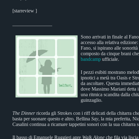
[starreview ]
________________
Sono arrivati in finale al Fan
accesso alla relativa edizione
Fano, si ispirano alle sonorità
composto da cinque brani che
bandcamp
ufficiale.
I pezzi esibiti mostrano melodi
ipnotici a metà tra Oasis e Str
da ascoltare. Questa immediate
dove Massimo Mariani detta i
una ritmica scandita dalla chi
guinzaglio.
The Dinner
ricorda gli Strokes con i riff delicati della chitarra c
basta per suonare questo e altro. Bellina
Say
, la mia preferita, N
Casalini continua a ricamare tappetini sonori con la sua chitarra 
Il basso di Emanuele Ruggieri apre
Walk Alone
che fila via lisci