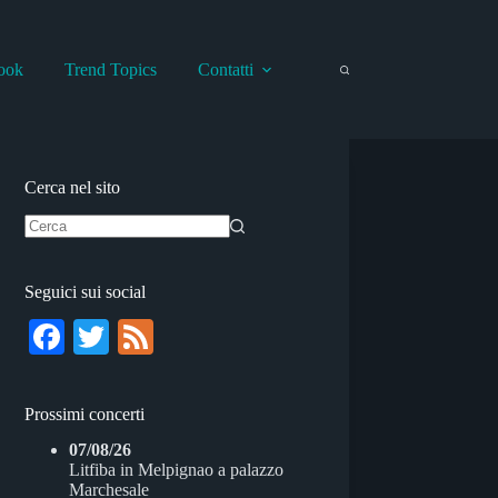
ook
Trend Topics
Contatti
Cerca nel sito
Nessun
risultato
Seguici sui social
Fa
T
Fe
ce
wi
ed
bo
tte
Prossimi concerti
ok
r
07/08/26
Litfiba
in
Melpignao
a
palazzo
Marchesale