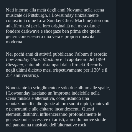
Nati intorno alla metà degli anni Novanta nella scena
musicale di Pittsburgh, i Lowsunday (inizialmente
conosciuti come Low Sunday Ghost Machine) riescono
ad affermarsi per la loro originalità nel mescolare e
fondere darkwave e shoegaze ben prima che questi
generi conoscessero una vera e propria rinascita
moderna.
Nei pochi anni di attività pubblicano l’album d’esordio
Low Sunday Ghost Machine
e il capolavoro del 1999
Elesgiem
, entrambi ristampati dalla Projekt Records
negli ultimi diciotto mesi (rispettivamente per il 30° e il
25° anniversario).
Nonostante lo scioglimento e solo due album alle spalle,
i Lowsunday lasciano un’impronta indelebile nella
scena musicale alternativa, conquistando una
reputazione di culto grazie ai loro suoni rapidi, mutevoli
e penetranti e alle chitarre incandescenti. Questi
elementi distintivi influenzeranno profondamente le
generazioni successive di artisti, aprendo nuove strade
nel panorama musicale dell’alternative rock.