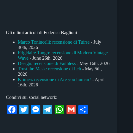
Gli ultimi articoli di Federica Baglioni
Marco Tonincelli: recensione di Tuirse
- July
30th, 2026
Frigidaire Tango: recensione di Modern Vintage
Wave
- June 26th, 2026
Design: recensione di Faithless
- May 16th, 2026
Trust the Mask: recensione di Itch
- May 5th,
2026
Krimea: recensione di Are you human?
- April
16th, 2026
Condivi sui social network:
Fa
T
M
Te
W
G
C
ce
wi
es
le
ha
m
on
bo
tte
se
gr
ts
ail
di