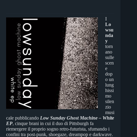
I
Lo
wsu
nda
y
torn
ano
sulle
scen
e
dop
o un
lung
hissi
mo
silen
zio
musi
cale pubblicando
Low Sunday Ghost Machine – White
EP
, cinque brani in cui il duo di Pittsburgh fa
riemergere il proprio sogno retro‑futurista, sfumando i
confini tra post‑punk, shoegaze, dreampop e darkwave.