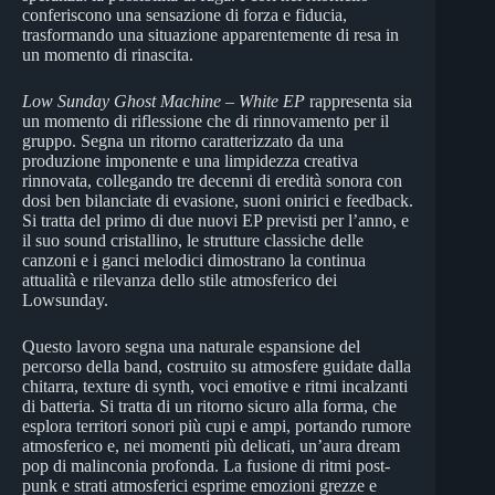
conferiscono una sensazione di forza e fiducia,
trasformando una situazione apparentemente di resa in
un momento di rinascita.
Low Sunday Ghost Machine – White EP
rappresenta sia
un momento di riflessione che di rinnovamento per il
gruppo. Segna un ritorno caratterizzato da una
produzione imponente e una limpidezza creativa
rinnovata, collegando tre decenni di eredità sonora con
dosi ben bilanciate di evasione, suoni onirici e feedback.
Si tratta del primo di due nuovi EP previsti per l’anno, e
il suo sound cristallino, le strutture classiche delle
canzoni e i ganci melodici dimostrano la continua
attualità e rilevanza dello stile atmosferico dei
Lowsunday.
Questo lavoro segna una naturale espansione del
percorso della band, costruito su atmosfere guidate dalla
chitarra, texture di synth, voci emotive e ritmi incalzanti
di batteria. Si tratta di un ritorno sicuro alla forma, che
esplora territori sonori più cupi e ampi, portando rumore
atmosferico e, nei momenti più delicati, un’aura dream
pop di malinconia profonda. La fusione di ritmi post-
punk e strati atmosferici esprime emozioni grezze e