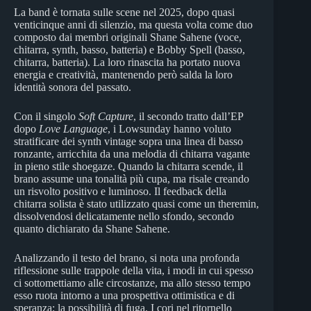
La band è tornata sulle scene nel 2025, dopo quasi
venticinque anni di silenzio, ma questa volta come duo
composto dai membri originali Shane Sahene (voce,
chitarra, synth, basso, batteria) e Bobby Spell (basso,
chitarra, batteria). La loro rinascita ha portato nuova
energia e creatività, mantenendo però salda la loro
identità sonora del passato.
Con il singolo
Soft Capture
, il secondo tratto dall’EP
dopo
Love Language
, i Lowsunday hanno voluto
stratificare dei synth vintage sopra una linea di basso
ronzante, arricchita da una melodia di chitarra vagante
in pieno stile shoegaze. Quando la chitarra scende, il
brano assume una tonalità più cupa, ma risale creando
un risvolto positivo e luminoso. Il feedback della
chitarra solista è stato utilizzato quasi come un theremin,
dissolvendosi delicatamente nello sfondo, secondo
quanto dichiarato da Shane Sahene.
Analizzando il testo del brano, si nota una profonda
riflessione sulle trappole della vita, i modi in cui spesso
ci sottomettiamo alle circostanze, ma allo stesso tempo
esso ruota intorno a una prospettiva ottimistica e di
speranza: la possibilità di fuga. I cori nel ritornello