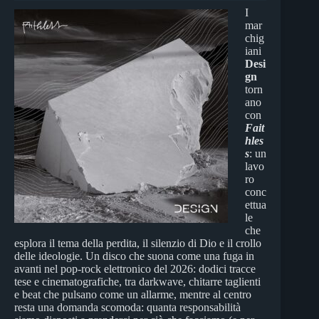
I
mar
chig
iani
Desi
gn
torn
ano
con
Fait
hles
s
: un
lavo
ro
conc
ettua
le
che
esplora il tema della perdita, il silenzio di Dio e il crollo
delle ideologie. Un disco che suona come una fuga in
avanti nel pop-rock elettronico del 2026: dodici tracce
tese e cinematografiche, tra darkwave, chitarre taglienti
e beat che pulsano come un allarme, mentre al centro
resta una domanda scomoda: quanta responsabilità