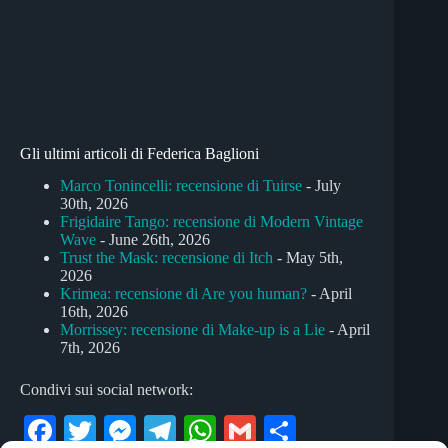
Gli ultimi articoli di Federica Baglioni
Marco Tonincelli: recensione di Tuirse
- July
30th, 2026
Frigidaire Tango: recensione di Modern Vintage
Wave
- June 26th, 2026
Trust the Mask: recensione di Itch
- May 5th,
2026
Krimea: recensione di Are you human?
- April
16th, 2026
Morrissey: recensione di Make-up is a Lie
- April
7th, 2026
Condivi sui social network:
Fa
T
M
Te
W
G
C