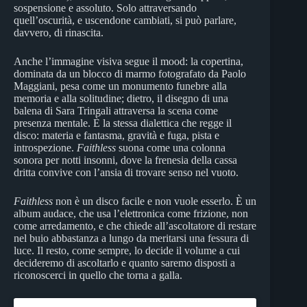
sospensione e assoluto. Solo attraversando
quell’oscurità, e uscendone cambiati, si può parlare,
davvero, di rinascita.
Anche l’immagine visiva segue il mood: la copertina,
dominata da un blocco di marmo fotografato da Paolo
Maggiani, pesa come un monumento funebre alla
memoria e alla solitudine; dietro, il disegno di una
balena di Sara Tringali attraversa la scena come
presenza mentale. È la stessa dialettica che regge il
disco: materia e fantasma, gravità e fuga, pista e
introspezione.
Faithless
suona come una colonna
sonora per notti insonni, dove la frenesia della cassa
dritta convive con l’ansia di trovare senso nel vuoto.
Faithless
non è un disco facile e non vuole esserlo. È un
album audace, che usa l’elettronica come frizione, non
come arredamento, e che chiede all’ascoltatore di restare
nel buio abbastanza a lungo da meritarsi una fessura di
luce. Il resto, come sempre, lo decide il volume a cui
decideremo di ascoltarlo e quanto saremo disposti a
riconoscerci in quello che torna a galla.