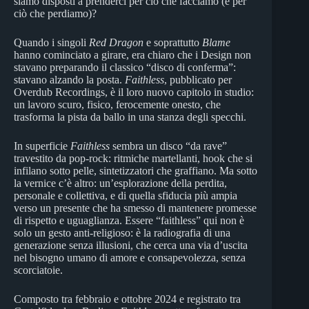
siamo disposti a prenderci per ciò che facciamo (e per
ciò che perdiamo)?
Quando i singoli
Red Dragon
e soprattutto
Blame
hanno cominciato a girare, era chiaro che i Design non
stavano preparando il classico “disco di conferma”:
stavano alzando la posta.
Faithless
, pubblicato per
Overdub Recordings, è il loro nuovo capitolo in studio:
un lavoro scuro, fisico, ferocemente onesto, che
trasforma la pista da ballo in una stanza degli specchi.
In superficie
Faithless
sembra un disco “da rave”
travestito da pop-rock: ritmiche martellanti, hook che si
infilano sotto pelle, sintetizzatori che graffiano. Ma sotto
la vernice c’è altro: un’esplorazione della perdita,
personale e collettiva, e di quella sfiducia più ampia
verso un presente che ha smesso di mantenere promesse
di rispetto e uguaglianza. Essere “faithless” qui non è
solo un gesto anti-religioso: è la radiografia di una
generazione senza illusioni, che cerca una via d’uscita
nel bisogno umano di amore e consapevolezza, senza
scorciatoie.
Composto tra febbraio e ottobre 2024 e registrato tra