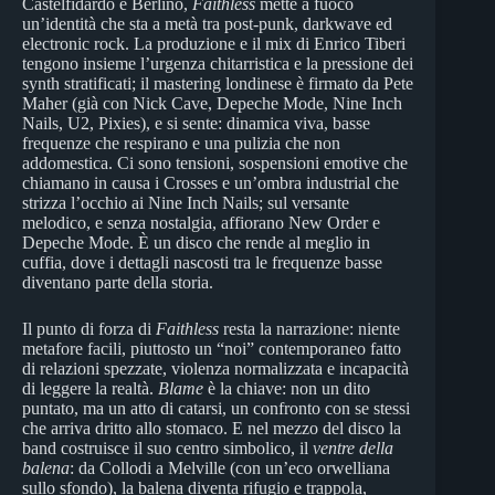
Castelfidardo e Berlino,
Faithless
mette a fuoco
un’identità che sta a metà tra post-punk, darkwave ed
electronic rock. La produzione e il mix di Enrico Tiberi
tengono insieme l’urgenza chitarristica e la pressione dei
synth stratificati; il mastering londinese è firmato da Pete
Maher (già con Nick Cave, Depeche Mode, Nine Inch
Nails, U2, Pixies), e si sente: dinamica viva, basse
frequenze che respirano e una pulizia che non
addomestica. Ci sono tensioni, sospensioni emotive che
chiamano in causa i Crosses e un’ombra industrial che
strizza l’occhio ai Nine Inch Nails; sul versante
melodico, e senza nostalgia, affiorano New Order e
Depeche Mode. È un disco che rende al meglio in
cuffia, dove i dettagli nascosti tra le frequenze basse
diventano parte della storia.
Il punto di forza di
Faithless
resta la narrazione: niente
metafore facili, piuttosto un “noi” contemporaneo fatto
di relazioni spezzate, violenza normalizzata e incapacità
di leggere la realtà.
Blame
è la chiave: non un dito
puntato, ma un atto di catarsi, un confronto con se stessi
che arriva dritto allo stomaco. E nel mezzo del disco la
band costruisce il suo centro simbolico, il
ventre della
balena
: da Collodi a Melville (con un’eco orwelliana
sullo sfondo), la balena diventa rifugio e trappola,