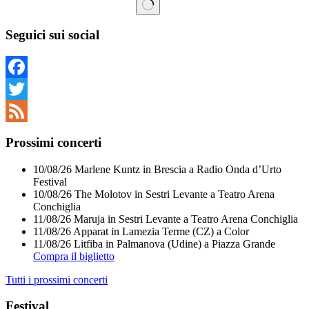
Nessun
risultato
Seguici sui social
Facebook
Twitter
Feed
Prossimi concerti
10/08/26
Marlene Kuntz
in
Brescia
a
Radio Onda d’Urto
Festival
10/08/26
The Molotov
in
Sestri Levante
a
Teatro Arena
Conchiglia
11/08/26
Maruja
in
Sestri Levante
a
Teatro Arena Conchiglia
11/08/26
Apparat
in
Lamezia Terme (CZ)
a
Color
11/08/26
Litfiba
in
Palmanova (Udine)
a
Piazza Grande
Compra il biglietto
Tutti i prossimi concerti
Festival