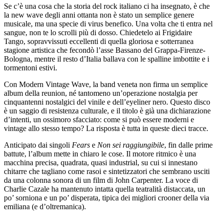
Se c’è una cosa che la storia del rock italiano ci ha insegnato, è che
la new wave degli anni ottanta non è stato un semplice genere
musicale, ma una specie di virus benefico. Una volta che ti entra nel
sangue, non te lo scrolli più di dosso. Chiedetelo ai Frigidaire
Tango, sopravvissuti eccellenti di quella gloriosa e sotterranea
stagione artistica che fecondò l’asse Bassano del Grappa-Firenze-
Bologna, mentre il resto d’Italia ballava con le spalline imbottite e i
tormentoni estivi.
Con Modern Vintage Wave, la band veneta non firma un semplice
album della reunion, né tantomeno un’operazione nostalgia per
cinquantenni nostalgici del vinile e dell’eyeliner nero. Questo disco
è un saggio di resistenza culturale, e il titolo è già una dichiarazione
d’intenti, un ossimoro sfacciato: come si può essere moderni e
vintage allo stesso tempo? La risposta è tutta in queste dieci tracce.
Anticipato dai singoli
Fears
e
Non sei raggiungibile
, fin dalle prime
battute, l’album mette in chiaro le cose. Il motore ritmico è una
macchina precisa, quadrata, quasi industrial, su cui si innestano
chitarre che tagliano come rasoi e sintetizzatori che sembrano usciti
da una colonna sonora di un film di John Carpenter. La voce di
Charlie Cazale ha mantenuto intatta quella teatralità distaccata, un
po’ sorniona e un po’ disperata, tipica dei migliori crooner della via
emiliana (e d’oltremanica).