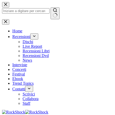
Salta
al
contenuto
Nessun
risultato
Home
Recensioni
Dischi
Live Report
Recensioni Libri
Recensioni Dvd
News
Interviste
Concerti
Festival
Ebook
Trend Topics
Contatti
Scrivici
Collabora
Staff