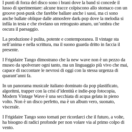
I punti di forza del disco sono i brani dove la band si concede il
lusso di sperimentare: alcune tracce colpiscono allo stomaco con un
groove post-punk che farebbe ballare anche i sassi, ma ci sono
anche ballate oblique dalle atmosfere dark-pop dove la melodia si
infila in testa e che rivelano un retrogusto amaro, un’ombra che
oscura il paesaggio.
La produzione è pulita, potente e contemporanea. Il vintage sta
nell’anima e nella scrittura, ma il suono guarda dritto in faccia il
presente.
I Frigidaire Tango dimostrano che la new wave non è un pezzo da
museo da spolverare ogni tanto, ma un linguaggio più vivo che mai,
capace di raccontare le nevrosi di oggi con la stessa urgenza di
quarant’anni fa.
In un panorama musicale italiano dominato da pop plastificato,
algoritmi, trapper con la crisi d’identità e indie-pop fotocopia,
Modern Vintage Wave è una secchiata di acqua gelata in pieno
volto. Non è un disco perfetto, ma è un album vero, suonato,
viscerale.
I Frigidaire Tango sono tornati per ricordarci che il futuro, a volte,
ha bisogno di radici profonde per non volare via al primo colpo di
vento.