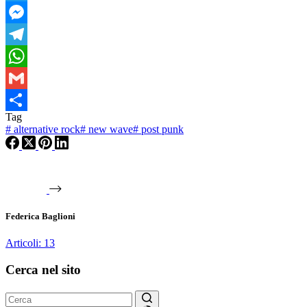
Twitter
Messenger
Telegram
WhatsApp
Gmail
Tag
Condividi
#
alternative rock
#
new wave
#
post punk
Federica Baglioni
Articoli: 13
Cerca nel sito