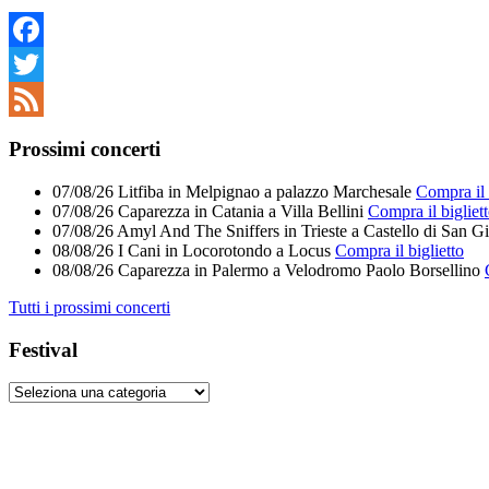
Facebook
Twitter
Feed
Prossimi concerti
07/08/26
Litfiba
in
Melpignao
a
palazzo Marchesale
Compra il 
07/08/26
Caparezza
in
Catania
a
Villa Bellini
Compra il bigliet
07/08/26
Amyl And The Sniffers
in
Trieste
a
Castello di San G
08/08/26
I Cani
in
Locorotondo
a
Locus
Compra il biglietto
08/08/26
Caparezza
in
Palermo
a
Velodromo Paolo Borsellino
Tutti i prossimi concerti
Festival