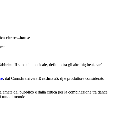
sica
electro–house
.
nce.
rica. Il suo stile musicale, definito tra gli altri big beat, sarà il
se
: dal Canada arriverà
Deadmau5
, dj e produttore considerato
a amata dal pubblico e dalla critica per la combinazione tra dance
i tutto il mondo.