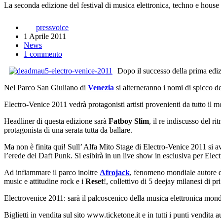
La seconda edizione del festival di musica elettronica, techno e house s
pressvoice
1 Aprile 2011
News
1 commento
Dopo il successo della prima edi
Nel Parco San Giuliano di
Venezia
si alterneranno i nomi di spicco de
Electro-Venice 2011 vedrà protagonisti artisti provenienti da tutto il mo
Headliner di questa edizione sarà
Fatboy Slim
, il re indiscusso del r
protagonista di una serata tutta da ballare.
Ma non è finita qui! Sull’ Alfa Mito Stage di Electro-Venice 2011 si
l’erede dei Daft Punk. Si esibirà in un live show in esclusiva per Elec
Ad infiammare il parco inoltre
Afrojack
, fenomeno mondiale autore de
music e attitudine rock e i
Reset
!, collettivo di 5 deejay milanesi di p
Electrovenice 2011: sarà il palcoscenico della musica elettronica mond
Biglietti in vendita sul sito www.ticketone.it e in tutti i punti vendita 