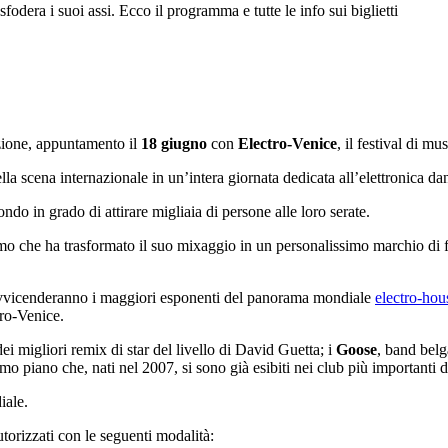
fodera i suoi assi. Ecco il programma e tutte le info sui biglietti
zione, appuntamento il
18 giugno
con
Electro-Venice
, il festival di mu
lla scena internazionale in un’intera giornata dedicata all’elettronica da
ndo in grado di attirare migliaia di persone alle loro serate.
itmo che ha trasformato il suo mixaggio in un personalissimo marchio di fabb
 avvicenderanno i maggiori esponenti del panorama mondiale
electro-hou
tro-Venice.
i migliori remix di star del livello di David Guetta; i
Goose
, band belg
rimo piano che, nati nel 2007, si sono già esibiti nei club più importanti d
iale.
autorizzati con le seguenti modalità: