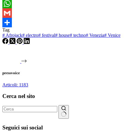
Telegram
WhatsApp
Gmail
Tag
Condividi
#
Afrojack
#
electro
#
festival
#
house
#
techno
#
Venezia
#
Venice
pressvoice
Articoli: 1183
Cerca nel sito
Nessun
risultato
Seguici sui social