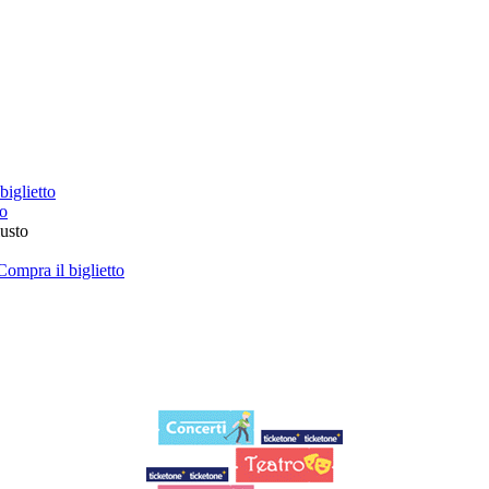
biglietto
to
iusto
Compra il biglietto