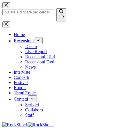
Salta
al
contenuto
Nessun
risultato
Home
Recensioni
Dischi
Live Report
Recensioni Libri
Recensioni Dvd
News
Interviste
Concerti
Festival
Ebook
Trend Topics
Contatti
Scrivici
Collabora
Staff