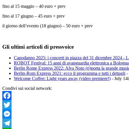
fino al 15 maggio – 40 euro + prev
fino al 17 giugno – 45 euro + prev
il giorno dell’evento (18 giugno) – 50 euro + prev
Gli ultimi articoli di pressvoice
Capodanno 2025: i concerti in piazza del 31 dicembre 2024 - Le
ROBOT Festival: 15 anni di avanguardia elettronica a Bologna
Berlin Rome Express 2022: Alva Noto (ri)porta la grande musi
Berlin-Rom Express 2021: ecco il programma e tutti i dettagli
-
Welcome Coffee: Light years away (video premiere!)
- July 14
Condivi sui social network:
Facebook
Twitter
Messenger