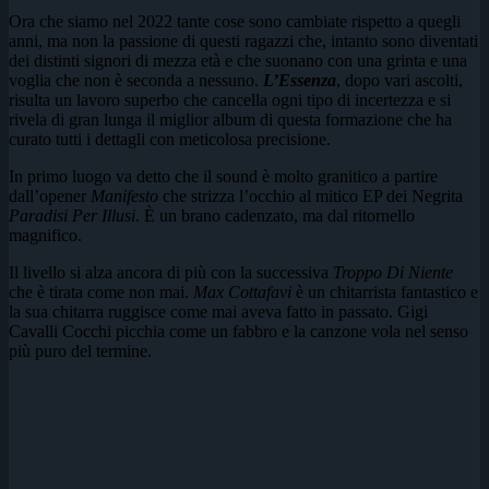
Ora che siamo nel 2022 tante cose sono cambiate rispetto a quegli
anni, ma non la passione di questi ragazzi che, intanto sono diventati
dei distinti signori di mezza età e che suonano con una grinta e una
voglia che non è seconda a nessuno.
L’Essenza
, dopo vari ascolti,
risulta un lavoro superbo che cancella ogni tipo di incertezza e si
rivela di gran lunga il miglior album di questa formazione che ha
curato tutti i dettagli con meticolosa precisione.
In primo luogo va detto che il sound è molto granitico a partire
dall’opener
Manifesto
che strizza l’occhio al mitico EP dei Negrita
Paradisi Per Illusi
. È un brano cadenzato, ma dal ritornello
magnifico.
Il livello si alza ancora di più con la successiva
Troppo Di Niente
che è tirata come non mai.
Max Cottafavi
è un chitarrista fantastico e
la sua chitarra ruggisce come mai aveva fatto in passato. Gigi
Cavalli Cocchi picchia come un fabbro e la canzone vola nel senso
più puro del termine.