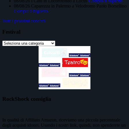
08/08/26
I Cani
in
Locorotondo
a
Locus
Compra il biglietto
08/08/26
Caparezza
in
Palermo
a
Velodromo Paolo Borsellino
Compra il biglietto
Tutti i prossimi concerti
Festival
RockShock consiglia
In qualità di Affiliato Amazon, riceviamo una piccola percentuale
dagli acquisti idonei. Usando i nostri link, quindi, non spenderete un