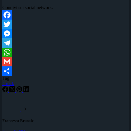
Condivi sui social network:
Facebook
Twitter
Messenger
Telegram
WhatsApp
Gmail
Tag
Condividi
#
rock
Francesco Brunale