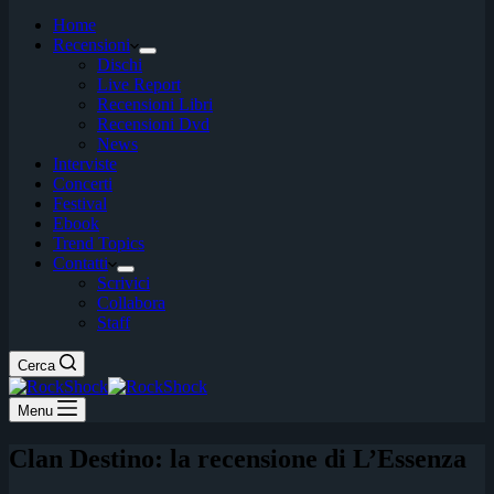
Home
Recensioni
Dischi
Live Report
Recensioni Libri
Recensioni Dvd
News
Interviste
Concerti
Festival
Ebook
Trend Topics
Contatti
Scrivici
Collabora
Staff
Cerca
Menu
Clan Destino: la recensione di L’Essenza