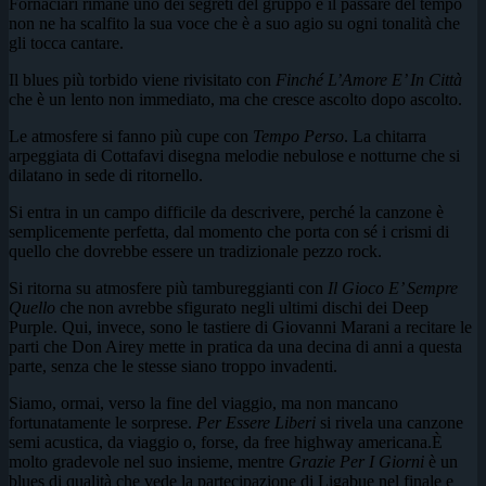
Fornaciari rimane uno dei segreti del gruppo e il passare del tempo
non ne ha scalfito la sua voce che è a suo agio su ogni tonalità che
gli tocca cantare.
Il blues più torbido viene rivisitato con
Finché L’Amore E’ In Città
che è un lento non immediato, ma che cresce ascolto dopo ascolto.
Le atmosfere si fanno più cupe con
Tempo Perso
. La chitarra
arpeggiata di Cottafavi disegna melodie nebulose e notturne che si
dilatano in sede di ritornello.
Si entra in un campo difficile da descrivere, perché la canzone è
semplicemente perfetta, dal momento che porta con sé i crismi di
quello che dovrebbe essere un tradizionale pezzo rock.
Si ritorna su atmosfere più tambureggianti con
Il Gioco E’ Sempre
Quello
che non avrebbe sfigurato negli ultimi dischi dei Deep
Purple. Qui, invece, sono le tastiere di Giovanni Marani a recitare le
parti che Don Airey mette in pratica da una decina di anni a questa
parte, senza che le stesse siano troppo invadenti.
Siamo, ormai, verso la fine del viaggio, ma non mancano
fortunatamente le sorprese.
Per Essere Liberi
si rivela una canzone
semi acustica, da viaggio o, forse, da free highway americana.È
molto gradevole nel suo insieme, mentre
Grazie Per I Giorni
è un
blues di qualità che vede la partecipazione di Ligabue nel finale e