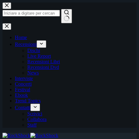
Salta
al
contenuto
Nessun
risultato
Home
Recensioni
Dischi
Live Report
Recensioni Libri
Recensioni Dvd
News
Interviste
Concerti
Festival
Ebook
Trend Topics
Contatti
Scrivici
Collabora
Staff