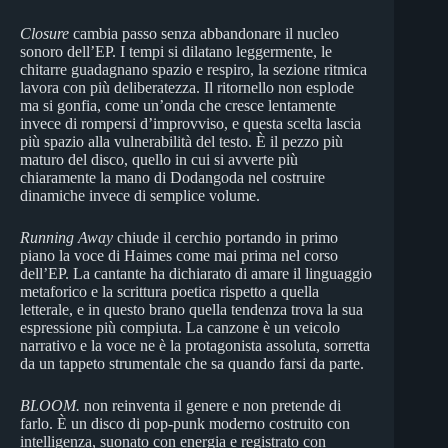
Closure
cambia passo senza abbandonare il nucleo
sonoro dell’EP. I tempi si dilatano leggermente, le
chitarre guadagnano spazio e respiro, la sezione ritmica
lavora con più deliberatezza. Il ritornello non esplode
ma si gonfia, come un’onda che cresce lentamente
invece di rompersi d’improvviso, e questa scelta lascia
più spazio alla vulnerabilità del testo. È il pezzo più
maturo del disco, quello in cui si avverte più
chiaramente la mano di Dodangoda nel costruire
dinamiche invece di semplice volume.
Running Away
chiude il cerchio portando in primo
piano la voce di Haimes come mai prima nel corso
dell’EP. La cantante ha dichiarato di amare il linguaggio
metaforico e la scrittura poetica rispetto a quella
letterale, e in questo brano quella tendenza trova la sua
espressione più compiuta. La canzone è un veicolo
narrativo e la voce ne è la protagonista assoluta, sorretta
da un tappeto strumentale che sa quando farsi da parte.
BLOOM.
non reinventa il genere e non pretende di
farlo. È un disco di pop-punk moderno costruito con
intelligenza, suonato con energia e registrato con