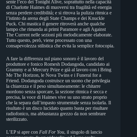
sente l’eco dei Tonight Alive, soprattutto nella capacità
di Charlotte Haimes di muoversi tra fragilità ed energia
senza perdere credibilità; e si ritrova la pulizia ritmica e
l’istinto da arena degli State Champs e dei Knuckle
Puck. Chi mastica il genere ritroverà anche qualche
lampo che rimanda ai primi Paramore e agli Against
The Current nelle sezioni più melodicamente elaborate.
Tutto questo, però, viene processato con una
consapevolezza stilistica che evita la semplice fotocopia.
A fare la differenza sul piano sonoro è il lavoro del
produttore e fonico Romesh Dodangoda, candidato ai
Grammy e ai Mercury Prize e già al lavoro con i Bring
Me The Horizon, le Nova Twins e i Funeral for a
Friend. Dodangoda costruisce un suono che privilegia
la chiarezza e il peso simultaneamente: le chitarre
mordono senza sporcare, la sezione ritmica è secca e
precisa, la voce di Haimes vive su uno strato proprio
che la separa dall’impasto strumentale senza isolarla. Il
risultato è un disco lucidato quanto basta per risultare
radiofonico, ma abbastanza grezzo da non sembrare
sterilizzato.
L’EP si apre con
Fall For You
, il singolo di lancio