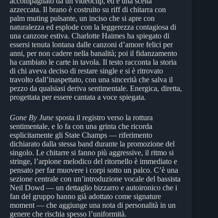
accompagnato da un videoclip, ed è una scelta
azzeccata. Il brano è costruito su riff di chitarra con
palm muting pulsante, un inciso che si apre con
naturalezza ed esplode con la leggerezza contagiosa di
una canzone estiva. Charlotte Haimes ha spiegato di
essersi tenuta lontana dalle canzoni d’amore felici per
anni, per non cadere nella banalità; poi il fidanzamento
ha cambiato le carte in tavola. Il testo racconta la storia
di chi aveva deciso di restare single e si è ritrovato
travolto dall’inaspettato, con una sincerità che salva il
pezzo da qualsiasi deriva sentimentale. Energica, diretta,
progettata per essere cantata a voce spiegata.
Gone By June
sposta il registro verso la rottura
sentimentale, e lo fa con una grinta che ricorda
esplicitamente gli State Champs — riferimento
dichiarato dalla stessa band durante la promozione del
singolo. Le chitarre si fanno più aggressive, il ritmo si
stringe, l’arpione melodico del ritornello è immediato e
pensato per far muovere i corpi sotto un palco. C’è una
sezione centrale con un’introduzione vocale del bassista
Neil Dowd — un dettaglio bizzarro e autoironico che i
fan del gruppo hanno già adottato come signature
moment — che aggiunge una nota di personalità in un
genere che rischia spesso l’uniformità.