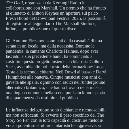
The Deal
, organizzata da Kerrang! Radio in
collaborazione con Marshall. Un premio che ha fruttato
al quintetto di Milton Keynes un’apertura sul palco
Fresh Blood del Download Festival 2025, la possibilità
di registrare al leggendario The Marshall Studio e,
infine, la pubblicazione di questo disco.
Gli Autumn Fires non sono nati dalla casualità di una
serata in un locale, ma dalla necessità. Durante la
pandemia, la cantante Charlotte Haimes, dopo aver
lasciato la sua precedente band, ha cominciato a
costruire questo progetto insieme al chitarrista Callum
Skea, assemblando poi il resto della formazione: Luca
Testa alla seconda chitarra, Neil Dowd al basso e Daryl
Humphries alla batteria. Cinque musicisti con anni di
gavetta alle spalle, ognuno con radici nell’underground
alternativo britannico, che hanno trovato nella musica
una lingua comune e nella scena punk-rock uno spazio
di appartenenza da restituire al pubblico.
Le influenze del gruppo sono dichiarate e riconoscibili,
ma non soffocanti. Si avverte il peso specifico dei The
Story So Far, con la loro capacità di costruire melodie
vocali potenti su strutture chitarristiche aggressive; si