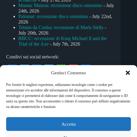
Maniac Maison: recensione disco omonimo
- July
24th, 2026
Palomar: recensione disco omonimo
- July 22nd,
2026
Tristan da Cunha: recensione di Maris Stella
-
July 20th, 2026
BBCC: recensione di King Michael Il and the
Trial of the Axe
- July 7th, 2026
Condivi sui social network:
Fa
T
M
Te
W
G
C
Gestisci Consenso
ce
wi
es
le
ha
m
on
Per fornire le migliori esperienze, utilizziamo tecnologie come i cookie per
bo
tte
se
gr
ts
ail
di
memorizzare e/o accedere alle informazioni del dispositivo. Il consenso a queste
Tag
ok
r
ng
a
A
vi
tecnologie ci permetterà di elaborare dati come il comportamento di navigazione o ID
unici su questo sito. Non acconsentire o ritirare il consenso può influire negativamente
#
alternative
#
pop-punk
#
punk-rock
er
m
pp
di
su alcune caratteristiche e funzioni.
Accetta
Copyright © 2026 RockShock - © Massimo Garofalo. C.F.
GRFMSM65R24A662Q. Qualsiasi tipo di riproduzione è