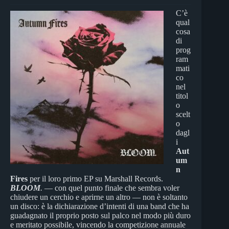
C’è
qual
cosa
di
prog
ram
mati
co
nel
titol
o
scelt
o
dagl
i
Aut
um
n
Fires
per il loro primo EP su Marshall Records.
BLOOM
.
— con quel punto finale che sembra voler
chiudere un cerchio e aprirne un altro — non è soltanto
un disco: è la dichiarazione d’intenti di una band che ha
guadagnato il proprio posto sul palco nel modo più duro
e meritato possibile, vincendo la competizione annuale