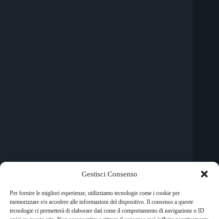
Gestisci Consenso
I Vagina Town con Ecstasy - Comedown, il loro
terzo breve EP, fanno un deciso tuffo nel passato.
Per fornire le migliori esperienze, utilizziamo tecnologie come i cookie per
Più precisamente un brillante ritorno ad alcune
memorizzare e/o accedere alle informazioni del dispositivo. Il consenso a queste
sonorità british rock anni settanta
tecnologie ci permetterà di elaborare dati come il comportamento di navigazione o ID
Francesca Marini
21 Settembre 2014