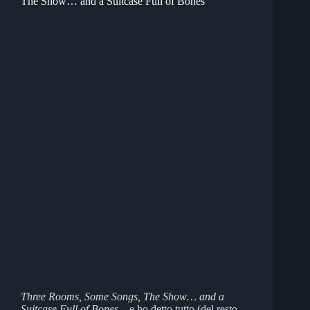
The Show… and a Suitcase Full of Bones
Three Rooms, Some Songs, The Show… and a
Suitcase Full of Bones...
e ho detto tutto (del resto,