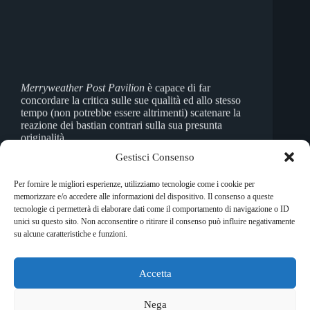
Merryweather Post Pavilion
è capace di far
concordare la critica sulle sue qualità ed allo stesso
tempo (non potrebbe essere altrimenti) scatenare la
reazione dei bastian contrari sulla sua presunta
originalità.
Emmanuele Margiotta
21 Gennaio 2009
Gestisci Consenso
Per fornire le migliori esperienze, utilizziamo tecnologie come i cookie per
memorizzare e/o accedere alle informazioni del dispositivo. Il consenso a queste
tecnologie ci permetterà di elaborare dati come il comportamento di navigazione o ID
unici su questo sito. Non acconsentire o ritirare il consenso può influire negativamente
SUCC
su alcune caratteristiche e funzioni.
Accetta
Copyright © 2026 RockShock - © Massimo Garofalo. C.F.
GRFMSM65R24A662Q. Qualsiasi tipo di riproduzione è
Nega